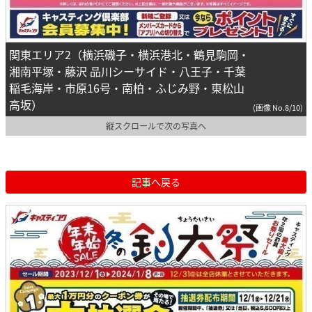
関東エリア2（横浜磯子・横浜港北・鶴見駒岡・
湘南平塚・藤沢 品川シーサイド・八王子・千葉
稲毛海岸・市原16号・南柏・ふじみ野・東松山
高坂）
(画像 No.8/10)
縦スクロールで次の写真へ
記事へ戻る