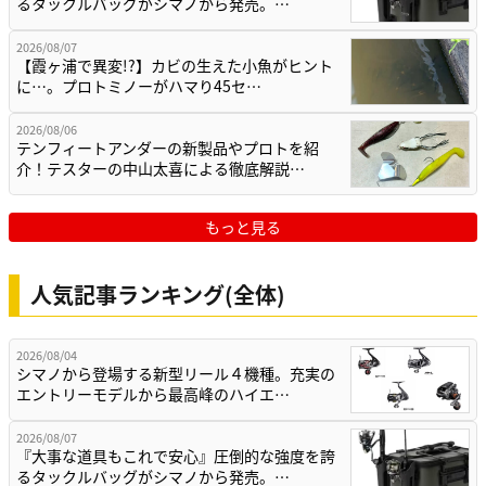
るタックルバッグがシマノから発売。…
2026/08/07
【霞ヶ浦で異変!?】カビの生えた小魚がヒント
に…。プロトミノーがハマり45セ…
2026/08/06
テンフィートアンダーの新製品やプロトを紹
介！テスターの中山太喜による徹底解説…
もっと見る
人気記事ランキング(全体)
2026/08/04
シマノから登場する新型リール４機種。充実の
エントリーモデルから最高峰のハイエ…
2026/08/07
『大事な道具もこれで安心』圧倒的な強度を誇
るタックルバッグがシマノから発売。…