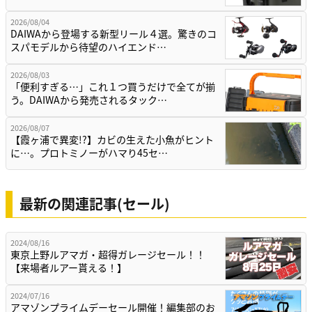
2026/08/04
DAIWAから登場する新型リール４選。驚きのコ
スパモデルから待望のハイエンド…
2026/08/03
「便利すぎる…」これ１つ買うだけで全てが揃
う。DAIWAから発売されるタック…
2026/08/07
【霞ヶ浦で異変!?】カビの生えた小魚がヒント
に…。プロトミノーがハマり45セ…
最新の関連記事(セール)
2024/08/16
東京上野ルアマガ・超得ガレージセール！！
【来場者ルアー貰える！】
2024/07/16
アマゾンプライムデーセール開催！編集部のお