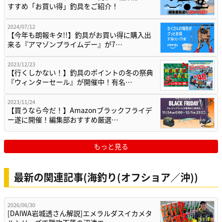
すすめ「お買い得」釣具をご紹介！
2024/07/12
【今年も朗報キタ!!】釣具がお買い得に購入出
来る『アマゾンプライムデー』が7…
2023/12/23
【行くしかない！】釣具のポイントの冬の祭典
『ウィンターセール』が開催中！有名…
2023/11/24
【買うなら今だ！】Amazonブラックフライデ
ー遂に開催！編集部おすすめ厳選…
もっと見る
最新の関連記事(海釣り(オフショア／沖))
2026/06/30
[DAIWA岩城透さん解説]エメラルダスイカメタ