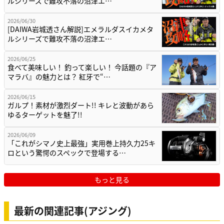
ルシリーズで難攻不落の沼津エ…
2026/06/30
[DAIWA岩城透さん解説]エメラルダスイカメタ
ルシリーズで難攻不落の沼津エ…
2026/06/25
食べて美味しい！ 釣って楽しい！ 今話題の『ア
マラバ』の魅力とは？ 紅牙で“…
2026/06/15
ガルプ！素材が激烈ダート!! キレと波動があら
ゆるターゲットを魅了!!
2026/06/09
「これがシマノ史上最強」実用巻上持久力25キ
ロという驚愕のスペックで登場する…
もっと見る
最新の関連記事(アジング)