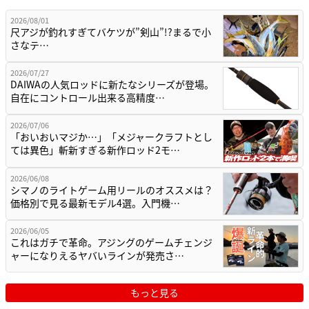
2026/08/01
尺アジが釣れすぎてバケツが”剣山”!?まるで小
さなテ…
2026/07/27
DAIWAの人気ロッドに新たなシリーズが登場。
自在にコントロール出来る高精度…
2026/07/06
「おいおいマジか…」「メジャークラフトとし
ては異色」斬新すぎる新作ロッド2モ…
2026/06/08
シマノのライトゲーム用リールのオススメは？
価格別で見る最新モデル4選。入門機…
2026/06/05
これはガチで革命。アジングのゲームチェンジ
ャーになりえるヤバいラインが発売さ…
もっと見る