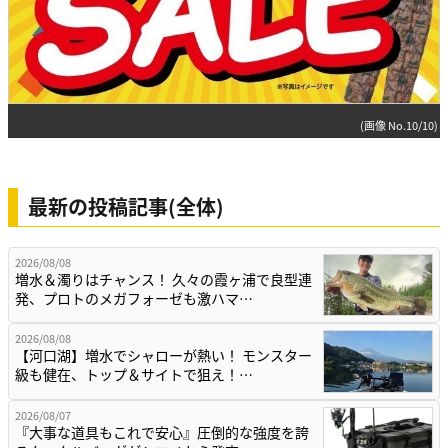
(画像 No.10/10)
最新の投稿記事(全体)
2026/08/08
増水＆濁りはチャンス！ 久々の霞ヶ浦で良型連
発、プロトのメガフォーゼも激ハマ…
2026/08/08
【河口湖】増水でシャローが熱い！ モンスター
級も健在、トップ＆サイトで狙え！…
2026/08/07
『大事な道具もこれで安心』圧倒的な強度を誇