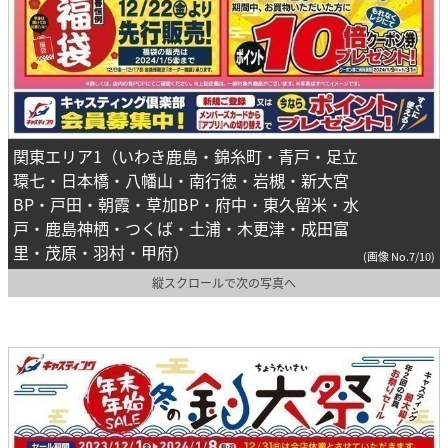
関東エリア1（いわき鹿島・錦糸町・青戸・足立
環七・日本橋・八幡山・南行徳・岩槻・新大宮
BP・戸田・朝霞・草加BP・府中・東久留米・水
戸・鹿島神栖・つくば・土浦・木更津・成田富
里・茂原・羽村・甲府）
(画像 No.7/10)
縦スクロールで次の写真へ