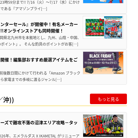
時59分まで!! 7/16（火）～7/17（水）にかけ
である『アマゾンプライ[…]
ィンターセール』が開催中！有名メーカー
!!オンラインストアも同時開催！
福岡県北九州市を本拠地とし、九州、山陰・中国、
ポイント」。 そんな釣具のポイントがお客[…]
に開催！編集部おすすめ厳選アイテムをご
前後数日間にかけて行われる「Amazon ブラック
ら家電までの多岐に渡るジャンル[…]
沖))
もっと見る
シリーズで難攻不落の沼津エリア攻略－タッ
年、エメラルダス X IKAMETAL がリニューア