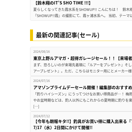
【鈴木翔のIT’S SHO TIME !!!】
夏らしくなってきた霞水系をSHOWUP!! こんにちは！ 鈴木翔です。
『SHOWUP!!霞』の撮影にて、霞ヶ浦水系へ。 当初、テーマ
最新の関連記事(セール)
2024/08/16
東京上野ルアマガ・超得ガレージセール！！【来場
まず、恐ろしいのが来場先着順に『ルアーをプレゼント』そし
アープレゼント』。ただ、こちらはモニター用にとメーカー様
2024/07/16
アマゾンプライムデーセール開催！編集部のおすす
「釣りハイシーズン」にうってつけなお買い得商品が…！ 梅
やお盆時期などは、釣人以外にもこれからの夏時期に釣りを楽
[…]
2024/07/12
【今年も朗報キタ!!】釣具がお買い得に購入出来る『
7/17（水）2日間にかけて開催!!