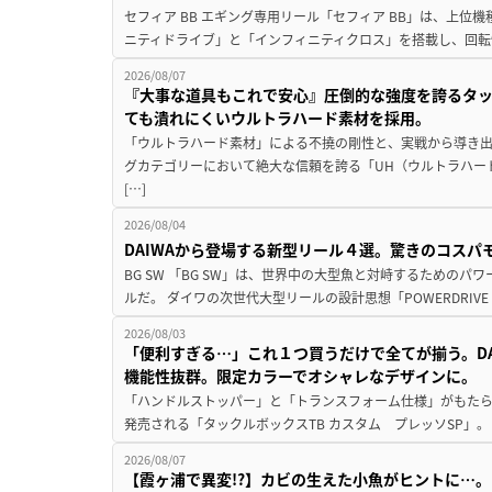
セフィア BB エギング専用リール「セフィア BB」は、上
ニティドライブ」と「インフィニティクロス」を搭載し、回転
2026/08/07
『大事な道具もこれで安心』圧倒的な強度を誇るタ
ても潰れにくいウルトラハード素材を採用。
「ウルトラハード素材」による不撓の剛性と、実戦から導き出
グカテゴリーにおいて絶大な信頼を誇る「UH（ウルトラハー
[…]
2026/08/04
DAIWAから登場する新型リール４選。驚きのコス
BG SW 「BG SW」は、世界中の大型魚と対峙するための
ルだ。 ダイワの次世代大型リールの設計思想「POWERDRIVE D
2026/08/03
「便利すぎる…」これ１つ買うだけで全てが揃う。D
機能性抜群。限定カラーでオシャレなデザインに。
「ハンドルストッパー」と「トランスフォーム仕様」がもたらす
発売される「タックルボックスTB カスタム プレッソSP」。
2026/08/07
【霞ヶ浦で異変!?】カビの生えた小魚がヒントに…。