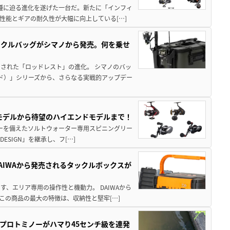
位機種に迫る進化を遂げた一台だ。新たに「インフィ
性能とギアの耐久性が大幅に向上している[…]
ックルバッグがシマノから発売。何を乗せ
された「ロッドレスト」の進化。 シマノのバッ
ド）」シリーズから、さらなる実戦的アップデー
パモデルから待望のハイエンドモデルまで！
パワーを備えたソルトウォーター専用スピニングリー
ESIGN」を継承し、フ[…]
AIWAから発売されるタックルボックスが
、エリア専用の操作性と機動力。 DAIWAから
この商品の最大の特徴は、収納性と堅牢[…]
プロトミノーがハマり45センチ級を連発