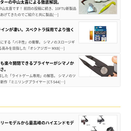
スターの中山太喜による徹底解説。
中山太喜です！ 前回の投稿に続き、10FTU新製品
あげてきたのでご紹介と共に製品[…]
ラインが凄い。スペクトラ採用でより強く
楽にする「バネ性」の衝撃。 シマノのスロージギ
高みを目指した『オシアジガー MX8[…]
グも楽々開閉できるプライヤーがシマノか
すさ。
縮した「ライトゲーム専用」の解答。 シマノのツ
ミニリングプライヤー [CT-544[…]
トリーモデルから最高峰のハイエンドモデ