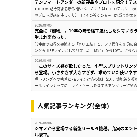
テンフィートアンダーの新製品やプロトを紹介！テ
10FTUの期待高まる新作 皆さんこんにちは10FTUテスターの
やプロト製品を使って大江川とその近くの五三川水系で釣果を
2026/08/06
完全に『別物』。10年の時を経て進化したシマノの
生まれ変わった。
低伸度の限界を突破する「MX+工法」と、ジグ操作を劇的に
ング専用PEラインとして登場した「MX4」から10年。さらなる
2026/08/06
『このサイズ感が欲しかった』小型スプリットリン
ら登場。小さすぎず大きすぎず、求めていた使いや
極小リングへの執着とPEライン対応の鋭利な刃。機能美を凝
ールラインナップに、ライトゲームを愛するアングラー待望の新作『
人気記事ランキング(全体)
2026/08/04
シマノから登場する新型リール４機種。充実のエン
ルまで。