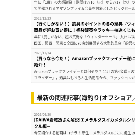
年に「1度」の大感謝祭！期間は7/16（火）から7/17（水）の23
て開催されるアマゾンプライム会員を対象としたビッグセール
2023/12/23
【行くしかない！】釣具のポイントの冬の祭典『ウ
商品が超お買い得に！福袋販売やラッキー抽選くじも
年に2度しかない、超お買得な「ウィンターセール」 九州は
四国、関西、関東と全国に70店舗展開する大型釣具店「釣具の
2023/11/24
【買うなら今だ！】Amazonブラックフライデー遂
紹介！
Amazonブラックフライデーとは何ぞや？ 11月の第4金曜日の
フライデー」。釣具はもちろん生活用品から、ファッションか
最新の関連記事(海釣り(オフショア／
2026/06/30
[DAIWA岩城透さん解説]エメラルダスイカメタル
クル編－
今回紹介する動画はコチラ！ 新生エメラルダスXここに誕生 2026