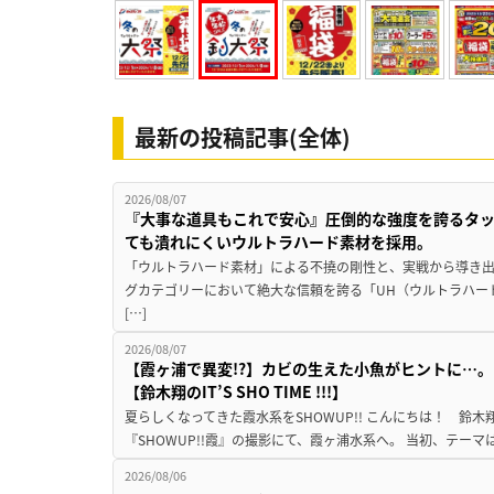
最新の投稿記事(全体)
2026/08/07
『大事な道具もこれで安心』圧倒的な強度を誇るタ
ても潰れにくいウルトラハード素材を採用。
「ウルトラハード素材」による不撓の剛性と、実戦から導き出
グカテゴリーにおいて絶大な信頼を誇る「UH（ウルトラハー
[…]
2026/08/07
【霞ヶ浦で異変!?】カビの生えた小魚がヒントに…。
【鈴木翔のIT’S SHO TIME !!!】
夏らしくなってきた霞水系をSHOWUP!! こんにちは！ 鈴木翔です。
『SHOWUP!!霞』の撮影にて、霞ヶ浦水系へ。 当初、テーマ
2026/08/06