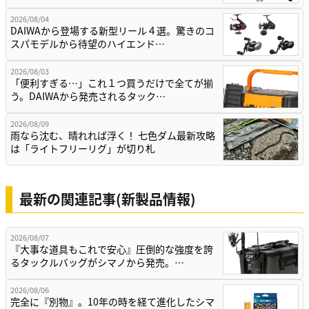
2026/08/04
DAIWAから登場する新型リール４選。驚きのコ
スパモデルから待望のハイエンド…
2026/08/03
「便利すぎる…」これ１つ買うだけで全てが揃
う。DAIWAから発売されるタック…
2026/08/09
雨なら沈む、晴れれば浮く！ 七色ダム最新攻略
は「ライトフリーリグ」が切り札
最新の関連記事(新製品情報)
2026/08/07
『大事な道具もこれで安心』圧倒的な強度を誇
るタックルバッグがシマノから発売。…
2026/08/06
完全に『別物』。10年の時を経て進化したシマ