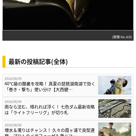
(画像 No.4/6)
最新の投稿記事(全体)
2026/08/09
40℃級の酷暑を攻略！ 真夏の琵琶湖南湖で効く
「巻き・撃ち」使い分け【大西健…
2026/08/09
雨なら沈む、晴れれば浮く！ 七色ダム最新攻略
は「ライトフリーリグ」が切り札
2026/08/08
増水＆濁りはチャンス！ 久々の霞ヶ浦で良型連
発、プロトのメガフォーゼも激ハマ…