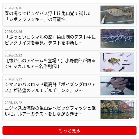
2026/03/16
春の濁りでビッグバス浮上!? 亀山湖で試した
「シボフラワッキー」の可能性
2026/02/26
「ぶっといロクマルの影」亀山湖のテスト中に
ビッグサイズを発見。テストを中断し…
2026/02/22
【懐かしのアイテムも登場！】小野俊郎が語る
ジャッカルルアー名作列伝!!
2026/01/22
シマノのバスロッド最高峰『ポイズングロリア
ス』が待望のフルモデルチェンジ。ジ…
2025/12/22
ニジマス放流後の亀山湖へビッグフィッシュ狙
いに。ルアーのテストをしながら巻き…
もっと見る