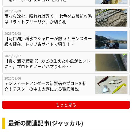
2026/08/09
雨なら沈む、晴れれば浮く！ 七色ダム最新攻略
は「ライトフリーリグ」が切り札
2026/08/08
【河口湖】増水でシャローが熱い！ モンスター
級も健在、トップ＆サイトで狙え！…
2026/08/07
【霞ヶ浦で異変!?】カビの生えた小魚がヒント
に…。プロトミノーがハマり45セ…
2026/08/06
テンフィートアンダーの新製品やプロトを紹
介！テスターの中山太喜による徹底解説…
もっと見る
最新の関連記事(ジャッカル)