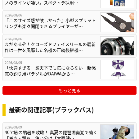
ノのラインが凄い。スペクトラ採用…
2026/08/06
『このサイズ感が欲しかった』小型スプリット
リングも楽々開閉できるプライヤーが…
2026/08/06
まだあるぞ！クローズドフェイスリールの最新
作は一世を風靡した名機の正統後継機…
2026/08/05
「快適すぎる」炎天下でも気にならない！新感
覚の釣り用パラソルがDAIWAから…
もっと見る
最新の関連記事(ブラックバス)
2026/08/09
40℃級の酷暑を攻略！ 真夏の琵琶湖南湖で効く
「巻き・撃ち」使い分け【大西健…