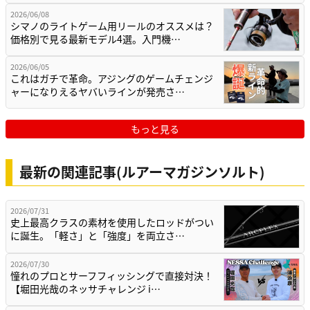
2026/06/08
シマノのライトゲーム用リールのオススメは？
価格別で見る最新モデル4選。入門機…
2026/06/05
これはガチで革命。アジングのゲームチェンジ
ャーになりえるヤバいラインが発売さ…
もっと見る
最新の関連記事(ルアーマガジンソルト)
2026/07/31
史上最高クラスの素材を使用したロッドがつい
に誕生。「軽さ」と「強度」を両立さ…
2026/07/30
憧れのプロとサーフフィッシングで直接対決！
【堀田光哉のネッサチャレンジ i…