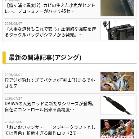
【霞ヶ浦で異変!?】カビの生えた小魚がヒント
に…。プロトミノーがハマり45セ…
2026/08/07
『大事な道具もこれで安心』圧倒的な強度を誇
るタックルバッグがシマノから発売。…
最新の関連記事(アジング)
2026/08/01
尺アジが釣れすぎてバケツが”剣山”!?まるで小
さなテ…
2026/07/27
DAIWAの人気ロッドに新たなシリーズが登場。
自在にコントロール出来る高精度…
2026/07/06
「おいおいマジか…」「メジャークラフトとし
ては異色」斬新すぎる新作ロッド2モ…