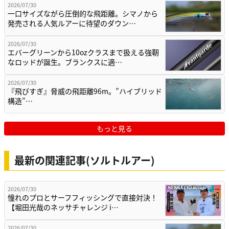
2026/07/30
一口サイズながら圧倒的な飛距離。シマノから
発売される人気ルアーに待望のダウン…
2026/07/30
エバーグリーンから10ozクラスまで扱える強靭
なロッドが誕生。ブランクスに適…
2026/07/30
『飛びすぎ』脅威の飛距離96m。”ハイブリッド
構造”…
もっと見る
最新の関連記事(ソルトルアー)
2026/07/30
憧れのプロとサーフフィッシングで直接対決！
【堀田光哉のネッサチャレンジ i…
2026/07/30