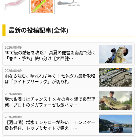
最新の投稿記事(全体)
2026/08/09
40℃級の酷暑を攻略！ 真夏の琵琶湖南湖で効く
「巻き・撃ち」使い分け【大西健…
2026/08/09
雨なら沈む、晴れれば浮く！ 七色ダム最新攻略
は「ライトフリーリグ」が切り札
2026/08/08
増水＆濁りはチャンス！ 久々の霞ヶ浦で良型連
発、プロトのメガフォーゼも激ハマ…
2026/08/08
【河口湖】増水でシャローが熱い！ モンスター
級も健在、トップ＆サイトで狙え！…