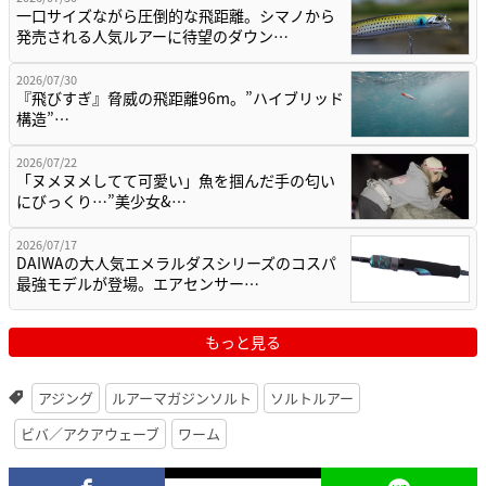
一口サイズながら圧倒的な飛距離。シマノから
発売される人気ルアーに待望のダウン…
2026/07/30
『飛びすぎ』脅威の飛距離96m。”ハイブリッド
構造”…
2026/07/22
「ヌメヌメしてて可愛い」魚を掴んだ手の匂い
にびっくり…”美少女&…
2026/07/17
DAIWAの大人気エメラルダスシリーズのコスパ
最強モデルが登場。エアセンサー…
もっと見る
アジング
ルアーマガジンソルト
ソルトルアー
ビバ／アクアウェーブ
ワーム