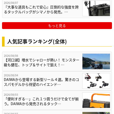
2026/08/07
『大事な道具もこれで安心』圧倒的な強度を誇
るタックルバッグがシマノから発売。…
もっと見る
人気記事ランキング(全体)
2026/08/08
【河口湖】増水でシャローが熱い！ モンスター
級も健在、トップ＆サイトで狙え！…
2026/08/04
DAIWAから登場する新型リール４選。驚きのコ
スパモデルから待望のハイエンド…
2026/08/03
「便利すぎる…」これ１つ買うだけで全てが揃
う。DAIWAから発売されるタック…
2026/08/07