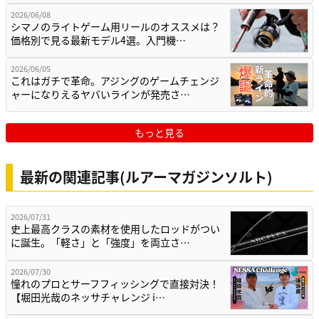
2026/06/08
シマノのライトゲーム用リールのオススメは？
価格別で見る最新モデル4選。入門機…
2026/06/05
これはガチで革命。アジングのゲームチェンジ
ャーになりえるヤバいラインが発売さ…
もっと見る
最新の関連記事(ルアーマガジンソルト)
2026/07/31
史上最高クラスの素材を使用したロッドがつい
に誕生。「軽さ」と「強度」を両立さ…
2026/07/30
憧れのプロとサーフフィッシングで直接対決！
【堀田光哉のネッサチャレンジ i…