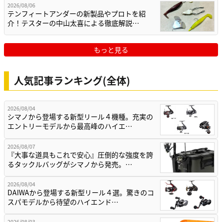
2026/08/06
テンフィートアンダーの新製品やプロトを紹
介！テスターの中山太喜による徹底解説…
もっと見る
人気記事ランキング(全体)
2026/08/04
シマノから登場する新型リール４機種。充実の
エントリーモデルから最高峰のハイエ…
2026/08/07
『大事な道具もこれで安心』圧倒的な強度を誇
るタックルバッグがシマノから発売。…
2026/08/04
DAIWAから登場する新型リール４選。驚きのコ
スパモデルから待望のハイエンド…
2026/08/03