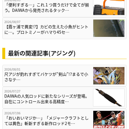
「便利すぎる…」これ１つ買うだけで全てが揃
う。DAIWAから発売されるタック…
2026/08/07
【霞ヶ浦で異変!?】カビの生えた小魚がヒント
に…。プロトミノーがハマり45セ…
最新の関連記事(アジング)
2026/08/01
尺アジが釣れすぎてバケツが”剣山”!?まるで小
さなテ…
2026/07/27
DAIWAの人気ロッドに新たなシリーズが登場。
自在にコントロール出来る高精度…
2026/07/06
「おいおいマジか…」「メジャークラフトとし
ては異色」斬新すぎる新作ロッド2モ…