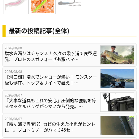
最新の投稿記事(全体)
2026/08/08
増水＆濁りはチャンス！ 久々の霞ヶ浦で良型連
発、プロトのメガフォーゼも激ハマ…
2026/08/08
【河口湖】増水でシャローが熱い！ モンスター
級も健在、トップ＆サイトで狙え！…
2026/08/07
『大事な道具もこれで安心』圧倒的な強度を誇
るタックルバッグがシマノから発売。…
2026/08/07
【霞ヶ浦で異変!?】カビの生えた小魚がヒント
に…。プロトミノーがハマり45セ…