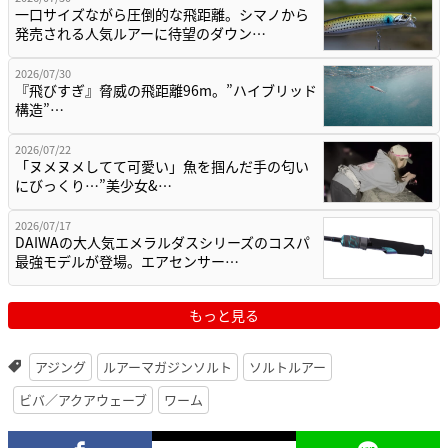
一口サイズながら圧倒的な飛距離。シマノから
発売される人気ルアーに待望のダウン…
2026/07/30
『飛びすぎ』脅威の飛距離96m。”ハイブリッド
構造”…
2026/07/22
「ヌメヌメしてて可愛い」魚を掴んだ手の匂い
にびっくり…”美少女&…
2026/07/17
DAIWAの大人気エメラルダスシリーズのコスパ
最強モデルが登場。エアセンサー…
もっと見る
アジング
ルアーマガジンソルト
ソルトルアー
ビバ／アクアウェーブ
ワーム