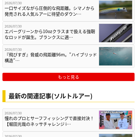
2026/07/30
一口サイズながら圧倒的な飛距離。シマノから
発売される人気ルアーに待望のダウン…
2026/07/30
エバーグリーンから10ozクラスまで扱える強靭
なロッドが誕生。ブランクスに適…
2026/07/30
『飛びすぎ』脅威の飛距離96m。”ハイブリッド
構造”…
もっと見る
最新の関連記事(ソルトルアー)
2026/07/30
憧れのプロとサーフフィッシングで直接対決！
【堀田光哉のネッサチャレンジ i…
2026/07/30