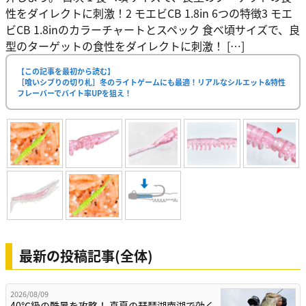
性をダイレクトに刺激！2 モエビCB 1.8in 6つの特徴3 モエ
ビCB 1.8inのカラーチャートとスペック 食べ頃サイズで、良
型のターゲットの食性をダイレクトに刺激！ […]
【この記事を最初から読む】
［喰いシブりの切り札］冬のライトゲームにも最適！リアルなシルエット&特性
フレーバーでバイト率UPを狙え！
最新の投稿記事(全体)
2026/08/09
40℃級の酷暑を攻略！ 真夏の琵琶湖南湖で効く