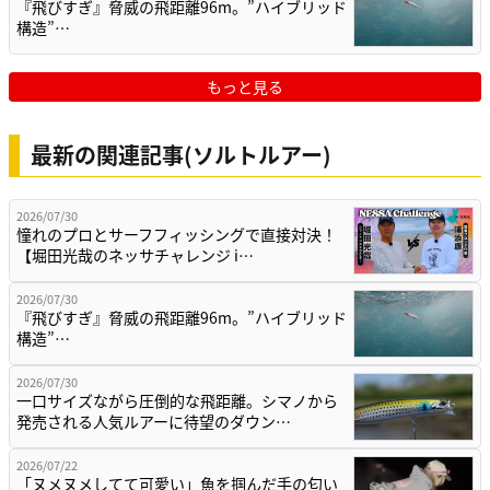
『飛びすぎ』脅威の飛距離96m。”ハイブリッド
構造”…
もっと見る
最新の関連記事(ソルトルアー)
2026/07/30
憧れのプロとサーフフィッシングで直接対決！
【堀田光哉のネッサチャレンジ i…
2026/07/30
『飛びすぎ』脅威の飛距離96m。”ハイブリッド
構造”…
2026/07/30
一口サイズながら圧倒的な飛距離。シマノから
発売される人気ルアーに待望のダウン…
2026/07/22
「ヌメヌメしてて可愛い」魚を掴んだ手の匂い