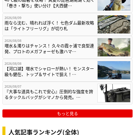
「巻き・撃ち」使い分け【大西健…
2026/08/09
雨なら沈む、晴れれば浮く！ 七色ダム最新攻略
は「ライトフリーリグ」が切り札
2026/08/08
増水＆濁りはチャンス！ 久々の霞ヶ浦で良型連
発、プロトのメガフォーゼも激ハマ…
2026/08/08
【河口湖】増水でシャローが熱い！ モンスター
級も健在、トップ＆サイトで狙え！…
2026/08/07
『大事な道具もこれで安心』圧倒的な強度を誇
るタックルバッグがシマノから発売。…
もっと見る
人気記事ランキング(全体)