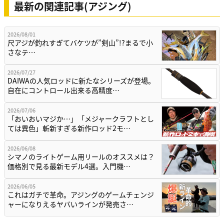
最新の関連記事(アジング)
2026/08/01
尺アジが釣れすぎてバケツが”剣山”!?まるで小
さなテ…
2026/07/27
DAIWAの人気ロッドに新たなシリーズが登場。
自在にコントロール出来る高精度…
2026/07/06
「おいおいマジか…」「メジャークラフトとし
ては異色」斬新すぎる新作ロッド2モ…
2026/06/08
シマノのライトゲーム用リールのオススメは？
価格別で見る最新モデル4選。入門機…
2026/06/05
これはガチで革命。アジングのゲームチェンジ
ャーになりえるヤバいラインが発売さ…