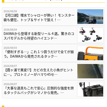
2026/08/08
【河口湖】増水でシャローが熱い！ モンスター
級も健在、トップ＆サイトで狙え！…
2026/08/04
DAIWAから登場する新型リール４選。驚きのコ
スパモデルから待望のハイエンド…
2026/08/03
「便利すぎる…」これ１つ買うだけで全てが揃
う。DAIWAから発売されるタック…
2026/08/07
【霞ヶ浦で異変!?】カビの生えた小魚がヒント
に…。プロトミノーがハマり45セ…
2026/08/07
『大事な道具もこれで安心』圧倒的な強度を誇
るタックルバッグがシマノから発売。…