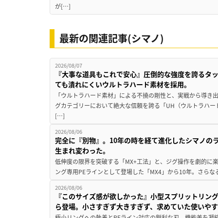
が[…]
最新の関連記事(シマノ)
2026/08/07
『大事な道具もこれで安心』圧倒的な強度を誇るタ
ても潰れにくいウルトラハード素材を採用。
「ウルトラハード素材」による不撓の剛性と、実戦から導き出
グカテゴリーにおいて絶大な信頼を誇る「UH（ウルトラハー
[…]
2026/08/06
完全に『別物』。10年の時を経て進化したシマノの
生まれ変わった。
低伸度の限界を突破する「MX+工法」と、ジグ操作を劇的に
ング専用PEラインとして登場した「MX4」から10年。さらなる
2026/08/06
『このサイズ感が欲しかった』小型スプリットリン
ら登場。小さすぎず大きすぎず、求めていた使いや
極小リングへの執着とPEライン対応の鋭利な刃。機能美を凝