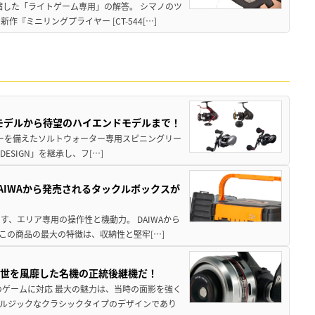
縮した「ライトゲーム専用」の解答。 シマノのツ
ミニリングプライヤー [CT-544[…]
パモデルから待望のハイエンドモデルまで！
パワーを備えたソルトウォーター専用スピニングリー
ESIGN」を継承し、フ[…]
AIWAから発売されるタックルボックスが
、エリア専用の操作性と機動力。 DAIWAから
この商品の最大の特徴は、収納性と堅牢[…]
一世を風靡した名機の正統後継機だ！
のゲームに対応 最大の魅力は、当時の面影を強く
ルジックなクラシックタイプのデザインであり