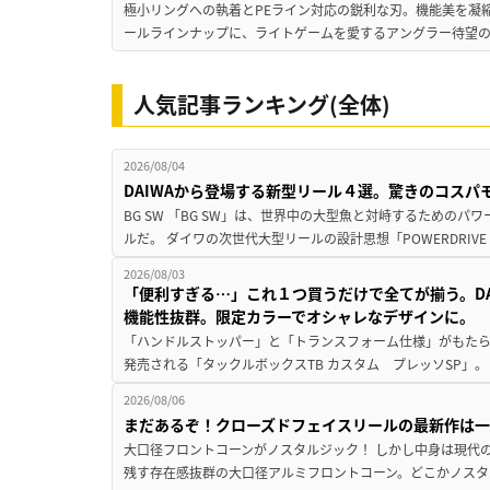
極小リングへの執着とPEライン対応の鋭利な刃。機能美を凝
ールラインナップに、ライトゲームを愛するアングラー待望の新作『
人気記事ランキング(全体)
2026/08/04
DAIWAから登場する新型リール４選。驚きのコス
BG SW 「BG SW」は、世界中の大型魚と対峙するための
ルだ。 ダイワの次世代大型リールの設計思想「POWERDRIVE D
2026/08/03
「便利すぎる…」これ１つ買うだけで全てが揃う。D
機能性抜群。限定カラーでオシャレなデザインに。
「ハンドルストッパー」と「トランスフォーム仕様」がもたらす
発売される「タックルボックスTB カスタム プレッソSP」。
2026/08/06
まだあるぞ！クローズドフェイスリールの最新作は
大口径フロントコーンがノスタルジック！ しかし中身は現代
残す存在感抜群の大口径アルミフロントコーン。どこかノスタ