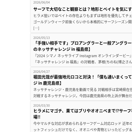
2026/06/04
サーフで大切なこと観察とは？地形とベイトを気に
ヒラメ狙いではベイトの存在よりもまずは地形を優先してチェ
ゴールデンウィーク前後くらいから本格的にサーフシーズン開
[…]
2026/05/13
「手強い相手です」プロアングラーと一般アングラー
のネッサチャレンジ in 福島県】
『2024 シマノ ネッサライブ Instagram オンラインダ
『ネッサチャレンジ in 福島』の対戦者、茅根(ちのね)博之さ
2026/04/27
堀田光哉が最強地元ロコと対決！「僕も通いまくって
ジ in 鹿児島県】
ネッサチャレンジ・鹿児島を動画で見る 対戦相手は宮崎県在
対戦するネッサチャレンジ。今回は鹿児島県の吹上浜が舞台だ。対
2026/03/30
ヒラメにマゴチ、果てはブリやオオニベまで⁉サーフ
場!!
今やマルチな対応が求められるサーフゲーム対応ロッド 近年
ットフィッシュだけでなく、オオニベや青物といったビッグ