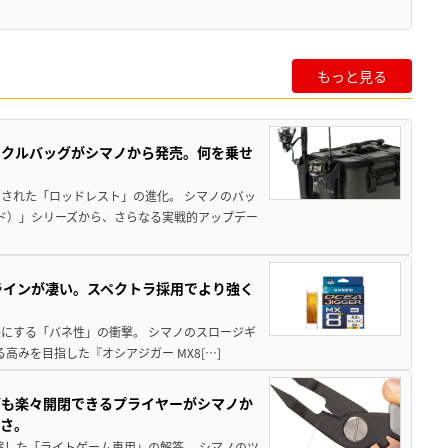
もっと見る
ックルバッグがシマノから発売。何を乗せ
された「ロッドレスト」の進化。 シマノのバッ
ド）」シリーズから、さらなる実戦的アップデー
ラインが凄い。スペクトラ採用でより強く
楽にする「バネ性」の衝撃。 シマノのスロージギ
高みを目指した『オシアジガー MX8[…]
グも楽々開閉できるプライヤーがシマノか
すさ。
縮した「ライトゲーム専用」の解答。 シマノのツ