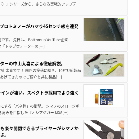
ド）」シリーズから、さらなる実戦的アップデー
プロトミノーがハマり45センチ級を連発
 先日は、Bottomup YouTube企画
は「トップウォーターの[…]
スターの中山太喜による徹底解説。
中山太喜です！ 前回の投稿に続き、10FTU新製品
あげてきたのでご紹介と共に製品[…]
ラインが凄い。スペクトラ採用でより強く
楽にする「バネ性」の衝撃。 シマノのスロージギ
高みを目指した『オシアジガー MX8[…]
グも楽々開閉できるプライヤーがシマノか
すさ。