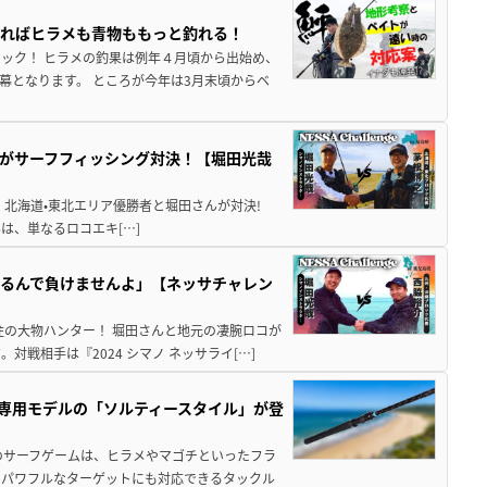
すればヒラメも青物ももっと釣れる！
ック！ ヒラメの釣果は例年４月頃から出始め、
幕となります。 ところが今年は3月末頃からベ
がサーフフィッシング対決！【堀田光哉
ービー』北海道•東北エリア優勝者と堀田さんが対決!
んは、単なるロコエキ[…]
るんで負けませんよ」【ネッサチャレン
住の大物ハンター！ 堀田さんと地元の凄腕ロコが
戦相手は『2024 シマノ ネッサライ[…]
専用モデルの「ソルティースタイル」が登
のサーフゲームは、ヒラメやマゴチといったフラ
＆パワフルなターゲットにも対応できるタックル