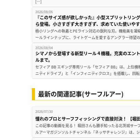
[…]
2026/08/06
『このサイズ感が欲しかった』小型スプリットリン
ら登場。小さすぎず大きすぎず、求めていた使いや
極小リングへの執着とPEライン対応の鋭利な刃。機能美を凝
ールラインナップに、ライトゲームを愛するアングラー待望の新作『
2026/08/04
シマノから登場する新型リール４機種。充実のエン
ルまで。
セフィア BB エギング専用リール「セフィア BB」は、上
ニティドライブ」と「インフィニティクロス」を搭載し、回転
最新の関連記事(サーフルアー)
2026/07/30
憧れのプロとサーフフィッシングで直接対決！ 【堀田光
この記事の動画を見る！ 堀田さんも勝手知ったる北茨城サーフで
ルアーマガジンソルトチャンネル『ネッサチャレンジ』は、シマ