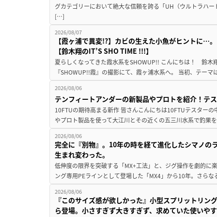
グカテゴリーにおいて絶大な信頼を誇る「UH（ウルトラハー
[…]
2026/08/07
【霞ヶ浦で異変!?】カビの生えた小魚がヒントに…。
【鈴木翔のIT’S SHO TIME !!!】
夏らしくなってきた霞水系をSHOWUP!! こんにちは！ 鈴木翔です。
『SHOWUP!!霞』の撮影にて、霞ヶ浦水系へ。 当初、テーマ
2026/08/06
テンフィートアンダーの新製品やプロトを紹介！テ
10FTUの期待高まる新作 皆さんこんにちは10FTUテスターの
やプロト製品を使って大江川とその近くの五三川水系で釣果を
2026/08/06
完全に『別物』。10年の時を経て進化したシマノの
生まれ変わった。
低伸度の限界を突破する「MX+工法」と、ジグ操作を劇的に
ング専用PEラインとして登場した「MX4」から10年。さらなる
2026/08/06
『このサイズ感が欲しかった』小型スプリットリン
ら登場。小さすぎず大きすぎず、求めていた使いや