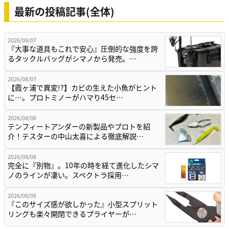
最新の投稿記事(全体)
2026/08/07
『大事な道具もこれで安心』圧倒的な強度を誇
るタックルバッグがシマノから発売。…
2026/08/07
【霞ヶ浦で異変!?】カビの生えた小魚がヒント
に…。プロトミノーがハマり45セ…
2026/08/06
テンフィートアンダーの新製品やプロトを紹
介！テスターの中山太喜による徹底解説…
2026/08/06
完全に『別物』。10年の時を経て進化したシマ
ノのラインが凄い。スペクトラ採用…
2026/08/06
『このサイズ感が欲しかった』小型スプリット
リングも楽々開閉できるプライヤーが…