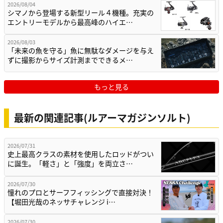
2026/08/04
シマノから登場する新型リール４機種。充実の
エントリーモデルから最高峰のハイエ…
2026/08/03
「未来の魚を守る」魚に無駄なダメージを与え
ずに撮影からサイズ計測までできるメ…
もっと見る
最新の関連記事(ルアーマガジンソルト)
2026/07/31
史上最高クラスの素材を使用したロッドがつい
に誕生。「軽さ」と「強度」を両立さ…
2026/07/30
憧れのプロとサーフフィッシングで直接対決！
【堀田光哉のネッサチャレンジ i…
2026/07/30