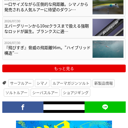
一口サイズながら圧倒的な飛距離。シマノから
発売される人気ルアーに待望のダウン…
2026/07/30
エバーグリーンから10ozクラスまで扱える強靭
なロッドが誕生。ブランクスに適…
2026/07/30
『飛びすぎ』脅威の飛距離96m。”ハイブリッド
構造”…
もっと見る
サーフルアー
シマノ
ルアーマガジンソルト
新製品情報
ソルトルアー
シーバスルアー
ショアジギング