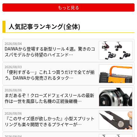
もっと見る
人気記事ランキング(全体)
2026/08/04
DAIWAから登場する新型リール４選。驚きのコ
スパモデルから待望のハイエンド…
2026/08/03
「便利すぎる…」これ１つ買うだけで全てが揃
う。DAIWAから発売されるタック…
2026/08/06
まだあるぞ！クローズドフェイスリールの最新
作は一世を風靡した名機の正統後継機…
2026/08/06
『このサイズ感が欲しかった』小型スプリット
リングも楽々開閉できるプライヤーが…
2026/08/04