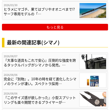
2026/03/30
ヒラメにマゴチ、果てはブリやオオニベまで⁉
サーフ専用モデルの「…
もっと見る
最新の関連記事(シマノ)
2026/08/07
『大事な道具もこれで安心』圧倒的な強度を誇
るタックルバッグがシマノから発売。…
2026/08/06
完全に『別物』。10年の時を経て進化したシマ
ノのラインが凄い。スペクトラ採用…
2026/08/06
『このサイズ感が欲しかった』小型スプリット
リングも楽々開閉できるプライヤーが…