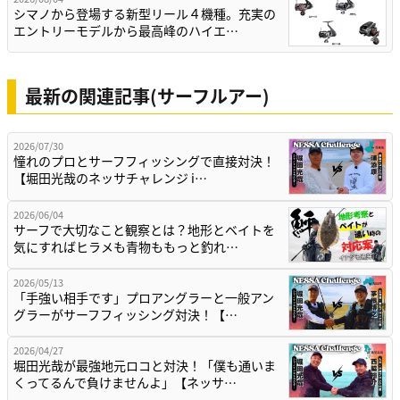
シマノから登場する新型リール４機種。充実の
エントリーモデルから最高峰のハイエ…
最新の関連記事(サーフルアー)
2026/07/30
憧れのプロとサーフフィッシングで直接対決！
【堀田光哉のネッサチャレンジ i…
2026/06/04
サーフで大切なこと観察とは？地形とベイトを
気にすればヒラメも青物ももっと釣れ…
2026/05/13
「手強い相手です」プロアングラーと一般アン
グラーがサーフフィッシング対決！【…
2026/04/27
堀田光哉が最強地元ロコと対決！「僕も通いま
くってるんで負けませんよ」【ネッサ…