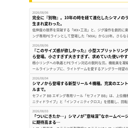
2026/08/06
完全に『別物』。10年の時を経て進化したシマノの
生まれ変わった。
低伸度の限界を突破する「MX+工法」と、ジグ操作を劇的に
ング専用PEラインとして登場した「MX4」から10年。さらなる
2026/08/06
『このサイズ感が欲しかった』小型スプリットリン
ら登場。小さすぎず大きすぎず、求めていた使いや
極小リングへの執着とPEライン対応の鋭利な刃。機能美を凝
ールラインナップに、ライトゲームを愛するアングラー待望の新作『
2026/08/04
シマノから登場する新型リール４機種。充実のエン
ルまで。
セフィア BB エギング専用リール「セフィア BB」は、上
ニティドライブ」と「インフィニティクロス」を搭載し、回転
2026/08/03
「ついにきたか…」シマノが”意味深”なホームペー
に期待高まる…