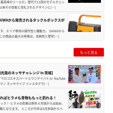
る最高峰のリールだ。歴代で11回のモデルチェン
て以来その性能と洗礼されたデザインに[…]
AIWAから発売されるタックルボックスが
、エリア専用の操作性と機動力。 DAIWAから
この商品の最大の特徴は、収納性と堅牢[…]
もっと見る
哉のネッサチャレンジ in 茨城】
ロコエキスパートとワンデイバトル! YouTube
ノ ネッサライブ インスタグラ[…]
すればヒラメも青物ももっと釣れる！
ック！ ヒラメの釣果は例年４月頃から出始め、
幕となります。 ところが今年は3月末頃からベ