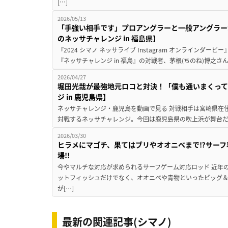
[…]
2026/05/13
「手強い相手です」プロアングラーと一般アングラー
のネッサチャレンジ in 福島県】
『2024 シマノ ネッサライブ Instagram オンラインダ
『ネッサチャレンジ in 福島』の対戦者、茅根(ちのね)博之さ
2026/04/27
堀田光哉が最強地元ロコと対決！「僕も通いまくって
ジ in 鹿児島県】
ネッサチャレンジ・鹿児島を動画で見る 対戦相手は宮崎県在
対戦するネッサチャレンジ。今回は鹿児島県の吹上浜が舞台だ。対
2026/03/30
ヒラメにマゴチ、果てはブリやオオニベまで⁉サーフ
場!!
今やマルチな対応が求められるサーフゲーム対応ロッド 近年
ットフィッシュだけでなく、オオニベや青物といったビッグ
が[…]
最新の関連記事(シマノ)