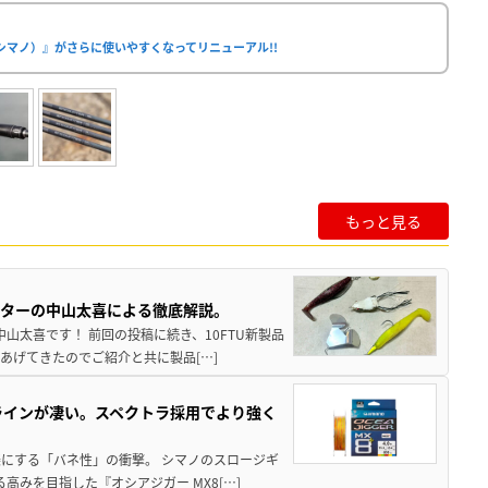
シマノ）』がさらに使いやすくなってリニューアル!!
もっと見る
スターの中山太喜による徹底解説。
中山太喜です！ 前回の投稿に続き、10FTU新製品
あげてきたのでご紹介と共に製品[…]
ラインが凄い。スペクトラ採用でより強く
楽にする「バネ性」の衝撃。 シマノのスロージギ
高みを目指した『オシアジガー MX8[…]