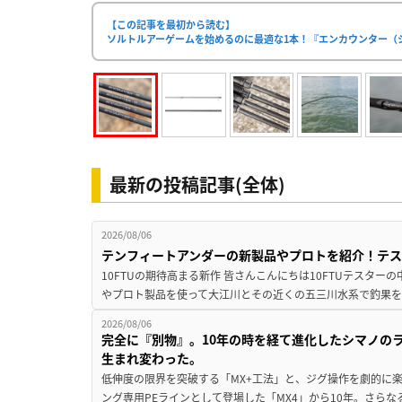
【この記事を最初から読む】
ソルトルアーゲームを始めるのに最適な1本！『エンカウンター（
最新の投稿記事(全体)
2026/08/06
テンフィートアンダーの新製品やプロトを紹介！テ
10FTUの期待高まる新作 皆さんこんにちは10FTUテスターの
やプロト製品を使って大江川とその近くの五三川水系で釣果を
2026/08/06
完全に『別物』。10年の時を経て進化したシマノの
生まれ変わった。
低伸度の限界を突破する「MX+工法」と、ジグ操作を劇的に
ング専用PEラインとして登場した「MX4」から10年。さらなる