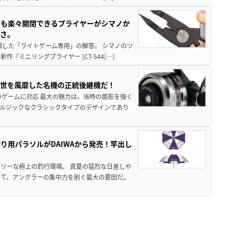
グも楽々開閉できるプライヤーがシマノか
すさ。
縮した「ライトゲーム専用」の解答。 シマノのツ
ミニリングプライヤー [CT-544[…]
一世を風靡した名機の正統後継機だ！
のゲームに対応 最大の魅力は、当時の面影を強く
ルジックなクラシックタイプのデザインであり
り用パラソルがDAIWAから発売！竿出し
リーな極上の釣行環境。 真夏の猛烈な日差しや
いて、アングラーの集中力を削ぐ最大の要因だ。