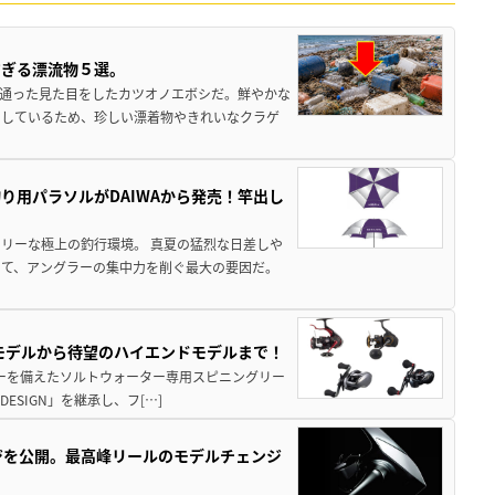
すぎる漂流物５選。
き通った見た目をしたカツオノエボシだ。鮮やかな
をしているため、珍しい漂着物やきれいなクラゲ
り用パラソルがDAIWAから発売！竿出し
リーな極上の釣行環境。 真夏の猛烈な日差しや
いて、アングラーの集中力を削ぐ最大の要因だ。
パモデルから待望のハイエンドモデルまで！
パワーを備えたソルトウォーター専用スピニングリー
ESIGN」を継承し、フ[…]
ジを公開。最高峰リールのモデルチェンジ