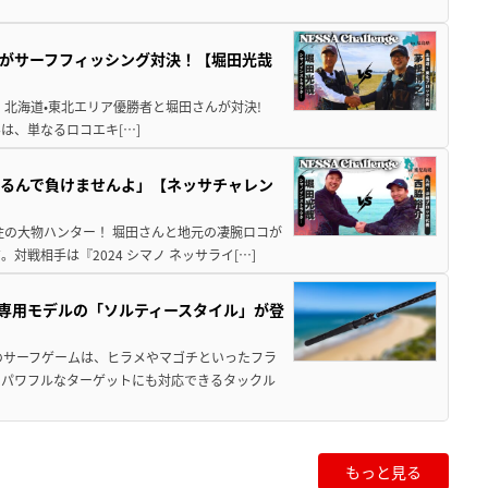
がサーフフィッシング対決！【堀田光哉
ービー』北海道•東北エリア優勝者と堀田さんが対決!
んは、単なるロコエキ[…]
るんで負けませんよ」【ネッサチャレン
住の大物ハンター！ 堀田さんと地元の凄腕ロコが
戦相手は『2024 シマノ ネッサライ[…]
専用モデルの「ソルティースタイル」が登
のサーフゲームは、ヒラメやマゴチといったフラ
＆パワフルなターゲットにも対応できるタックル
もっと見る