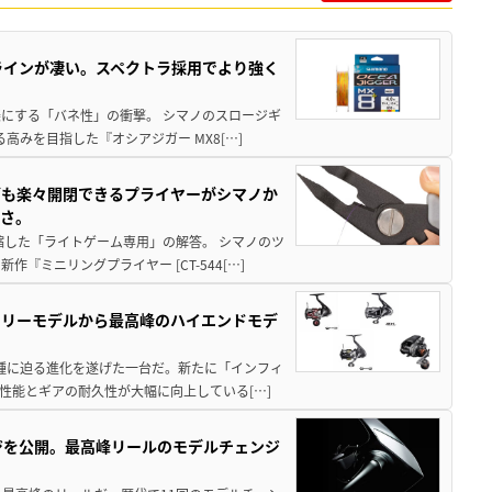
ラインが凄い。スペクトラ採用でより強く
楽にする「バネ性」の衝撃。 シマノのスロージギ
高みを目指した『オシアジガー MX8[…]
グも楽々開閉できるプライヤーがシマノか
すさ。
縮した「ライトゲーム専用」の解答。 シマノのツ
ミニリングプライヤー [CT-544[…]
トリーモデルから最高峰のハイエンドモデ
位機種に迫る進化を遂げた一台だ。新たに「インフィ
性能とギアの耐久性が大幅に向上している[…]
ジを公開。最高峰リールのモデルチェンジ