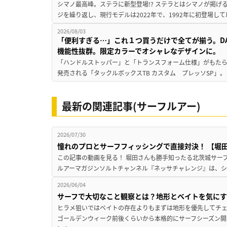
シマノ最高峰。ステラに新型登場!? ステラとはシマノが掲げ
ジを繰り返し、現行モデルは2022年で、1992年に初登場し
2026/08/03
「便利すぎる…」これ１つ買うだけで全てが揃う。D
機能性抜群。限定カラーでオシャレなデザインに。
「ハンドルストッパー」と「トランスフォーム仕様」がもたらす
発売される「タックルボックスTB カスタム プレッソSP」。
最新の関連記事(サーフルアー)
2026/07/30
憧れのプロとサーフフィッシングで直接対決！ 【堀田光
この記事の動画を見る！ 堀田さんも勝手知ったる北茨城サーフで
ルアーマガジンソルトチャンネル『ネッサチャレンジ』は、シマ
2026/06/04
サーフで大切なこと観察とは？地形とベイトを気に
ヒラメ狙いではベイトの存在よりもまずは地形を優先してチェ
ゴールデンウィーク前後くらいから本格的にサーフシーズン開