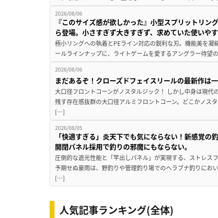
2026/08/06
『このサイズ感が欲しかった』小型スプリットリン
ら登場。小さすぎず大きすぎず、求めていた使いや
極小リングへの執着とPEライン対応の鋭利な刃。機能美を凝
ールラインナップに、ライトゲームを愛するアングラー待望の新作『
2026/08/06
まだあるぞ！クローズドフェイスリールの最新作は
大口径フロントコーンがノスタルジック！ しかし中身は現代
残す存在感抜群の大口径アルミフロントコーン。どこかノスタ
[…]
2026/08/05
「快適すぎる」炎天下でも気にならない！新感覚の釣
開閉パネル採用で釣りの邪魔にもならない。
圧倒的な遮光性能と「竿出しパネル」が実現する、ストレスフ
予期せぬ豪雨は、野釣りや管理釣り場でのヘラブナ釣りにお
[…]
人気記事ランキング(全体)