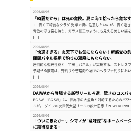
2026/08/05
『綺麗だから』は死の危険。夏に海で拾ったら危な
1．青くて綺麗なクラゲ 海岸で特に注意したいのが、青く透
青色の浮き袋を持ち、ガラス細工のようにも見える美しい姿
[…]
2026/08/05
「快適すぎる」炎天下でも気にならない！新感覚の釣
開閉パネル採用で釣りの邪魔にもならない。
圧倒的な遮光性能と「竿出しパネル」が実現する、ストレスフ
予期せぬ豪雨は、野釣りや管理釣り場でのヘラブナ釣りにお
[…]
2026/08/04
DAIWAから登場する新型リール４選。驚きのコス
BG SW 「BG SW」は、世界中の大型魚と対峙するための
ルだ。 ダイワの次世代大型リールの設計思想「POWERDRIVE D
2026/08/03
「ついにきたか…」シマノが”意味深”なホームペー
に期待高まる…