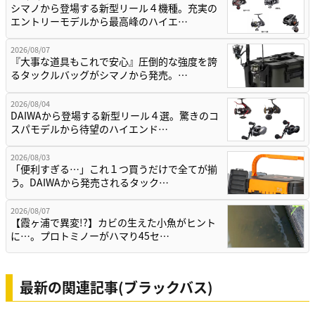
シマノから登場する新型リール４機種。充実の
エントリーモデルから最高峰のハイエ…
2026/08/07
『大事な道具もこれで安心』圧倒的な強度を誇
るタックルバッグがシマノから発売。…
2026/08/04
DAIWAから登場する新型リール４選。驚きのコ
スパモデルから待望のハイエンド…
2026/08/03
「便利すぎる…」これ１つ買うだけで全てが揃
う。DAIWAから発売されるタック…
2026/08/07
【霞ヶ浦で異変!?】カビの生えた小魚がヒント
に…。プロトミノーがハマり45セ…
最新の関連記事(ブラックバス)