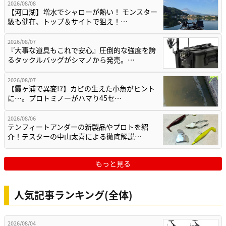
2026/08/08
【河口湖】増水でシャローが熱い！ モンスター
級も健在、トップ＆サイトで狙え！…
2026/08/07
『大事な道具もこれで安心』圧倒的な強度を誇
るタックルバッグがシマノから発売。…
2026/08/07
【霞ヶ浦で異変!?】カビの生えた小魚がヒント
に…。プロトミノーがハマり45セ…
2026/08/06
テンフィートアンダーの新製品やプロトを紹
介！テスターの中山太喜による徹底解説…
もっと見る
人気記事ランキング(全体)
2026/08/04