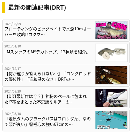
最新の関連記事(DRT)
2025/05/09
フローティングのビッグベイトで水深10mオー
バーを攻略⁉ロクマ…
2025/01/10
LMスタッフのMYデカトップ、12種類を紹介。
2024/12/17
【何が違うか答えられない…】「ロングロッド
の優位性」「違和感のなさ」DRTの…
2024/08/29
【DRT最新作は今？】神秘のベールに包まれ
た!?布をまとった不思議なルアーの…
2024/05/10
「池原ダムのブラックバスはフロリダ系、なの
で頭が良い」警戒心の強い67cmの…