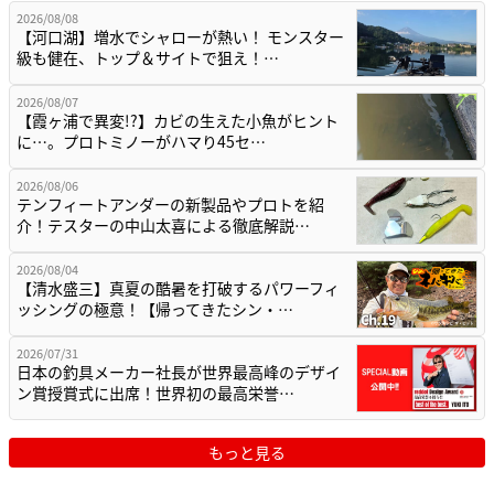
2026/08/08
【河口湖】増水でシャローが熱い！ モンスター
級も健在、トップ＆サイトで狙え！…
2026/08/07
【霞ヶ浦で異変!?】カビの生えた小魚がヒント
に…。プロトミノーがハマり45セ…
2026/08/06
テンフィートアンダーの新製品やプロトを紹
介！テスターの中山太喜による徹底解説…
2026/08/04
【清水盛三】真夏の酷暑を打破するパワーフィ
ッシングの極意！【帰ってきたシン・…
2026/07/31
日本の釣具メーカー社長が世界最高峰のデザイ
ン賞授賞式に出席！世界初の最高栄誉…
もっと見る