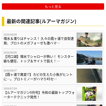
もっと見る
最新の関連記事(ルアーマガジン)
2026/08/08
増水＆濁りはチャンス！ 久々の霞ヶ浦で良型連
発、プロトのメガフォーゼも激ハマ…
2026/08/08
【河口湖】増水でシャローが熱い！ モンスター
級も健在、トップ＆サイトで狙え！…
2026/08/07
【霞ヶ浦で異変!?】カビの生えた小魚がヒント
に…。プロトミノーがハマり45セ…
2026/07/24
【ルアーマガジン9月号】令和の最新トップウォ
ーターテクニック発売！