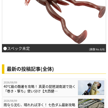
●スペック未定
(画像 No.8/8)
最新の投稿記事(全体)
2026/08/09
40℃級の酷暑を攻略！ 真夏の琵琶湖南湖で効く
「巻き・撃ち」使い分け【大西健…
2026/08/09
雨なら沈む、晴れれば浮く！ 七色ダム最新攻略