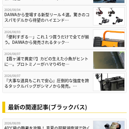
2026/08/04
DAIWAから登場する新型リール４選。驚きのコ
スパモデルから待望のハイエンド…
2026/08/03
「便利すぎる…」これ１つ買うだけで全てが揃
う。DAIWAから発売されるタック…
2026/08/07
【霞ヶ浦で異変!?】カビの生えた小魚がヒント
に…。プロトミノーがハマり45セ…
2026/08/07
『大事な道具もこれで安心』圧倒的な強度を誇
るタックルバッグがシマノから発売。…
最新の関連記事(ブラックバス)
2026/08/09
40℃級の酷暑を攻略！ 真夏の琵琶湖南湖で効く