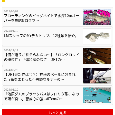
2025/05/09
フローティングのビッグベイトで水深10mオー
バーを攻略⁉ロクマ…
2025/01/10
LMスタッフのMYデカトップ、12種類を紹介。
2024/12/17
【何が違うか答えられない…】「ロングロッド
の優位性」「違和感のなさ」DRTの…
2024/08/29
【DRT最新作は今？】神秘のベールに包まれ
た!?布をまとった不思議なルアーの…
2024/05/10
「池原ダムのブラックバスはフロリダ系、なの
で頭が良い」警戒心の強い67cmの…
もっと見る