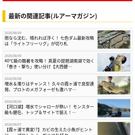
最新の関連記事(ルアーマガジン)
2026/08/09
雨なら沈む、晴れれば浮く！ 七色ダム最新攻略
は「ライトフリーリグ」が切り札
2026/08/09
40℃級の酷暑を攻略！ 真夏の琵琶湖南湖で効く
「巻き・撃ち」使い分け【大西健…
2026/08/08
増水＆濁りはチャンス！ 久々の霞ヶ浦で良型連
発、プロトのメガフォーゼも激ハマ…
2026/08/08
【河口湖】増水でシャローが熱い！ モンスター
級も健在、トップ＆サイトで狙え！…
2026/08/07
【霞ヶ浦で異変!?】カビの生えた小魚がヒント