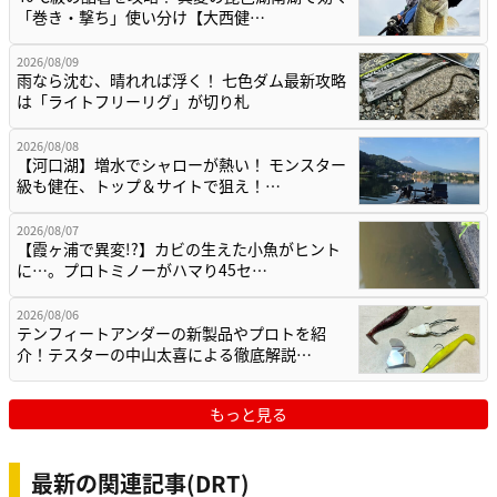
「巻き・撃ち」使い分け【大西健…
2026/08/09
雨なら沈む、晴れれば浮く！ 七色ダム最新攻略
は「ライトフリーリグ」が切り札
2026/08/08
【河口湖】増水でシャローが熱い！ モンスター
級も健在、トップ＆サイトで狙え！…
2026/08/07
【霞ヶ浦で異変!?】カビの生えた小魚がヒント
に…。プロトミノーがハマり45セ…
2026/08/06
テンフィートアンダーの新製品やプロトを紹
介！テスターの中山太喜による徹底解説…
もっと見る
最新の関連記事(DRT)