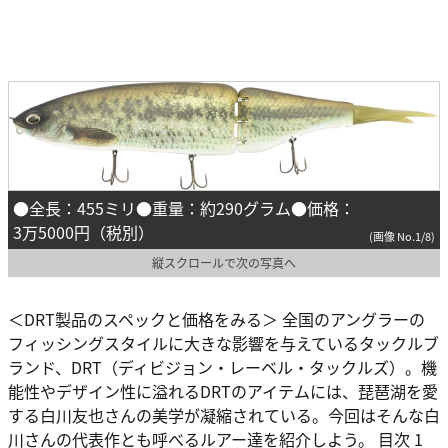
●全長：455ミリ●重量：約290グラム●価格：
3万5000円（税別）
(画像 No.1/8)
縦スクロールで次の写真へ
＜DRT製品のスペックと価格をみる＞ 全国のアングラーの
フィッシングスタイルに大きな影響を与えているタックルブ
ランド、DRT（ディビジョン・レーベル・タックルズ）。機
能性やデザイン性に溢れるDRTのアイテムには、琵琶湖を愛
する白川友也さんの美学が凝縮されている。今回はそんな白
川さんの代表作とも呼べるルアー達を紹介しよう。 目次 1