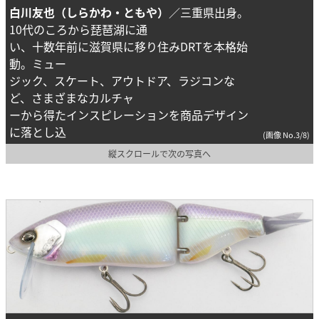
白川友也（しらかわ・ともや）
／三重県出身。
10代のころから琵琶湖に通
い、十数年前に滋賀県に移り住みDRTを本格始
動。ミュー
ジック、スケート、アウトドア、ラジコンな
ど、さまざまなカルチャ
ーから得たインスピレーションを商品デザイン
に落とし込
(画像 No.3/8)
縦スクロールで次の写真へ