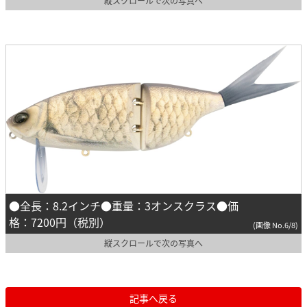
縦スクロールで次の写真へ
●全長：8.2インチ●重量：3オンスクラス●価
格：7200円（税別）
(画像 No.6/8)
縦スクロールで次の写真へ
記事へ戻る