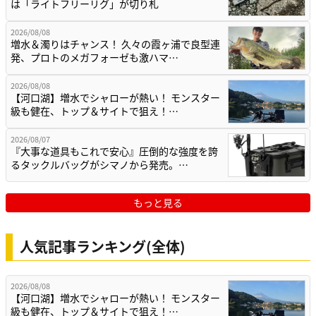
は「ライトフリーリグ」が切り札
2026/08/08
増水＆濁りはチャンス！ 久々の霞ヶ浦で良型連
発、プロトのメガフォーゼも激ハマ…
2026/08/08
【河口湖】増水でシャローが熱い！ モンスター
級も健在、トップ＆サイトで狙え！…
2026/08/07
『大事な道具もこれで安心』圧倒的な強度を誇
るタックルバッグがシマノから発売。…
もっと見る
人気記事ランキング(全体)
2026/08/08
【河口湖】増水でシャローが熱い！ モンスター
級も健在、トップ＆サイトで狙え！…