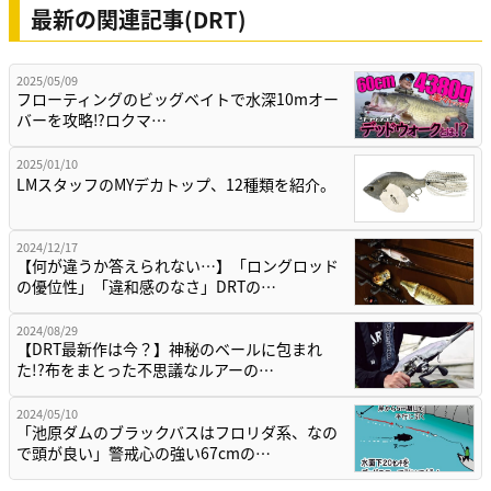
最新の関連記事(DRT)
2025/05/09
フローティングのビッグベイトで水深10mオー
バーを攻略⁉ロクマ…
2025/01/10
LMスタッフのMYデカトップ、12種類を紹介。
2024/12/17
【何が違うか答えられない…】「ロングロッド
の優位性」「違和感のなさ」DRTの…
2024/08/29
【DRT最新作は今？】神秘のベールに包まれ
た!?布をまとった不思議なルアーの…
2024/05/10
「池原ダムのブラックバスはフロリダ系、なの
で頭が良い」警戒心の強い67cmの…