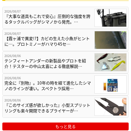
2026/08/07
『大事な道具もこれで安心』圧倒的な強度を誇
るタックルバッグがシマノから発売。…
2026/08/07
【霞ヶ浦で異変!?】カビの生えた小魚がヒント
に…。プロトミノーがハマり45セ…
2026/08/06
テンフィートアンダーの新製品やプロトを紹
介！テスターの中山太喜による徹底解説…
2026/08/06
完全に『別物』。10年の時を経て進化したシマ
ノのラインが凄い。スペクトラ採用…
2026/08/06
『このサイズ感が欲しかった』小型スプリット
リングも楽々開閉できるプライヤーが…
もっと見る