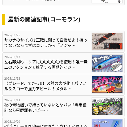
最新の関連記事(コーモラン)
2025/11/25
サカナのサイズは正確に測って自慢せよ！持っ
てないならまずはコチラから『メジャ…
2025/11/17
左右非対称＋リアに〇〇〇〇〇を使用！唯一無
二のアクションで魅了する画期的なジ…
2025/11/13
【ブレード、でかっ!!】必然の大型化！パワフ
ル＆スローで強力アピール！メタル…
2025/11/11
秋の青物狙いで持っていないとヤバい⁉専用設
計なら飛距離もアピー…
2025/10/29
砂浜にリールを地面に置きたくない人必見！シ