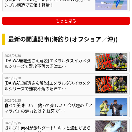
ンプル構造で安価！軽量！
もっと見る
最新の関連記事(海釣り(オフショア／沖))
2026/06/30
[DAIWA岩城透さん解説]エメラルダスイカメタ
ルシリーズで難攻不落の沼津エ…
2026/06/30
[DAIWA岩城透さん解説]エメラルダスイカメタ
ルシリーズで難攻不落の沼津エ…
2026/06/25
食べて美味しい！ 釣って楽しい！ 今話題の『ア
マラバ』の魅力とは？ 紅牙で“…
2026/06/15
ガルプ！素材が激烈ダート!! キレと波動があら