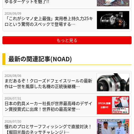
ゆるターゲットを魅了!!
2026/06/09
「これがシマノ史上最強」実用巻上持久力25キ
ロという驚愕のスペックで登場する…
もっと見る
最新の関連記事(NOAD)
2026/08/06
まだあるぞ！クローズドフェイスリールの最新
作は一世を風靡した名機の正統後継機…
2026/07/31
日本の釣具メーカー社長が世界最高峰のデザイ
ン賞授賞式に出席！世界初の最高栄誉…
2026/07/30
憧れのプロとサーフフィッシングで直接対決！
【堀田光哉のネッサチャレンジ i…