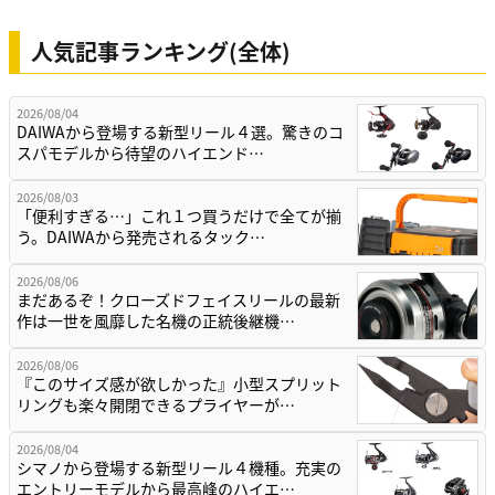
人気記事ランキング(全体)
2026/08/04
DAIWAから登場する新型リール４選。驚きのコ
スパモデルから待望のハイエンド…
2026/08/03
「便利すぎる…」これ１つ買うだけで全てが揃
う。DAIWAから発売されるタック…
2026/08/06
まだあるぞ！クローズドフェイスリールの最新
作は一世を風靡した名機の正統後継機…
2026/08/06
『このサイズ感が欲しかった』小型スプリット
リングも楽々開閉できるプライヤーが…
2026/08/04
シマノから登場する新型リール４機種。充実の
エントリーモデルから最高峰のハイエ…