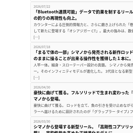
2026/07/22
「Bluetooth連携可能」データで釣果を制するリ
の釣りの再現性も向上。
カウンターによる圧倒的情報力と、さらに磨き上げられた「巻
して新たに登場する「オシアジガー CT」。最大の強みは、
[…]
2026/07/18
「まるで体の一部」シマノから発売される新作ロッド
のままに操ることが出来る操作性を獲得した１本に
人竿一体。細身・スローテーパー設計の真髄。 シマノから発
ー。そのインフィニティモデルが進化した。 3代目となる新
[…]
2026/04/30
豪快に曲げて獲る。フルソリッドで生まれ変わった『グ
マノから登場。
豪快に曲げて獲る。 ロッドを立て、魚の引きを受け止めなが
ラーへ届けるために設計されたのが「グラップラー タイプJ フ
2026/03/30
シマノから登場する新型リール。「高剛性コアソリッ
載し、実釣性能を高めた正統進化モデルに。