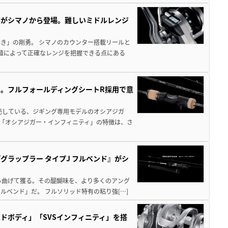
ールがシマノから登場。難しいミドルレンジ
き」の剛勇。 シマノのカウンター搭載リールと
数値によって正確なレンジを把握できる点にある
。フルフォールディングシートR採用で意
。
売している、ジギング専用モデルのオシアジガ
型「オシアジガー・インフィニティ」の特徴は、さ
ラップラー タイプJ フルベンド』がシ
ら曲げて獲る。その醍醐味を、より多くのアング
ルベンド」だ。 フルソリッド特有の粘り強[…]
ドボディ」「SVSインフィニティ」を搭