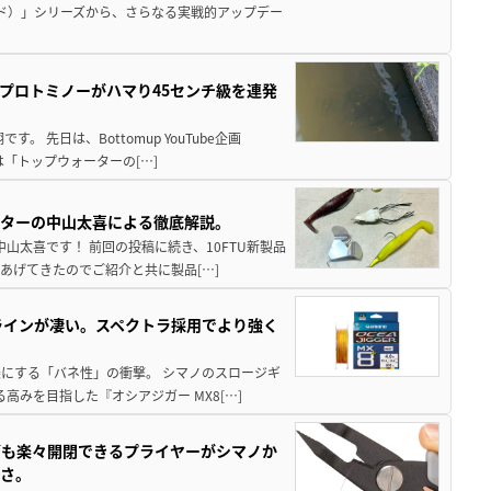
ド）」シリーズから、さらなる実戦的アップデー
プロトミノーがハマり45センチ級を連発
 先日は、Bottomup YouTube企画
は「トップウォーターの[…]
スターの中山太喜による徹底解説。
中山太喜です！ 前回の投稿に続き、10FTU新製品
あげてきたのでご紹介と共に製品[…]
ラインが凄い。スペクトラ採用でより強く
楽にする「バネ性」の衝撃。 シマノのスロージギ
高みを目指した『オシアジガー MX8[…]
グも楽々開閉できるプライヤーがシマノか
すさ。