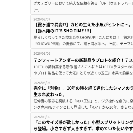
グカテゴリーにおいて絶大な信頼を誇る「UH（ウルトラハー
[…]
2026/08/07
【霞ヶ浦で異変!?】カビの生えた小魚がヒントに…。
【鈴木翔のIT’S SHO TIME !!!】
夏らしくなってきた霞水系をSHOWUP!! こんにちは！ 鈴木翔です。
『SHOWUP!!霞』の撮影にて、霞ヶ浦水系へ。 当初、テーマ
2026/08/06
テンフィートアンダーの新製品やプロトを紹介！テ
10FTUの期待高まる新作 皆さんこんにちは10FTUテスターの
やプロト製品を使って大江川とその近くの五三川水系で釣果を
2026/08/06
完全に『別物』。10年の時を経て進化したシマノの
生まれ変わった。
低伸度の限界を突破する「MX+工法」と、ジグ操作を劇的に
ング専用PEラインとして登場した「MX4」から10年。さらなる
2026/08/06
『このサイズ感が欲しかった』小型スプリットリン
ら登場。小さすぎず大きすぎず、求めていた使いや