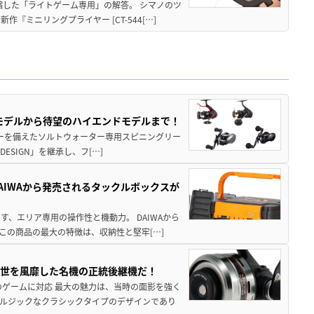
縮した「ライトゲーム専用」の解答。 シマノのツ
ミニリングプライヤー [CT-544[…]
パモデルから待望のハイエンドモデルまで！
パワーを備えたソルトウォーター専用スピニングリー
ESIGN」を継承し、フ[…]
AIWAから発売されるタックルボックスが
、エリア専用の操作性と機動力。 DAIWAから
この商品の最大の特徴は、収納性と堅牢[…]
一世を風靡した名機の正統後継機だ！
のゲームに対応 最大の魅力は、当時の面影を強く
ルジックなクラシックタイプのデザインであり