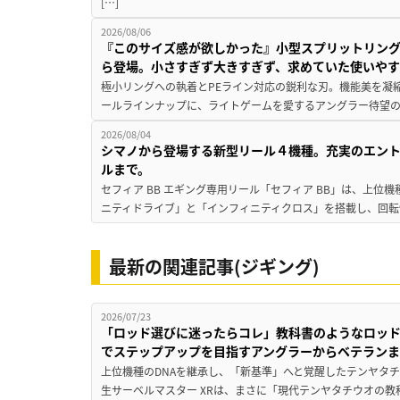
[…]
2026/08/06
『このサイズ感が欲しかった』小型スプリットリン
ら登場。小さすぎず大きすぎず、求めていた使いや
極小リングへの執着とPEライン対応の鋭利な刃。機能美を凝
ールラインナップに、ライトゲームを愛するアングラー待望の新作『
2026/08/04
シマノから登場する新型リール４機種。充実のエン
ルまで。
セフィア BB エギング専用リール「セフィア BB」は、上
ニティドライブ」と「インフィニティクロス」を搭載し、回転
最新の関連記事(ジギング)
2026/07/23
「ロッド選びに迷ったらコレ」教科書のようなロッ
でステップアップを目指すアングラーからベテラン
上位機種のDNAを継承し、「新基準」へと覚醒したテンヤタ
生サーベルマスター XRは、まさに「現代テンヤタチウオの教