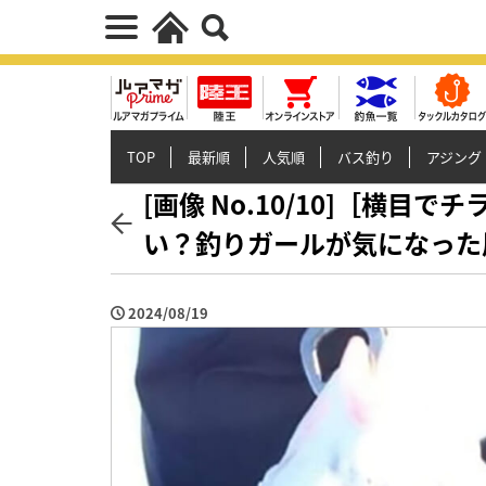
TOP
最新順
人気順
バス釣り
アジング
[画像 No.10/10]［横
い？釣りガールが気になった
2024/08/19