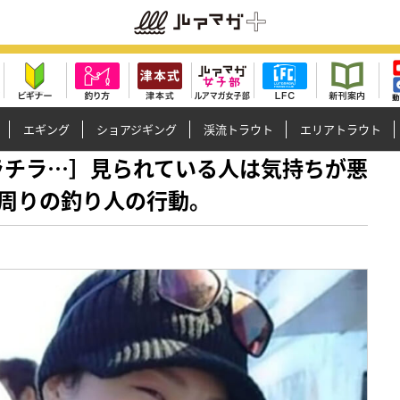
エギング
ショアジギング
渓流トラウト
エリアトラウト
目でチラチラ…］見られている人は気持ちが悪
周りの釣り人の行動。