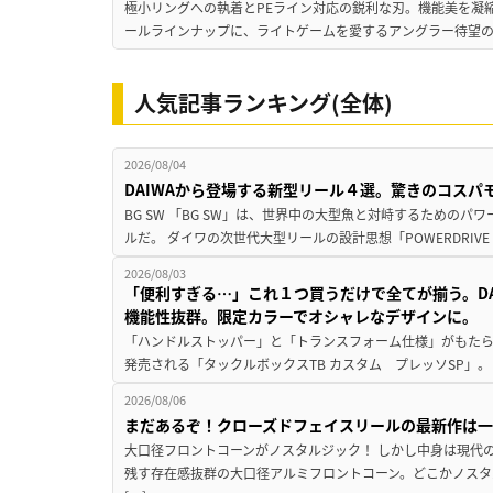
極小リングへの執着とPEライン対応の鋭利な刃。機能美を凝
ールラインナップに、ライトゲームを愛するアングラー待望の新作『
人気記事ランキング(全体)
2026/08/04
DAIWAから登場する新型リール４選。驚きのコス
BG SW 「BG SW」は、世界中の大型魚と対峙するための
ルだ。 ダイワの次世代大型リールの設計思想「POWERDRIVE D
2026/08/03
「便利すぎる…」これ１つ買うだけで全てが揃う。D
機能性抜群。限定カラーでオシャレなデザインに。
「ハンドルストッパー」と「トランスフォーム仕様」がもたらす
発売される「タックルボックスTB カスタム プレッソSP」。
2026/08/06
まだあるぞ！クローズドフェイスリールの最新作は
大口径フロントコーンがノスタルジック！ しかし中身は現代
残す存在感抜群の大口径アルミフロントコーン。どこかノスタ