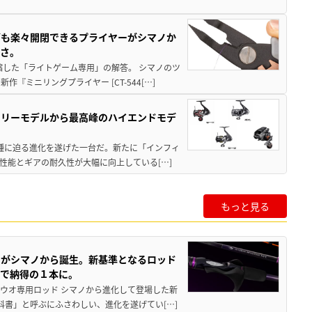
グも楽々開閉できるプライヤーがシマノか
すさ。
縮した「ライトゲーム専用」の解答。 シマノのツ
ミニリングプライヤー [CT-544[…]
トリーモデルから最高峰のハイエンドモデ
位機種に迫る進化を遂げた一台だ。新たに「インフィ
性能とギアの耐久性が大幅に向上している[…]
もっと見る
ドがシマノから誕生。新基準となるロッド
まで納得の１本に。
チウオ専用ロッド シマノから進化して登場した新
科書」と呼ぶにふさわしい、進化を遂げてい[…]