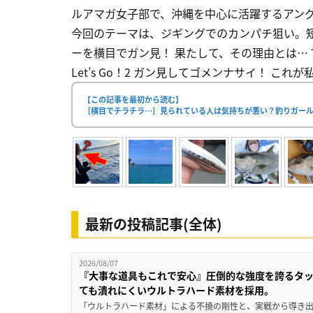
ルアマガ女子部で、沖縄を中心に活躍するアン
今回のテーマは、ジギングでのカンパチ狙い。
ーを横目でガン見！ 果たして、その理由とは…？
Let’s Go！2 ガン見してゴメンナサイ！ これ
【この記事を最初から読む】
［横目でチラチラ…］見られている人は気持ちが悪い？釣りガー
最新の投稿記事(全体)
2026/08/07
『大事な道具もこれで安心』圧倒的な強度を誇るタ
ても潰れにくいウルトラハード素材を採用。
「ウルトラハード素材」による不撓の剛性と、実戦から導き出