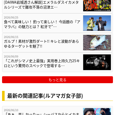
[DAIWA岩城透さん解説]エメラルダスイカメタ
ルシリーズで難攻不落の沼津エ…
2026/06/25
食べて美味しい！ 釣って楽しい！ 今話題の『ア
マラバ』の魅力とは？ 紅牙で“…
2026/06/15
ガルプ！素材が激烈ダート!! キレと波動があら
ゆるターゲットを魅了!!
2026/06/09
「これがシマノ史上最強」実用巻上持久力25キ
ロという驚愕のスペックで登場する…
もっと見る
最新の関連記事(ルアマガ女子部)
2026/06/10
「あぁ、楽しかったー」シーバスからヒイカま