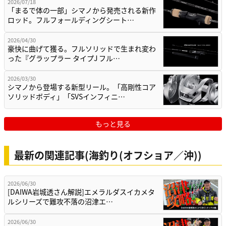
2026/07/18
「まるで体の一部」シマノから発売される新作
ロッド。フルフォールディングシート…
2026/04/30
豪快に曲げて獲る。フルソリッドで生まれ変わ
った『グラップラー タイプJ フル…
2026/03/30
シマノから登場する新型リール。「高剛性コア
ソリッドボディ」「SVSインフィニ…
もっと見る
最新の関連記事(海釣り(オフショア／沖))
2026/06/30
[DAIWA岩城透さん解説]エメラルダスイカメタ
ルシリーズで難攻不落の沼津エ…
2026/06/30