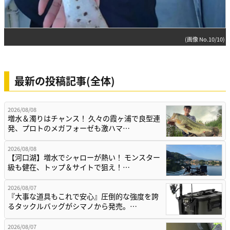
(画像 No.10/10)
最新の投稿記事(全体)
2026/08/08
増水＆濁りはチャンス！ 久々の霞ヶ浦で良型連
発、プロトのメガフォーゼも激ハマ…
2026/08/08
【河口湖】増水でシャローが熱い！ モンスター
級も健在、トップ＆サイトで狙え！…
2026/08/07
『大事な道具もこれで安心』圧倒的な強度を誇
るタックルバッグがシマノから発売。…
2026/08/07