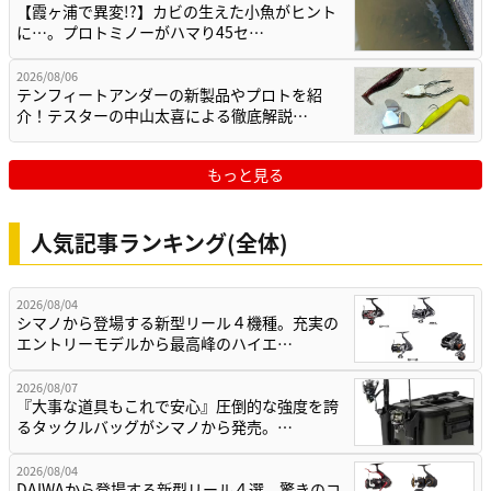
【霞ヶ浦で異変!?】カビの生えた小魚がヒント
に…。プロトミノーがハマり45セ…
2026/08/06
テンフィートアンダーの新製品やプロトを紹
介！テスターの中山太喜による徹底解説…
もっと見る
人気記事ランキング(全体)
2026/08/04
シマノから登場する新型リール４機種。充実の
エントリーモデルから最高峰のハイエ…
2026/08/07
『大事な道具もこれで安心』圧倒的な強度を誇
るタックルバッグがシマノから発売。…
2026/08/04
DAIWAから登場する新型リール４選。驚きのコ