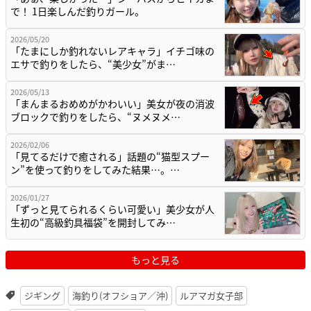
で！ 1日楽しんだ釣りガール。
2026/05/20
「たまにしか釣れないレアキャラ」イチゴ味の
エサで釣りをしたら、“美少女”がま…
2026/05/13
「まんまるおめめがかわいい」美女が夜の消波
ブロックで釣りをしたら、“ヌメヌメ…
2026/02/06
「見てるだけで癒される」話題の“猫型スプー
ン”を使って釣りをしてみた結果…。…
2026/01/27
「ずっと見てられるくらい可愛い」美少女が人
生初の“高級釣具福袋”を開封してみ…
もっと見る
ジギング
海釣り(オフショア／沖)
ルアマガ女子部