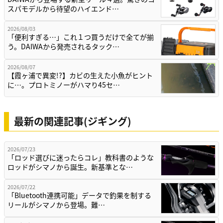
スパモデルから待望のハイエンド…
2026/08/03
「便利すぎる…」これ１つ買うだけで全てが揃
う。DAIWAから発売されるタック…
2026/08/07
【霞ヶ浦で異変!?】カビの生えた小魚がヒント
に…。プロトミノーがハマり45セ…
最新の関連記事(ジギング)
2026/07/23
「ロッド選びに迷ったらコレ」教科書のような
ロッドがシマノから誕生。新基準とな…
2026/07/22
「Bluetooth連携可能」データで釣果を制する
リールがシマノから登場。難…