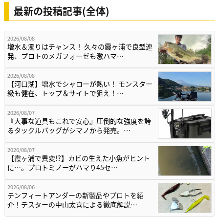
最新の投稿記事(全体)
2026/08/08
増水＆濁りはチャンス！ 久々の霞ヶ浦で良型連
発、プロトのメガフォーゼも激ハマ…
2026/08/08
【河口湖】増水でシャローが熱い！ モンスター
級も健在、トップ＆サイトで狙え！…
2026/08/07
『大事な道具もこれで安心』圧倒的な強度を誇
るタックルバッグがシマノから発売。…
2026/08/07
【霞ヶ浦で異変!?】カビの生えた小魚がヒント
に…。プロトミノーがハマり45セ…
2026/08/06
テンフィートアンダーの新製品やプロトを紹
介！テスターの中山太喜による徹底解説…