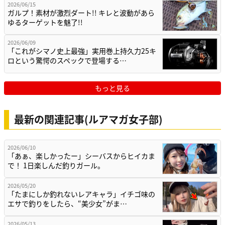
2026/06/15
ガルプ！素材が激烈ダート!! キレと波動があら
ゆるターゲットを魅了!!
2026/06/09
「これがシマノ史上最強」実用巻上持久力25キ
ロという驚愕のスペックで登場する…
もっと見る
最新の関連記事(ルアマガ女子部)
2026/06/10
「あぁ、楽しかったー」シーバスからヒイカま
で！ 1日楽しんだ釣りガール。
2026/05/20
「たまにしか釣れないレアキャラ」イチゴ味の
エサで釣りをしたら、“美少女”がま…
2026/05/13