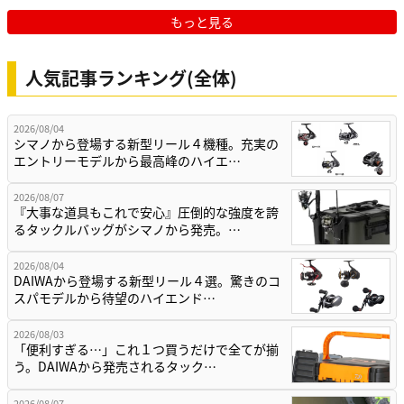
もっと見る
人気記事ランキング(全体)
2026/08/04
シマノから登場する新型リール４機種。充実の
エントリーモデルから最高峰のハイエ…
2026/08/07
『大事な道具もこれで安心』圧倒的な強度を誇
るタックルバッグがシマノから発売。…
2026/08/04
DAIWAから登場する新型リール４選。驚きのコ
スパモデルから待望のハイエンド…
2026/08/03
「便利すぎる…」これ１つ買うだけで全てが揃
う。DAIWAから発売されるタック…
2026/08/07