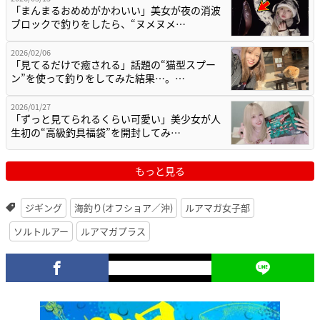
「まんまるおめめがかわいい」美女が夜の消波
ブロックで釣りをしたら、“ヌメヌメ…
2026/02/06
「見てるだけで癒される」話題の“猫型スプー
ン”を使って釣りをしてみた結果…。…
2026/01/27
「ずっと見てられるくらい可愛い」美少女が人
生初の“高級釣具福袋”を開封してみ…
もっと見る
ジギング
海釣り(オフショア／沖)
ルアマガ女子部
ソルトルアー
ルアマガプラス