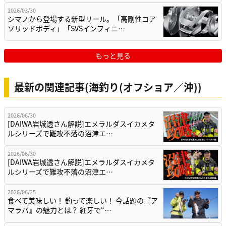
2026/03/30
シマノから登場する新型リール。「高剛性コア
ソリッドボディ」「SVSインフィニ…
もっと見る
最新の関連記事(海釣り(オフショア／沖))
2026/06/30
[DAIWA岩城透さん解説]エメラルダスイカメタ
ルシリーズで難攻不落の沼津エ…
2026/06/30
[DAIWA岩城透さん解説]エメラルダスイカメタ
ルシリーズで難攻不落の沼津エ…
2026/06/25
食べて美味しい！ 釣って楽しい！ 今話題の『ア
マラバ』の魅力とは？ 紅牙で“…