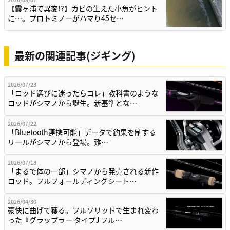
【霞ヶ浦で異変!?】カビの生えた小魚がヒント
に…。プロトミノーがハマり45セ…
最新の関連記事(ジギング)
2026/07/23
「ロッド選びに迷ったらコレ」教科書のような
ロッドがシマノから誕生。新基準とな…
2026/07/22
「Bluetooth連携可能」データで釣果を制する
リールがシマノから登場。難…
2026/07/18
「まるで体の一部」シマノから発売される新作
ロッド。フルフォールディングシート…
2026/04/30
豪快に曲げて獲る。フルソリッドで生まれ変わ
った『グラップラー タイプJ フル…