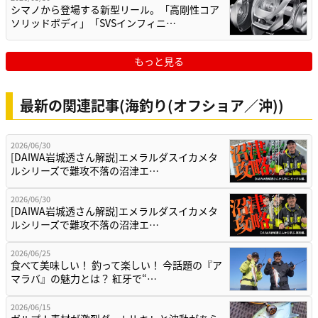
シマノから登場する新型リール。「高剛性コア
ソリッドボディ」「SVSインフィニ…
もっと見る
最新の関連記事(海釣り(オフショア／沖))
2026/06/30
[DAIWA岩城透さん解説]エメラルダスイカメタ
ルシリーズで難攻不落の沼津エ…
2026/06/30
[DAIWA岩城透さん解説]エメラルダスイカメタ
ルシリーズで難攻不落の沼津エ…
2026/06/25
食べて美味しい！ 釣って楽しい！ 今話題の『ア
マラバ』の魅力とは？ 紅牙で“…
2026/06/15