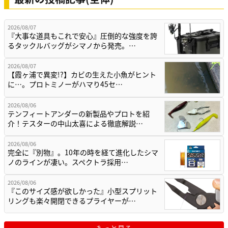
2026/08/07
『大事な道具もこれで安心』圧倒的な強度を誇
るタックルバッグがシマノから発売。…
2026/08/07
【霞ヶ浦で異変!?】カビの生えた小魚がヒント
に…。プロトミノーがハマり45セ…
2026/08/06
テンフィートアンダーの新製品やプロトを紹
介！テスターの中山太喜による徹底解説…
2026/08/06
完全に『別物』。10年の時を経て進化したシマ
ノのラインが凄い。スペクトラ採用…
2026/08/06
『このサイズ感が欲しかった』小型スプリット
リングも楽々開閉できるプライヤーが…
もっと見る