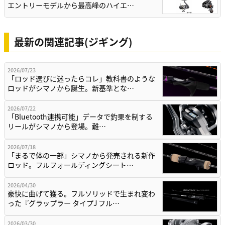
エントリーモデルから最高峰のハイエ…
最新の関連記事(ジギング)
2026/07/23
「ロッド選びに迷ったらコレ」教科書のような
ロッドがシマノから誕生。新基準とな…
2026/07/22
「Bluetooth連携可能」データで釣果を制する
リールがシマノから登場。難…
2026/07/18
「まるで体の一部」シマノから発売される新作
ロッド。フルフォールディングシート…
2026/04/30
豪快に曲げて獲る。フルソリッドで生まれ変わ
った『グラップラー タイプJ フル…
2026/03/30