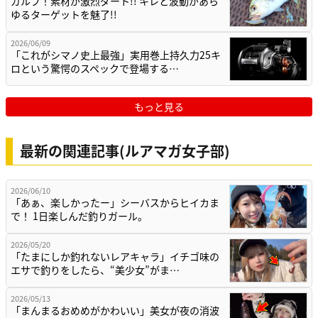
ガルプ！素材が激烈ダート!! キレと波動があら
ゆるターゲットを魅了!!
2026/06/09
「これがシマノ史上最強」実用巻上持久力25キ
ロという驚愕のスペックで登場する…
もっと見る
最新の関連記事(ルアマガ女子部)
2026/06/10
「あぁ、楽しかったー」シーバスからヒイカま
で！ 1日楽しんだ釣りガール。
2026/05/20
「たまにしか釣れないレアキャラ」イチゴ味の
エサで釣りをしたら、“美少女”がま…
2026/05/13
「まんまるおめめがかわいい」美女が夜の消波