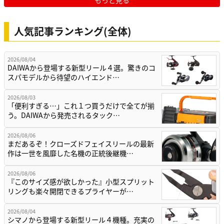
人気記事ランキング(全体)
2026/08/04
DAIWAから登場する新型リール４選。驚きのコ
スパモデルから待望のハイエンド…
2026/08/03
「便利すぎる…」これ１つ買うだけで全てが揃
う。DAIWAから発売されるタック…
2026/08/06
まだあるぞ！クローズドフェイスリールの最新
作は一世を風靡した名機の正統後継機…
2026/08/06
『このサイズ感が欲しかった』小型スプリット
リングも楽々開閉できるプライヤーが…
2026/08/04
シマノから登場する新型リール４機種。充実の