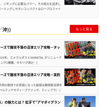
と、ジギングに必要なパワー。その両立を追求し
パーミングしやすいコンパクトなロープロファイ
沖))
もっと見る
シリーズで難攻不落の沼津エリア攻略－タッ
年、エメラルダス X IKAMETAL がリニューア
グ1機種、オモリグ用2[…]
シリーズで難攻不落の沼津エリア攻略－実釣
 今回の取材でお世話になった船宿は静岡県沼津市
ベルテンヤやディープアジング、ティップラ[…]
バ』の魅力とは？ 紅牙で“アマダイグラン