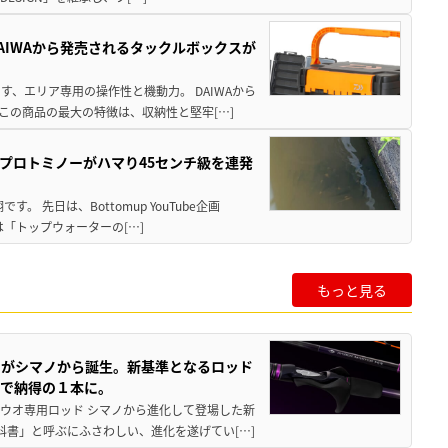
AIWAから発売されるタックルボックスが
、エリア専用の操作性と機動力。 DAIWAから
この商品の最大の特徴は、収納性と堅牢[…]
プロトミノーがハマり45センチ級を連発
 先日は、Bottomup YouTube企画
は「トップウォーターの[…]
もっと見る
ドがシマノから誕生。新基準となるロッド
まで納得の１本に。
チウオ専用ロッド シマノから進化して登場した新
科書」と呼ぶにふさわしい、進化を遂げてい[…]