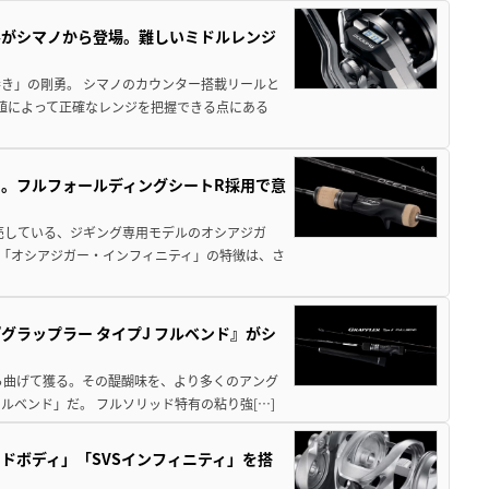
ールがシマノから登場。難しいミドルレンジ
き」の剛勇。 シマノのカウンター搭載リールと
数値によって正確なレンジを把握できる点にある
。フルフォールディングシートR採用で意
。
売している、ジギング専用モデルのオシアジガ
型「オシアジガー・インフィニティ」の特徴は、さ
ラップラー タイプJ フルベンド』がシ
ら曲げて獲る。その醍醐味を、より多くのアング
ルベンド」だ。 フルソリッド特有の粘り強[…]
ドボディ」「SVSインフィニティ」を搭