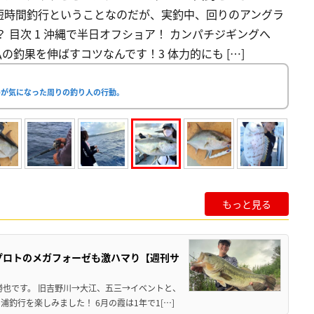
短時間釣行ということなのだが、実釣中、回りのアングラ
 目次 1 沖縄で半日オフショア！ カンパチジギングへ
が私の釣果を伸ばすコツなんです！3 体力的にも […]
ルが気になった周りの釣り人の行動。
もっと見る
プロトのメガフォーゼも激ハマり【週刊サ
勝也です。 旧吉野川→大江、五三→イベントと、
釣行を楽しみました！ 6月の霞は1年で1[…]