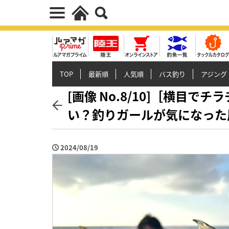
TOP
最新順
人気順
バス釣り
アジング
[画像 No.8/10]［横目
い？釣りガールが気になった
2024/08/19