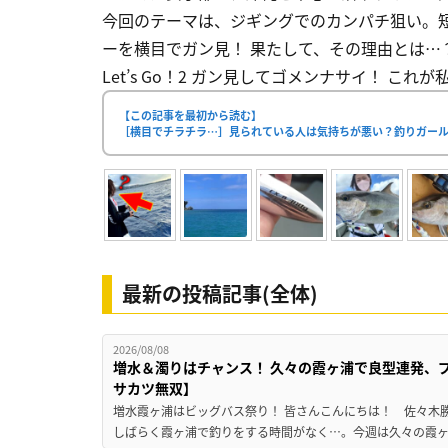
今回のテーマは、ジギングでのカンパチ狙い。
ーを横目でガン見！ 果たして、その理由とは…？
Let’s Go！2 ガン見してゴメンナサイ！ これ
【この記事を最初から読む】
［横目でチラチラ…］見られている人は気持ちが悪い？釣りガー
最新の投稿記事(全体)
2026/08/08
増水＆濁りはチャンス！ 久々の霞ヶ浦で良型連発、
サカツ無双】
増水霞ヶ浦はビッグバス祭り！ 皆さんこんにちは！ 佐々木
しばらく霞ヶ浦で釣りをする時間がなく…。今週は久々の霞ヶ浦