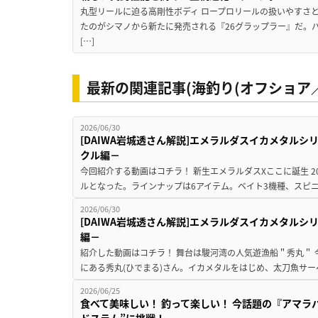
丸型リールに迫る高剛性ボディ ロープロリールの扱いやすさ
たのがシマノから新たに発売される『26グラップラー』だ。
[…]
最新の関連記事(海釣り(オフショア／
2026/06/30
[DAIWA岩城透さん解説]エメラルダスイカメタル
クル編－
今回紹介する動画はコチラ！ 新生エメラルダスXここに誕生 2026
ルとなった。ラインナップは6アイテム。ベイト3機種、スピニン
2026/06/30
[DAIWA岩城透さん解説]エメラルダスイカメタル
編－
紹介した動画はコチラ！ 舞台は駿河湾の人気遊漁船＂秀丸＂
にある秀丸(ひでまる)さん。イカメタルをはじめ、太刀魚サー
2026/06/25
食べて美味しい！ 釣って楽しい！ 今話題の『アマラ