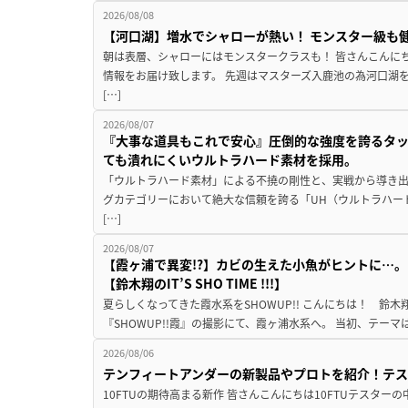
2026/08/08
【河口湖】増水でシャローが熱い！ モンスター級も
朝は表層、シャローにはモンスタークラスも！ 皆さんこんに
情報をお届け致します。 先週はマスターズ入鹿池の為河口湖
[…]
2026/08/07
『大事な道具もこれで安心』圧倒的な強度を誇るタ
ても潰れにくいウルトラハード素材を採用。
「ウルトラハード素材」による不撓の剛性と、実戦から導き出
グカテゴリーにおいて絶大な信頼を誇る「UH（ウルトラハー
[…]
2026/08/07
【霞ヶ浦で異変!?】カビの生えた小魚がヒントに…。
【鈴木翔のIT’S SHO TIME !!!】
夏らしくなってきた霞水系をSHOWUP!! こんにちは！ 鈴木翔です。
『SHOWUP!!霞』の撮影にて、霞ヶ浦水系へ。 当初、テーマ
2026/08/06
テンフィートアンダーの新製品やプロトを紹介！テ
10FTUの期待高まる新作 皆さんこんにちは10FTUテスターの