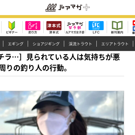
エギング
ショアジギング
渓流トラウト
エリアトラウト
でチラチラ…］見られている人は気持ちが悪
周りの釣り人の行動。