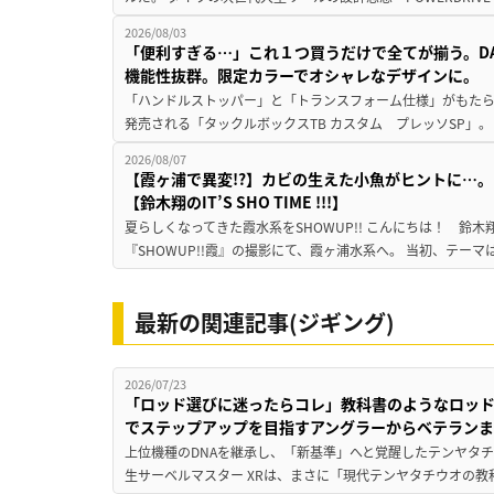
2026/08/03
「便利すぎる…」これ１つ買うだけで全てが揃う。D
機能性抜群。限定カラーでオシャレなデザインに。
「ハンドルストッパー」と「トランスフォーム仕様」がもたらす
発売される「タックルボックスTB カスタム プレッソSP」。
2026/08/07
【霞ヶ浦で異変!?】カビの生えた小魚がヒントに…。
【鈴木翔のIT’S SHO TIME !!!】
夏らしくなってきた霞水系をSHOWUP!! こんにちは！ 鈴木翔です。
『SHOWUP!!霞』の撮影にて、霞ヶ浦水系へ。 当初、テーマ
最新の関連記事(ジギング)
2026/07/23
「ロッド選びに迷ったらコレ」教科書のようなロッ
でステップアップを目指すアングラーからベテラン
上位機種のDNAを継承し、「新基準」へと覚醒したテンヤタ
生サーベルマスター XRは、まさに「現代テンヤタチウオの教