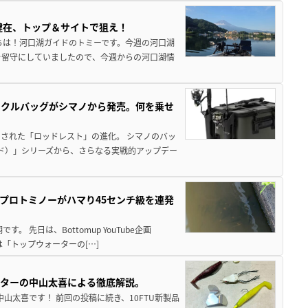
健在、トップ＆サイトで狙え！
ちは！河口湖ガイドのトミーです。今週の河口湖
を留守にしていましたので、今週からの河口湖情
ックルバッグがシマノから発売。何を乗せ
された「ロッドレスト」の進化。 シマノのバッ
ド）」シリーズから、さらなる実戦的アップデー
プロトミノーがハマり45センチ級を連発
 先日は、Bottomup YouTube企画
は「トップウォーターの[…]
スターの中山太喜による徹底解説。
中山太喜です！ 前回の投稿に続き、10FTU新製品