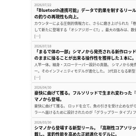
2026/07/22
「Bluetooth連携可能」データで釣果を制するリ
の釣りの再現性も向上。
カウンターによる圧倒的情報力と、さらに磨き上げられた「巻
して新たに登場する「オシアジガー CT」。最大の強みは、
[…]
2026/07/18
「まるで体の一部」シマノから発売される新作ロッド
のままに操ることが出来る操作性を獲得した１本に
人竿一体。細身・スローテーパー設計の真髄。 シマノから発
ー。そのインフィニティモデルが進化した。 3代目となる新
[…]
2026/04/30
豪快に曲げて獲る。フルソリッドで生まれ変わった『グ
マノから登場。
豪快に曲げて獲る。 ロッドを立て、魚の引きを受け止めなが
ラーへ届けるために設計されたのが「グラップラー タイプJ フ
2026/03/30
シマノから登場する新型リール。「高剛性コアソリッ
載し、実釣性能を高めた正統進化モデルに。