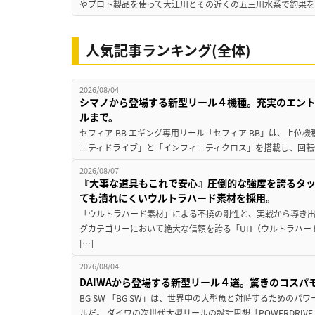
やプロト製品を使って大江川とその近くの五三川水系で釣果を
人気記事ランキング(全体)
2026/08/04
シマノから登場する新型リール４機種。充実のエン
ルまで。
セフィア BB エギング専用リール「セフィア BB」は、上
ニティドライブ」と「インフィニティクロス」を搭載し、回転
2026/08/07
『大事な道具もこれで安心』圧倒的な強度を誇るタ
ても潰れにくいウルトラハード素材を採用。
「ウルトラハード素材」による不撓の剛性と、実戦から導き出
グカテゴリーにおいて絶大な信頼を誇る「UH（ウルトラハー
[…]
2026/08/04
DAIWAから登場する新型リール４選。驚きのコス
BG SW 「BG SW」は、世界中の大型魚と対峙するための
ルだ。 ダイワの次世代大型リールの設計思想「POWERDRIVE D