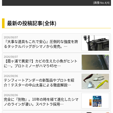
(画像 No.4/4)
最新の投稿記事(全体)
2026/08/07
『大事な道具もこれで安心』圧倒的な強度を誇
るタックルバッグがシマノから発売。…
2026/08/07
【霞ヶ浦で異変!?】カビの生えた小魚がヒント
に…。プロトミノーがハマり45セ…
2026/08/06
テンフィートアンダーの新製品やプロトを紹
介！テスターの中山太喜による徹底解説…
2026/08/06
完全に『別物』。10年の時を経て進化したシマ
ノのラインが凄い。スペクトラ採用…