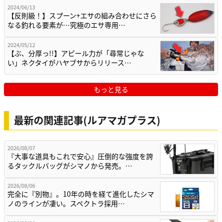
2024/06/13
【反則級！】スプーン+エサの組み合わせにさら
なる釣れる要素が…究極のエサ専用…
2024/05/12
【ぶ、分厚っ!!】アピール力が「尋常じゃな
い」ネクタイがハヤブサからリリース…
もっと見る
最新の関連記事(ルアマガプラス)
2026/08/07
『大事な道具もこれで安心』圧倒的な強度を誇
るタックルバッグがシマノから発売。…
2026/08/06
完全に『別物』。10年の時を経て進化したシマ
ノのラインが凄い。スペクトラ採用…