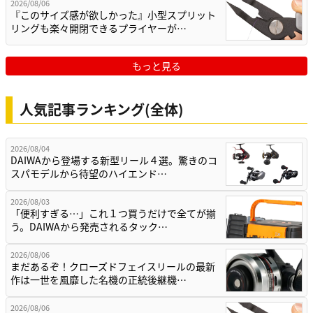
2026/08/06
『このサイズ感が欲しかった』小型スプリット
リングも楽々開閉できるプライヤーが…
もっと見る
人気記事ランキング(全体)
2026/08/04
DAIWAから登場する新型リール４選。驚きのコ
スパモデルから待望のハイエンド…
2026/08/03
「便利すぎる…」これ１つ買うだけで全てが揃
う。DAIWAから発売されるタック…
2026/08/06
まだあるぞ！クローズドフェイスリールの最新
作は一世を風靡した名機の正統後継機…
2026/08/06