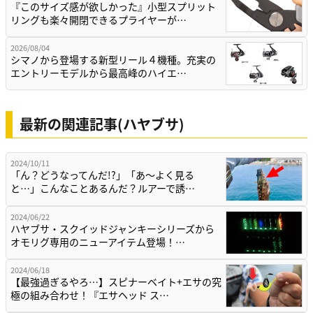
『このサイズ感が欲しかった』小型スプリット
リングも楽々開閉できるプライヤーが…
2026/08/04
シマノから登場する新型リール４機種。充実の
エントリーモデルから最高峰のハイエ…
最新の関連記事(ハヤブサ)
2024/10/11
「ん？どうなってんだ!?」「あ〜よく見る
と…」こんなことあるんだ？ルアーで誘…
2024/06/22
ハヤブサ・スクイッドジャンキーシリーズから
オモリグ専用のニューアイテム登場！…
2024/06/18
【最強過ぎるやろ…】スピナーベイト+エサの究
極の組み合わせ！『エサヘッド ス…