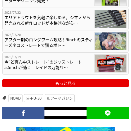
ーターテクニック発売！
2026/07/22
エリアトラウトを気軽に楽しめる。シマノから
発売される新作ロッドが本格派ながら…
2026/07/20
アフター期のロングワーム攻略！9inchのスティ
ーズネコストレートで獲るボト…
2026/07/19
今“ど真ん中ストレート”のジャストレート
5.5inchが効く！レイドの万能ワ…
もっと見る
NOAD
陸王U-30
ルアーマガジン