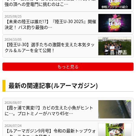
強の頂への登竜門に挑むのはこ…
2025/08/25
【未来の陸王は誰だ!?】『陸王U-30 2025』開催
決定！ バス釣り最強の…
2024/10/05
【陸王U-30】選手たちの激闘を支えた本気タッ
クル＆ルアーを全て公開！
もっと見る
最新の関連記事(ルアーマガジン)
2026/08/07
【霞ヶ浦で異変!?】カビの生えた小魚がヒント
に…。プロトミノーがハマり45セ…
2026/07/24
【ルアーマガジン9月号】令和の最新トップウォ