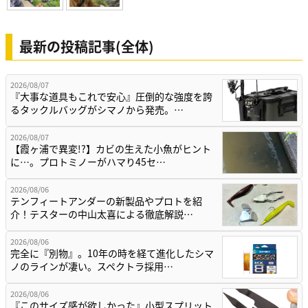
最新の投稿記事(全体)
2026/08/07
『大事な道具もこれで安心』圧倒的な強度を誇
るタックルバッグがシマノから発売。…
2026/08/07
【霞ヶ浦で異変!?】カビの生えた小魚がヒント
に…。プロトミノーがハマり45セ…
2026/08/06
テンフィートアンダーの新製品やプロトを紹
介！テスターの中山太喜による徹底解説…
2026/08/06
完全に『別物』。10年の時を経て進化したシマ
ノのラインが凄い。スペクトラ採用…
2026/08/06
『このサイズ感が欲しかった』小型スプリット