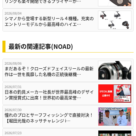
リングも楽々開閉できるプライヤーが…
2026/08/04
シマノから登場する新型リール４機種。充実の
エントリーモデルから最高峰のハイエ…
最新の関連記事(NOAD)
2026/08/06
まだあるぞ！クローズドフェイスリールの最新
作は一世を風靡した名機の正統後継機…
2026/07/31
日本の釣具メーカー社長が世界最高峰のデザイ
ン賞授賞式に出席！世界初の最高栄誉…
2026/07/30
憧れのプロとサーフフィッシングで直接対決！
【堀田光哉のネッサチャレンジ i…
2026/07/23