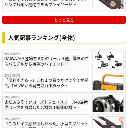
リングも楽々開閉できるプライヤーが…
もっと見る
人気記事ランキング(全体)
2026/08/04
DAIWAから登場する新型リール４選。驚きのコ
スパモデルから待望のハイエンド…
2026/08/03
「便利すぎる…」これ１つ買うだけで全てが揃
う。DAIWAから発売されるタック…
2026/08/06
まだあるぞ！クローズドフェイスリールの最新
作は一世を風靡した名機の正統後継機…
2026/08/06
『このサイズ感が欲しかった』小型スプリット