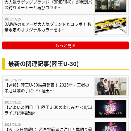
大人気ラゲッジブランド『BRIEFING』が老舗バ
ス釣りメーカーと再びコラボ…
2026/07/15
DAIWAのルアーが大人気ブランドとコラボ！ 数
量限定のオリジナルカラーを手…
もっと見る
最新の関連記事(陸王U-30)
2025/09/13
【速報】陸王U-30結果発表！ 2025年・王者の
栄冠は誰の手に…!? 陸王…
2025/09/12
【いよいよ明日！】陸王U-30の楽しみ方 ＜9/13
ライブ記事配信>
2025/09/10
【9月13日開戦!!】若き挑戦者に注目！岸釣り最