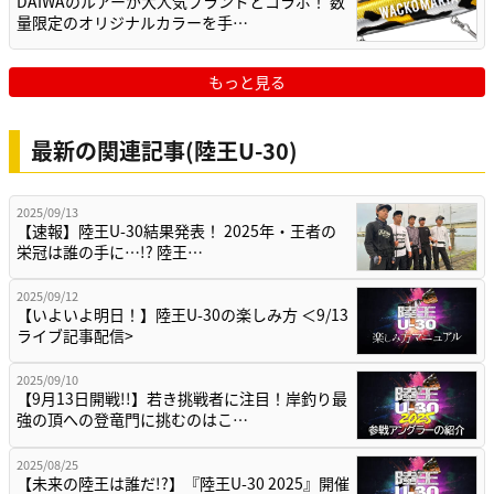
DAIWAのルアーが大人気ブランドとコラボ！ 数
量限定のオリジナルカラーを手…
もっと見る
最新の関連記事(陸王U-30)
2025/09/13
【速報】陸王U-30結果発表！ 2025年・王者の
栄冠は誰の手に…!? 陸王…
2025/09/12
【いよいよ明日！】陸王U-30の楽しみ方 ＜9/13
ライブ記事配信>
2025/09/10
【9月13日開戦!!】若き挑戦者に注目！岸釣り最
強の頂への登竜門に挑むのはこ…
2025/08/25
【未来の陸王は誰だ!?】『陸王U-30 2025』開催