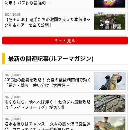
決定！ バス釣り最強の…
2024/10/05
【陸王U-30】選手たちの激闘を支えた本気タッ
クル＆ルアーを全て公開！
もっと見る
最新の関連記事(ルアーマガジン)
2026/08/09
40℃級の酷暑を攻略！ 真夏の琵琶湖南湖で効く
「巻き・撃ち」使い分け【大西健…
2026/08/09
雨なら沈む、晴れれば浮く！ 七色ダム最新攻略
は「ライトフリーリグ」が切り札
2026/08/08
増水＆濁りはチャンス！ 久々の霞ヶ浦で良型連
発、プロトのメガフォーゼも激ハマ…