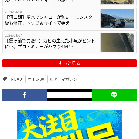
2026/08/08
【河口湖】増水でシャローが熱い！ モンスター
級も健在、トップ＆サイトで狙え！…
2026/08/07
【霞ヶ浦で異変!?】カビの生えた小魚がヒント
に…。プロトミノーがハマり45セ…
もっと見る
NOAD
陸王U-30
ルアーマガジン