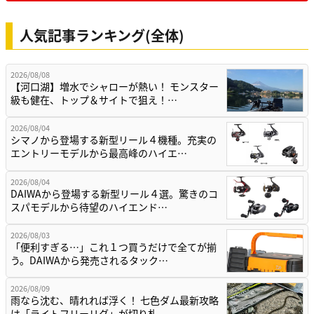
人気記事ランキング(全体)
2026/08/08
【河口湖】増水でシャローが熱い！ モンスター
級も健在、トップ＆サイトで狙え！…
2026/08/04
シマノから登場する新型リール４機種。充実の
エントリーモデルから最高峰のハイエ…
2026/08/04
DAIWAから登場する新型リール４選。驚きのコ
スパモデルから待望のハイエンド…
2026/08/03
「便利すぎる…」これ１つ買うだけで全てが揃
う。DAIWAから発売されるタック…
2026/08/09
雨なら沈む、晴れれば浮く！ 七色ダム最新攻略
は「ライトフリーリグ」が切り札