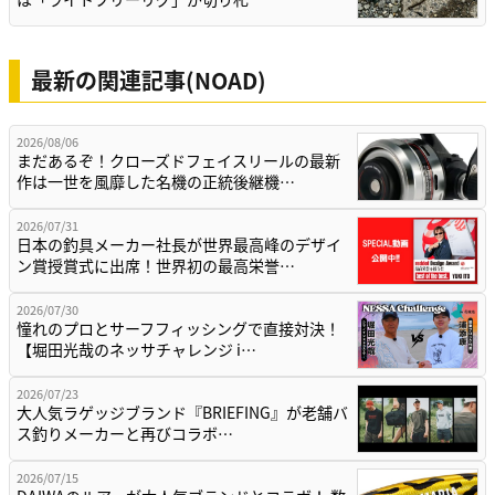
最新の関連記事(NOAD)
2026/08/06
まだあるぞ！クローズドフェイスリールの最新
作は一世を風靡した名機の正統後継機…
2026/07/31
日本の釣具メーカー社長が世界最高峰のデザイ
ン賞授賞式に出席！世界初の最高栄誉…
2026/07/30
憧れのプロとサーフフィッシングで直接対決！
【堀田光哉のネッサチャレンジ i…
2026/07/23
大人気ラゲッジブランド『BRIEFING』が老舗バ
ス釣りメーカーと再びコラボ…
2026/07/15