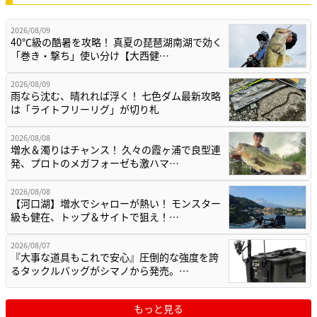
2026/08/09
40℃級の酷暑を攻略！ 真夏の琵琶湖南湖で効く
「巻き・撃ち」使い分け【大西健…
2026/08/09
雨なら沈む、晴れれば浮く！ 七色ダム最新攻略
は「ライトフリーリグ」が切り札
2026/08/08
増水＆濁りはチャンス！ 久々の霞ヶ浦で良型連
発、プロトのメガフォーゼも激ハマ…
2026/08/08
【河口湖】増水でシャローが熱い！ モンスター
級も健在、トップ＆サイトで狙え！…
2026/08/07
『大事な道具もこれで安心』圧倒的な強度を誇
るタックルバッグがシマノから発売。…
もっと見る