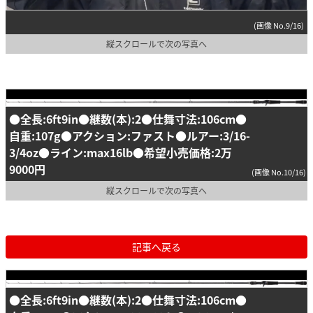
(画像 No.9/16)
縦スクロールで次の写真へ
●全長:6ft9in●継数(本):2●仕舞寸法:106cm●
自重:107g●アクション:ファスト●ルアー:3/16-
3/4oz●ライン:max16lb●希望小売価格:2万
9000円
(画像 No.10/16)
縦スクロールで次の写真へ
記事へ戻る
●全長:6ft9in●継数(本):2●仕舞寸法:106cm●