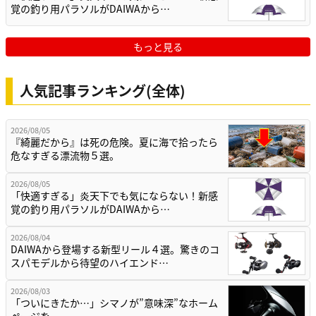
覚の釣り用パラソルがDAIWAから…
もっと見る
人気記事ランキング(全体)
2026/08/05
『綺麗だから』は死の危険。夏に海で拾ったら
危なすぎる漂流物５選。
2026/08/05
「快適すぎる」炎天下でも気にならない！新感
覚の釣り用パラソルがDAIWAから…
2026/08/04
DAIWAから登場する新型リール４選。驚きのコ
スパモデルから待望のハイエンド…
2026/08/03
「ついにきたか…」シマノが”意味深”なホーム