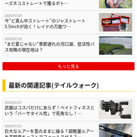
ーズネコストレートで獲るボト…
2026/07/19
今“ど真ん中ストレート”のジャストレート
5.5inchが効く！レイドの万能ワ…
2026/07/18
“まだ夏じゃない”季節遅れの河口湖、低活性バ
ス攻略の現在地は？
もっと見る
最新の関連記事(テイルウォーク)
2026/01/11
武器はコスパだけにあらず！ベイトフィネスと
いう「バーサタイル性」で死角なし！…
2024/07/21
巨大なルアーを意のままに操る？超軽量ルアー
を高精度キャストでフォールさせる？…