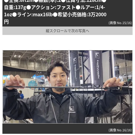
自重:137g●アクション:ファスト●ルアー:1/4-
1oz●ライン:max16lb●希望小売価格:3万2000
円
(画像 No.15/16)
縦スクロールで次の写真へ
(画像 No.16/16)