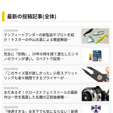
最新の投稿記事(全体)
2026/08/06
テンフィートアンダーの新製品やプロトを紹
介！テスターの中山太喜による徹底解説…
2026/08/06
完全に『別物』。10年の時を経て進化したシマ
ノのラインが凄い。スペクトラ採用…
2026/08/06
『このサイズ感が欲しかった』小型スプリット
リングも楽々開閉できるプライヤーが…
2026/08/06
まだあるぞ！クローズドフェイスリールの最新
作は一世を風靡した名機の正統後継機…
2026/08/05
「快適すぎる」炎天下でも気にならない！新感