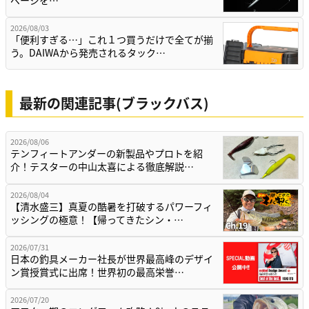
ページを…
2026/08/03
「便利すぎる…」これ１つ買うだけで全てが揃
う。DAIWAから発売されるタック…
最新の関連記事(ブラックバス)
2026/08/06
テンフィートアンダーの新製品やプロトを紹
介！テスターの中山太喜による徹底解説…
2026/08/04
【清水盛三】真夏の酷暑を打破するパワーフィ
ッシングの極意！【帰ってきたシン・…
2026/07/31
日本の釣具メーカー社長が世界最高峰のデザイ
ン賞授賞式に出席！世界初の最高栄誉…
2026/07/20