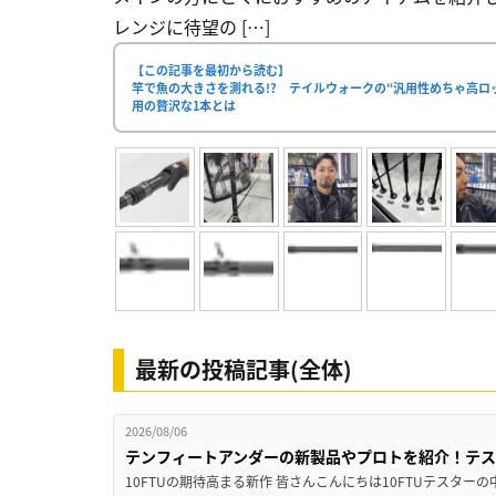
レンジに待望の […]
【この記事を最初から読む】
竿で魚の大きさを測れる!? テイルウォークの“汎用性めちゃ高
用の贅沢な1本とは
最新の投稿記事(全体)
2026/08/06
テンフィートアンダーの新製品やプロトを紹介！テ
10FTUの期待高まる新作 皆さんこんにちは10FTUテスターの