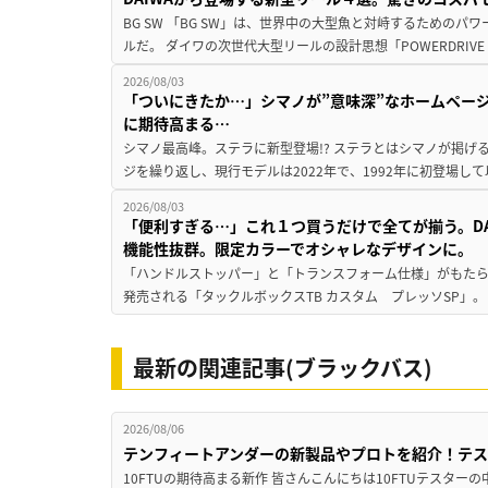
BG SW 「BG SW」は、世界中の大型魚と対峙するための
ルだ。 ダイワの次世代大型リールの設計思想「POWERDRIVE D
2026/08/03
「ついにきたか…」シマノが”意味深”なホームペー
に期待高まる…
シマノ最高峰。ステラに新型登場!? ステラとはシマノが掲げ
ジを繰り返し、現行モデルは2022年で、1992年に初登場し
2026/08/03
「便利すぎる…」これ１つ買うだけで全てが揃う。D
機能性抜群。限定カラーでオシャレなデザインに。
「ハンドルストッパー」と「トランスフォーム仕様」がもたらす
発売される「タックルボックスTB カスタム プレッソSP」。
最新の関連記事(ブラックバス)
2026/08/06
テンフィートアンダーの新製品やプロトを紹介！テ
10FTUの期待高まる新作 皆さんこんにちは10FTUテスターの