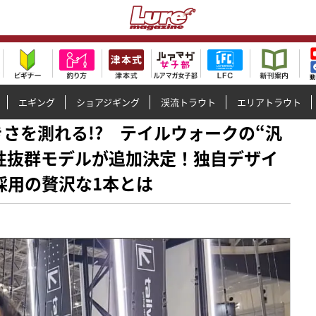
エギング
ショアジギング
渓流トラウト
エリアトラウト
の大きさを測れる!? テイルウォークの“汎
性抜群モデルが追加決定！独自デザイ
採用の贅沢な1本とは