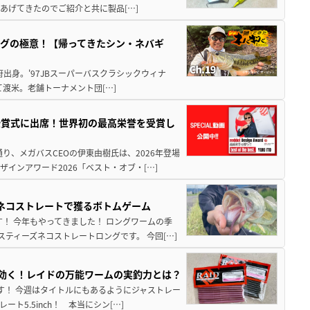
あげてきたのでご紹介と共に製品[…]
グの極意！【帰ってきたシン・ネバギ
府出身。'97JBスーパーバスクラシックウィナ
経て渡米。老舗トーナメント団[…]
授賞式に出席！世界初の最高栄誉を受賞し
り、メガバスCEOの伊東由樹氏は、2026年登場
インアワード2026「ベスト・オブ・[…]
ズネコストレートで獲るボトムゲーム
！ 今年もやってきました！ ロングワームの季
ティーズネコストレートロングです。 今回[…]
hが効く！レイドの万能ワームの実釣力とは？
至です！ 今週はタイトルにもあるようにジャストレー
5.5inch！ 本当にシン[…]