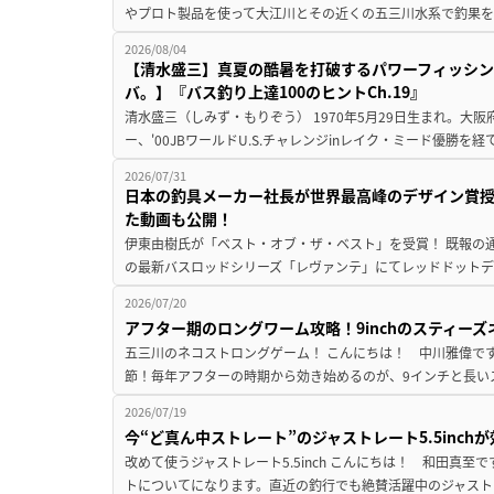
やプロト製品を使って大江川とその近くの五三川水系で釣果を
2026/08/04
【清水盛三】真夏の酷暑を打破するパワーフィッシン
バ。】『バス釣り上達100のヒントCh.19』
清水盛三（しみず・もりぞう） 1970年5月29日生まれ。大阪
ー、'00JBワールドU.S.チャレンジinレイク・ミード優勝を
2026/07/31
日本の釣具メーカー社長が世界最高峰のデザイン賞
た動画も公開！
伊東由樹氏が「ベスト・オブ・ザ・ベスト」を受賞！ 既報の通
の最新バスロッドシリーズ「レヴァンテ」にてレッドドットデザ
2026/07/20
アフター期のロングワーム攻略！9inchのスティー
五三川のネコストロングゲーム！ こんにちは！ 中川雅偉です
節！毎年アフターの時期から効き始めるのが、9インチと長いス
2026/07/19
今“ど真ん中ストレート”のジャストレート5.5inc
改めて使うジャストレート5.5inch こんにちは！ 和田真
トについてになります。直近の釣行でも絶賛活躍中のジャストレート