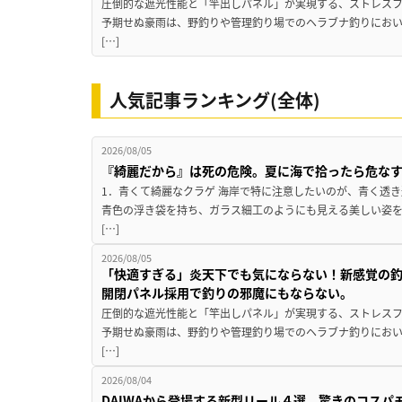
圧倒的な遮光性能と「竿出しパネル」が実現する、ストレスフ
予期せぬ豪雨は、野釣りや管理釣り場でのヘラブナ釣りにお
[…]
人気記事ランキング(全体)
2026/08/05
『綺麗だから』は死の危険。夏に海で拾ったら危な
1．青くて綺麗なクラゲ 海岸で特に注意したいのが、青く透
青色の浮き袋を持ち、ガラス細工のようにも見える美しい姿
[…]
2026/08/05
「快適すぎる」炎天下でも気にならない！新感覚の釣
開閉パネル採用で釣りの邪魔にもならない。
圧倒的な遮光性能と「竿出しパネル」が実現する、ストレスフ
予期せぬ豪雨は、野釣りや管理釣り場でのヘラブナ釣りにお
[…]
2026/08/04
DAIWAから登場する新型リール４選。驚きのコス