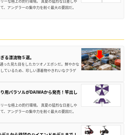
リーな極上の釣行環境。 真夏の猛烈な日差しや
いて、アングラーの集中力を削ぐ最大の要因だ。
すぎる漂流物５選。
き通った見た目をしたカツオノエボシだ。鮮やかな
をしているため、珍しい漂着物やきれいなクラゲ
り用パラソルがDAIWAから発売！竿出し
リーな極上の釣行環境。 真夏の猛烈な日差しや
いて、アングラーの集中力を削ぐ最大の要因だ。
パモデルから待望のハイエンドモデルまで！