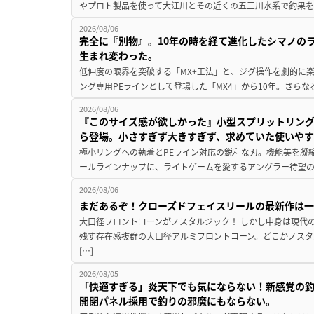
やプロト製品を使って大江川とその近くの五三川水系で釣果を
2026/08/06
完全に『別物』。10年の時を経て進化したシマノの
生まれ変わった。
低伸度の限界を突破する「MX+工法」と、ジグ操作を劇的に
ング専用PEラインとして登場した「MX4」から10年。さらなる
2026/08/06
『このサイズ感が欲しかった』小型スプリットリン
ら登場。小さすぎず大きすぎず、求めていた使いや
極小リングへの執着とPEライン対応の鋭利な刃。機能美を凝
ールラインナップに、ライトゲームを愛するアングラー待望の新作『
2026/08/06
まだあるぞ！クローズドフェイスリールの最新作は
大口径フロントコーンがノスタルジック！ しかし中身は現代
残す存在感抜群の大口径アルミフロントコーン。どこかノスタ
[…]
2026/08/05
「快適すぎる」炎天下でも気にならない！新感覚の釣
開閉パネル採用で釣りの邪魔にもならない。