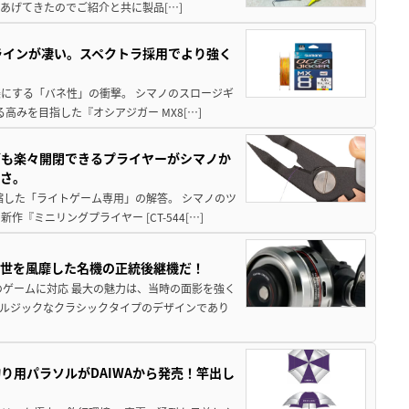
あげてきたのでご紹介と共に製品[…]
ラインが凄い。スペクトラ採用でより強く
楽にする「バネ性」の衝撃。 シマノのスロージギ
高みを目指した『オシアジガー MX8[…]
グも楽々開閉できるプライヤーがシマノか
すさ。
縮した「ライトゲーム専用」の解答。 シマノのツ
ミニリングプライヤー [CT-544[…]
一世を風靡した名機の正統後継機だ！
のゲームに対応 最大の魅力は、当時の面影を強く
ルジックなクラシックタイプのデザインであり
り用パラソルがDAIWAから発売！竿出し