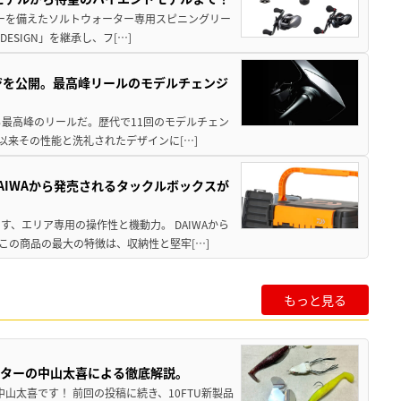
パワーを備えたソルトウォーター専用スピニングリー
ESIGN」を継承し、フ[…]
ジを公開。最高峰リールのモデルチェンジ
る最高峰のリールだ。歴代で11回のモデルチェン
て以来その性能と洗礼されたデザインに[…]
AIWAから発売されるタックルボックスが
、エリア専用の操作性と機動力。 DAIWAから
この商品の最大の特徴は、収納性と堅牢[…]
もっと見る
スターの中山太喜による徹底解説。
中山太喜です！ 前回の投稿に続き、10FTU新製品