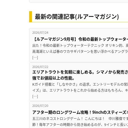
最新の関連記事(ルアーマガジン)
2026/07/24
【ルアーマガジン9月号】令和の最新トップウォータ
出た！令和の最新トップウォーターテクニック オリキン的、
高滝湖といえば春のワカサギパターンを思い浮かべるアングラ
[…]
2026/07/22
エリアトラウトを気軽に楽しめる。シマノから発売
強でお値段以上の性能。
Kガイド搭載と「しなやかさ」の追求。エントリーモデルの常
イズ」は、エリアトラウトをこれから始める方はもちろん、
[…]
2026/07/20
アフター期のロングワーム攻略！9inchのスティー
五三川のネコストロングゲーム！ こんにちは！ 中川雅偉です
節！毎年アフターの時期から効き始めるのが、9インチと長いス