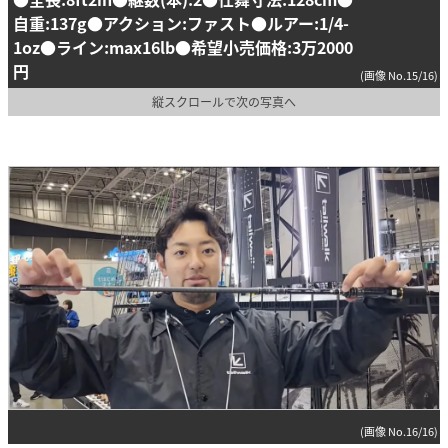
自重:137g●アクション:ファスト●ルアー:1/4-
1oz●ライン:max16lb●希望小売価格:3万2000
円
(画像 No.15/16)
縦スクロールで次の写真へ
(画像 No.16/16)