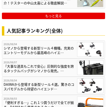
介！テスターの中山太喜による徹底解説…
もっと見る
人気記事ランキング(全体)
2026/08/04
シマノから登場する新型リール４機種。充実の
エントリーモデルから最高峰のハイエ…
2026/08/07
『大事な道具もこれで安心』圧倒的な強度を誇
るタックルバッグがシマノから発売。…
2026/08/04
DAIWAから登場する新型リール４選。驚きのコ
スパモデルから待望のハイエンド…
2026/08/03
「便利すぎる…」これ１つ買うだけで全てが揃