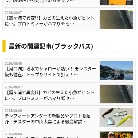
う。DAIWAから発売されるタック…
2026/08/07
【霞ヶ浦で異変!?】カビの生えた小魚がヒント
に…。プロトミノーがハマり45セ…
最新の関連記事(ブラックバス)
2026/08/08
【河口湖】増水でシャローが熱い！ モンスター
級も健在、トップ＆サイトで狙え！…
2026/08/07
【霞ヶ浦で異変!?】カビの生えた小魚がヒント
に…。プロトミノーがハマり45セ…
2026/08/06
テンフィートアンダーの新製品やプロトを紹
介！テスターの中山太喜による徹底解説…
2026/08/04