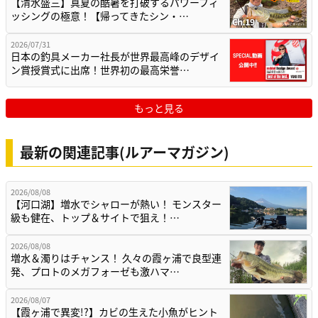
【清水盛三】真夏の酷暑を打破するパワーフィ
ッシングの極意！【帰ってきたシン・…
2026/07/31
日本の釣具メーカー社長が世界最高峰のデザイ
ン賞授賞式に出席！世界初の最高栄誉…
もっと見る
最新の関連記事(ルアーマガジン)
2026/08/08
【河口湖】増水でシャローが熱い！ モンスター
級も健在、トップ＆サイトで狙え！…
2026/08/08
増水＆濁りはチャンス！ 久々の霞ヶ浦で良型連
発、プロトのメガフォーゼも激ハマ…
2026/08/07
【霞ヶ浦で異変!?】カビの生えた小魚がヒント