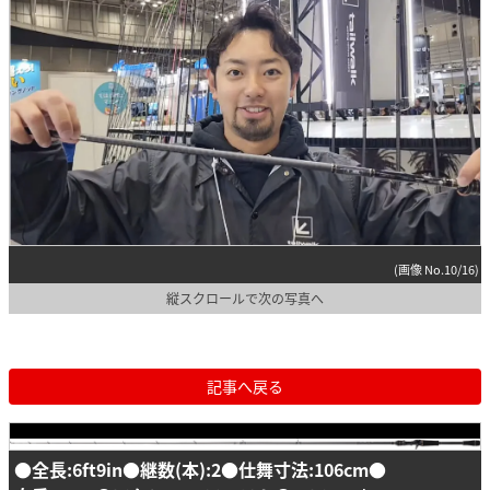
(画像 No.10/16)
縦スクロールで次の写真へ
記事へ戻る
●全長:6ft9in●継数(本):2●仕舞寸法:106cm●