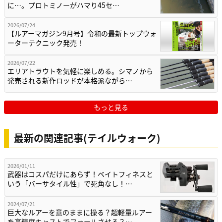
に…。プロトミノーがハマり45セ…
2026/07/24
【ルアーマガジン9月号】令和の最新トップウォ
ーターテクニック発売！
2026/07/22
エリアトラウトを気軽に楽しめる。シマノから
発売される新作ロッドが本格派ながら…
もっと見る
最新の関連記事(テイルウォーク)
2026/01/11
武器はコスパだけにあらず！ベイトフィネスと
いう「バーサタイル性」で死角なし！…
2024/07/21
巨大なルアーを意のままに操る？超軽量ルアー
を高精度キャストでフォールさせる？…