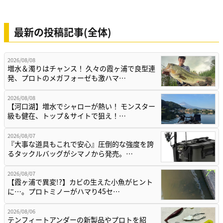
最新の投稿記事(全体)
2026/08/08
増水＆濁りはチャンス！ 久々の霞ヶ浦で良型連
発、プロトのメガフォーゼも激ハマ…
2026/08/08
【河口湖】増水でシャローが熱い！ モンスター
級も健在、トップ＆サイトで狙え！…
2026/08/07
『大事な道具もこれで安心』圧倒的な強度を誇
るタックルバッグがシマノから発売。…
2026/08/07
【霞ヶ浦で異変!?】カビの生えた小魚がヒント
に…。プロトミノーがハマり45セ…
2026/08/06
テンフィートアンダーの新製品やプロトを紹