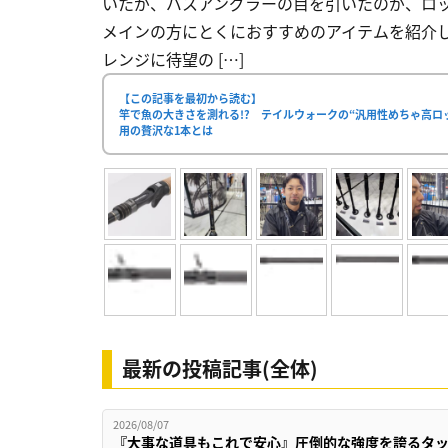
いたが、バスアングラーの目を引いたのが、ロ
メインの方にとくにおすすめのアイテムを紹介しよ
レンジに待望の […]
【この記事を最初から読む】
竿で魚の大きさを測れる!? テイルウォークの“汎用性めちゃ高
用の贅沢な1本とは
最新の投稿記事(全体)
2026/08/07
『大事な道具もこれで安心』圧倒的な強度を誇るタ