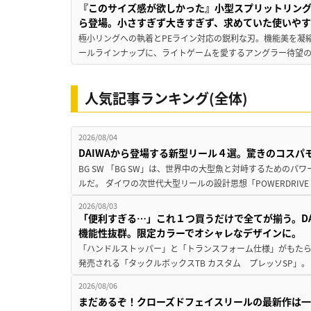
『このサイズ感が欲しかった』小型スプリットリン
ら登場。小さすぎず大きすぎず、求めていた使いや
極小リングへの執着とPEライン対応の鋭利な刃。機能美を凝
ールラインナップに、ライトゲームを愛するアングラー待望の新作『
人気記事ランキング(全体)
2026/08/04
DAIWAから登場する新型リール４選。驚きのコス
BG SW 「BG SW」は、世界中の大型魚と対峙するための
ルだ。 ダイワの次世代大型リールの設計思想「POWERDRIVE D
2026/08/03
「便利すぎる…」これ１つ買うだけで全てが揃う。D
機能性抜群。限定カラーでオシャレなデザインに。
「ハンドルストッパー」と「トランスフォーム仕様」がもたらす
発売される「タックルボックスTB カスタム プレッソSP」。
2026/08/06
まだあるぞ！クローズドフェイスリールの最新作は