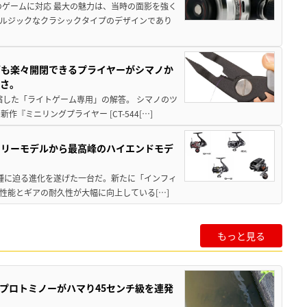
のゲームに対応 最大の魅力は、当時の面影を強く
ルジックなクラシックタイプのデザインであり
グも楽々開閉できるプライヤーがシマノか
すさ。
縮した「ライトゲーム専用」の解答。 シマノのツ
ミニリングプライヤー [CT-544[…]
トリーモデルから最高峰のハイエンドモデ
位機種に迫る進化を遂げた一台だ。新たに「インフィ
性能とギアの耐久性が大幅に向上している[…]
もっと見る
プロトミノーがハマり45センチ級を連発