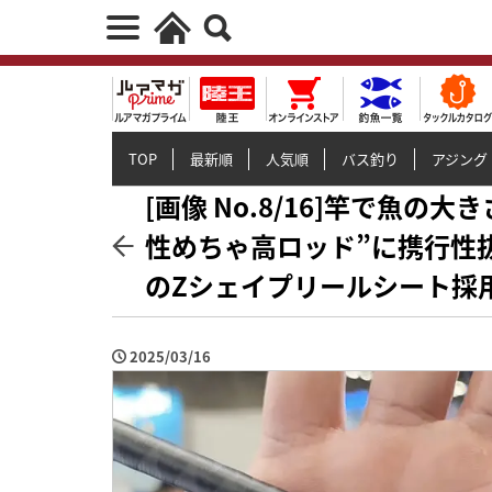
TOP
最新順
人気順
バス釣り
アジング
[画像 No.8/16]竿で魚の
性めちゃ高ロッド”に携行性
のZシェイプリールシート採
2025/03/16