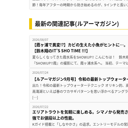
節！毎年アフターの時期から効き始めるのが、9インチと長いス
最新の関連記事(ルアーマガジン)
2026/08/07
【霞ヶ浦で異変!?】カビの生えた小魚がヒントに…。
【鈴木翔のIT’S SHO TIME !!!】
夏らしくなってきた霞水系をSHOWUP!! こんにちは！ 鈴木翔です。
『SHOWUP!!霞』の撮影にて、霞ヶ浦水系へ。 当初、テーマ
2026/07/24
【ルアーマガジン9月号】令和の最新トップウォータ
出た！令和の最新トップウォーターテクニック オリキン的、
高滝湖といえば春のワカサギパターンを思い浮かべるアングラ
[…]
2026/07/22
エリアトラウトを気軽に楽しめる。シマノから発売
強でお値段以上の性能。
Kガイド搭載と「しなやかさ」の追求。エントリーモデルの常