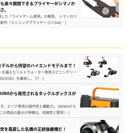
グも楽々開閉できるプライヤーがシマノか
すさ。
縮した「ライトゲーム専用」の解答。 シマノのツ
ミニリングプライヤー [CT-544[…]
パモデルから待望のハイエンドモデルまで！
パワーを備えたソルトウォーター専用スピニングリー
ESIGN」を継承し、フ[…]
AIWAから発売されるタックルボックスが
、エリア専用の操作性と機動力。 DAIWAから
この商品の最大の特徴は、収納性と堅牢[…]
一世を風靡した名機の正統後継機だ！