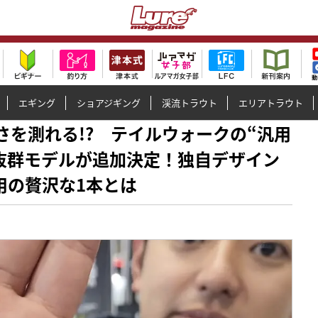
エギング
ショアジギング
渓流トラウト
エリアトラウト
大きさを測れる!? テイルウォークの“汎用
抜群モデルが追加決定！独自デザイン
用の贅沢な1本とは