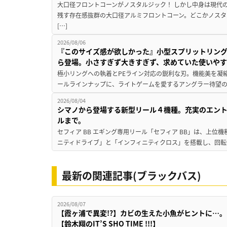
大口径フロントコーンがノスタルジック！ しかし中身は現代
残す存在感抜群の大口径アルミフロントコーン。どこかノスタ
[…]
2026/08/06
『このサイズ感が欲しかった』小型スプリットリン
ら登場。小さすぎず大きすぎず、求めていた使いや
極小リングへの執着とPEライン対応の鋭利な刃。機能美を凝
ールラインナップに、ライトゲームを愛するアングラー待望の新作『
2026/08/04
シマノから登場する新型リール４機種。充実のエン
ルまで。
セフィア BB エギング専用リール「セフィア BB」は、上
ニティドライブ」と「インフィニティクロス」を搭載し、回転
最新の関連記事(ブラックバス)
2026/08/07
【霞ヶ浦で異変!?】カビの生えた小魚がヒントに…。
【鈴木翔のIT’S SHO TIME !!!】