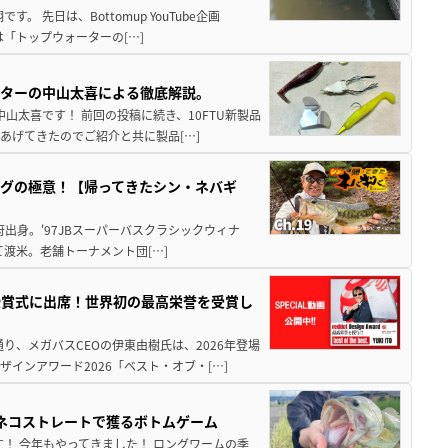
 先日は、Bottomup YouTube企画
は「トップウォーターの[…]
スターの中山太喜による徹底解説。
中山太喜です！ 前回の投稿に続き、10FTU新製品
あげてきたのでご紹介と共に製品[…]
グの極意！【帰ってきたシン・ネバギ
府出身。'97JBスーパーバスクラシックウィナ
経て渡米。老舗トーナメント団[…]
授賞式に出席！世界初の最高栄誉を受賞し
り、メガバスCEOの伊東由樹氏は、2026年登場
インアワード2026「ベスト・オブ・[…]
ズネコストレートで獲るボトムゲーム
！ 今年もやってきました！ ロングワームの季