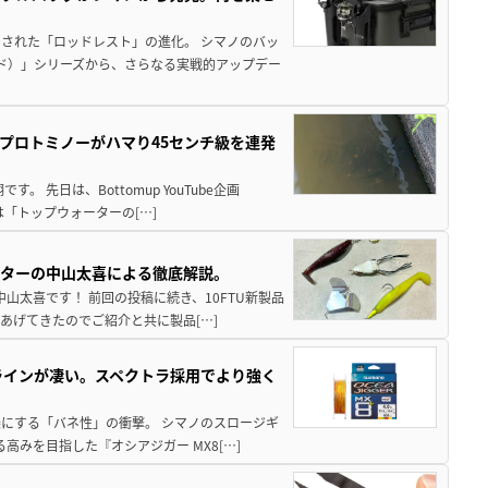
された「ロッドレスト」の進化。 シマノのバッ
ド）」シリーズから、さらなる実戦的アップデー
プロトミノーがハマり45センチ級を連発
 先日は、Bottomup YouTube企画
は「トップウォーターの[…]
スターの中山太喜による徹底解説。
中山太喜です！ 前回の投稿に続き、10FTU新製品
あげてきたのでご紹介と共に製品[…]
ラインが凄い。スペクトラ採用でより強く
楽にする「バネ性」の衝撃。 シマノのスロージギ
高みを目指した『オシアジガー MX8[…]