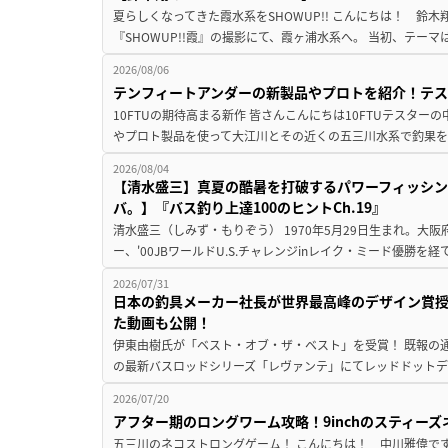
夏らしくなってきた霞水系をSHOWUP!! こんにちは！ 鈴木翔です。
『SHOWUP!!霞』の撮影にて、霞ヶ浦水系へ。 当初、テーマ
2026/08/06
テンフィートアンダーの新製品やプロトを紹介！テ
10FTUの期待高まる新作 皆さんこんにちは10FTUテスターの
やプロト製品を使って大江川とその近くの五三川水系で釣果を
2026/08/04
【清水盛三】真夏の酷暑を打破するパワーフィッシン
バ。】『バス釣り上達100のヒントCh.19』
清水盛三（しみず・もりぞう） 1970年5月29日生まれ。大阪
ー、'00JBワールドU.S.チャレンジinレイク・ミード優勝を
2026/07/31
日本の釣具メーカー社長が世界最高峰のデザイン賞
た動画も公開！
伊東由樹氏が「ベスト・オブ・ザ・ベスト」を受賞！ 既報の通
の最新バスロッドシリーズ「レヴァンテ」にてレッドドットデザ
2026/07/20
アフター期のロングワーム攻略！9inchのスティー
五三川のネコストロングゲーム！ こんにちは！ 中川雅偉です