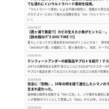
ても潰れにくいウルトラハード素材を採用。
「ウルトラハード素材」による不撓の剛性と、実戦から導き出
グカテゴリーにおいて絶大な信頼を誇る「UH（ウルトラハー
[…]
2026/08/07
【霞ヶ浦で異変!?】カビの生えた小魚がヒントに…。
【鈴木翔のIT’S SHO TIME !!!】
夏らしくなってきた霞水系をSHOWUP!! こんにちは！ 鈴木翔です。
『SHOWUP!!霞』の撮影にて、霞ヶ浦水系へ。 当初、テーマ
2026/08/06
テンフィートアンダーの新製品やプロトを紹介！テ
10FTUの期待高まる新作 皆さんこんにちは10FTUテスターの
やプロト製品を使って大江川とその近くの五三川水系で釣果を
2026/08/06
完全に『別物』。10年の時を経て進化したシマノの
生まれ変わった。
低伸度の限界を突破する「MX+工法」と、ジグ操作を劇的に
ング専用PEラインとして登場した「MX4」から10年。さらなる
2026/08/06