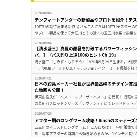
2026/08/06
テンフィートアンダーの新製品やプロトを紹介！テ
10FTUの期待高まる新作 皆さんこんにちは10FTUテスターの
やプロト製品を使って大江川とその近くの五三川水系で釣果を
2026/08/04
【清水盛三】真夏の酷暑を打破するパワーフィッシン
バ。】『バス釣り上達100のヒントCh.19』
清水盛三（しみず・もりぞう） 1970年5月29日生まれ。大阪
ー、'00JBワールドU.S.チャレンジinレイク・ミード優勝を
2026/07/31
日本の釣具メーカー社長が世界最高峰のデザイン賞
た動画も公開！
伊東由樹氏が「ベスト・オブ・ザ・ベスト」を受賞！ 既報の通
の最新バスロッドシリーズ「レヴァンテ」にてレッドドットデザ
2026/07/20
アフター期のロングワーム攻略！9inchのスティー
五三川のネコストロングゲーム！ こんにちは！ 中川雅偉です
節！毎年アフターの時期から効き始めるのが、9インチと長いス