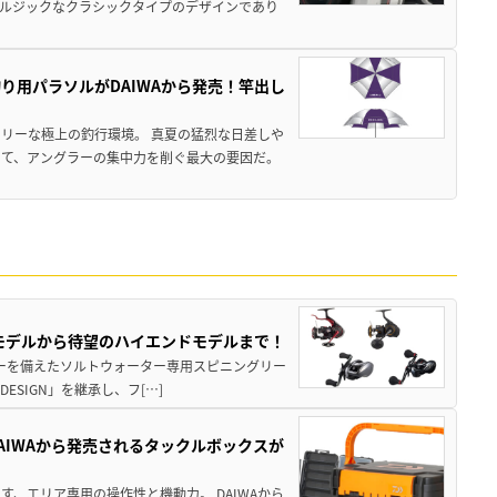
ルジックなクラシックタイプのデザインであり
り用パラソルがDAIWAから発売！竿出し
リーな極上の釣行環境。 真夏の猛烈な日差しや
いて、アングラーの集中力を削ぐ最大の要因だ。
パモデルから待望のハイエンドモデルまで！
パワーを備えたソルトウォーター専用スピニングリー
ESIGN」を継承し、フ[…]
AIWAから発売されるタックルボックスが
、エリア専用の操作性と機動力。 DAIWAから