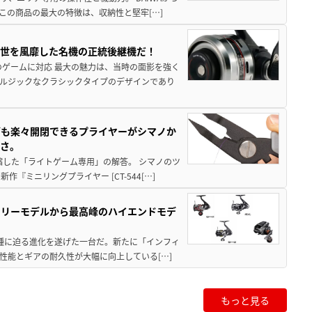
この商品の最大の特徴は、収納性と堅牢[…]
一世を風靡した名機の正統後継機だ！
のゲームに対応 最大の魅力は、当時の面影を強く
ルジックなクラシックタイプのデザインであり
グも楽々開閉できるプライヤーがシマノか
すさ。
縮した「ライトゲーム専用」の解答。 シマノのツ
ミニリングプライヤー [CT-544[…]
トリーモデルから最高峰のハイエンドモデ
位機種に迫る進化を遂げた一台だ。新たに「インフィ
性能とギアの耐久性が大幅に向上している[…]
もっと見る