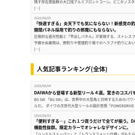
残す存在感抜群の大口径アルミフロントコーン。どこかノスタ
[…]
2026/08/05
「快適すぎる」炎天下でも気にならない！新感覚の釣
開閉パネル採用で釣りの邪魔にもならない。
圧倒的な遮光性能と「竿出しパネル」が実現する、ストレスフ
予期せぬ豪雨は、野釣りや管理釣り場でのヘラブナ釣りにお
[…]
人気記事ランキング(全体)
2026/08/04
DAIWAから登場する新型リール４選。驚きのコス
BG SW 「BG SW」は、世界中の大型魚と対峙するための
ルだ。 ダイワの次世代大型リールの設計思想「POWERDRIVE D
2026/08/03
「便利すぎる…」これ１つ買うだけで全てが揃う。D
機能性抜群。限定カラーでオシャレなデザインに。
「ハンドルストッパー」と「トランスフォーム仕様」がもたらす