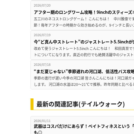
2026/07/20
アフター期のロングワーム攻略！9inchのスティー
五三川のネコストロングゲーム！ こんにちは！ 中川雅偉です
節！毎年アフターの時期から効き始めるのが、9インチと長いス
2026/07/19
今“ど真ん中ストレート”のジャストレート5.5inc
改めて使うジャストレート5.5inch こんにちは！ 和田真
トについてになります。直近の釣行でも絶賛活躍中のジャストレート
2026/07/18
“まだ夏じゃない”季節遅れの河口湖、低活性バス攻
季節の進行が遅い今季の河口湖 皆さんこんにちは！河口湖ガ
します。 河口湖の水温は20～21℃で推移。昨年同期と比べる
最新の関連記事(テイルウォーク)
2026/01/11
武器はコスパだけにあらず！ベイトフィネスという
も◎