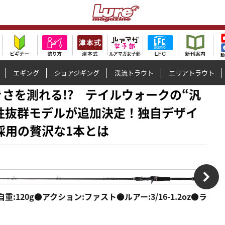
エギング
ショアジギング
渓流トラウト
エリアトラウト
の大きさを測れる!? テイルウォークの“汎
性抜群モデルが追加決定！独自デザイ
採用の贅沢な1本とは
●自重:120g●アクション:ファスト●ルアー:3/16-1.2oz●ラ