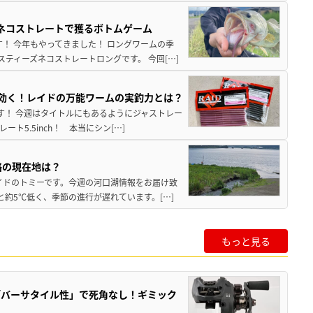
ズネコストレートで獲るボトムゲーム
！ 今年もやってきました！ ロングワームの季
ティーズネコストレートロングです。 今回[…]
hが効く！レイドの万能ワームの実釣力とは？
至です！ 今週はタイトルにもあるようにジャストレー
5.5inch！ 本当にシン[…]
略の現在地は？
イドのトミーです。今週の河口湖情報をお届け致
と約5℃低く、季節の進行が遅れています。[…]
もっと見る
「バーサタイル性」で死角なし！ギミック