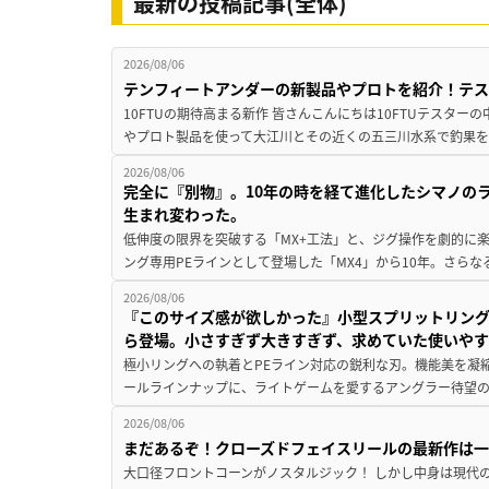
最新の投稿記事(全体)
2026/08/06
テンフィートアンダーの新製品やプロトを紹介！テ
10FTUの期待高まる新作 皆さんこんにちは10FTUテスターの
やプロト製品を使って大江川とその近くの五三川水系で釣果を
2026/08/06
完全に『別物』。10年の時を経て進化したシマノの
生まれ変わった。
低伸度の限界を突破する「MX+工法」と、ジグ操作を劇的に
ング専用PEラインとして登場した「MX4」から10年。さらなる
2026/08/06
『このサイズ感が欲しかった』小型スプリットリン
ら登場。小さすぎず大きすぎず、求めていた使いや
極小リングへの執着とPEライン対応の鋭利な刃。機能美を凝
ールラインナップに、ライトゲームを愛するアングラー待望の新作『
2026/08/06
まだあるぞ！クローズドフェイスリールの最新作は
大口径フロントコーンがノスタルジック！ しかし中身は現代