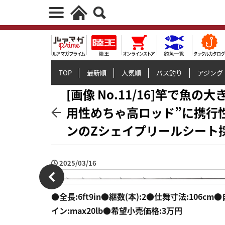
TOP
最新順
人気順
バス釣り
アジング
[画像 No.11/16]竿で魚
用性めちゃ高ロッド”に携行
ンのZシェイプリールシート
2025/03/16
●全長:6ft9in●継数(本):2●仕舞寸法:106cm
イン:max20lb●希望小売価格:3万円