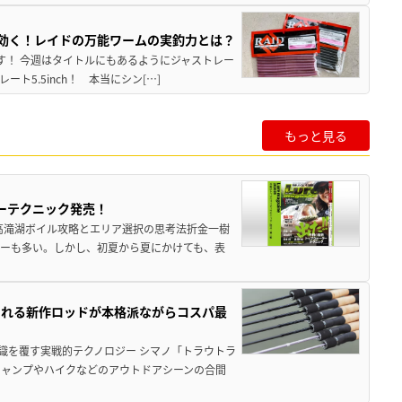
hが効く！レイドの万能ワームの実釣力とは？
至です！ 今週はタイトルにもあるようにジャストレー
5.5inch！ 本当にシン[…]
もっと見る
ーテクニック発売！
高滝湖ボイル攻略とエリア選択の思考法折金一樹
ーも多い。しかし、初夏から夏にかけても、表
される新作ロッドが本格派ながらコスパ最
識を覆す実戦的テクノロジー シマノ「トラウトラ
キャンプやハイクなどのアウトドアシーンの合間