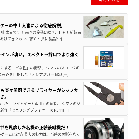
もっと見る
スターの中山太喜による徹底解説。
中山太喜です！ 前回の投稿に続き、10FTU新製品
あげてきたのでご紹介と共に製品[…]
ラインが凄い。スペクトラ採用でより強く
楽にする「バネ性」の衝撃。 シマノのスロージギ
高みを目指した『オシアジガー MX8[…]
グも楽々開閉できるプライヤーがシマノか
すさ。
縮した「ライトゲーム専用」の解答。 シマノのツ
ミニリングプライヤー [CT-544[…]
一世を風靡した名機の正統後継機だ！
のゲームに対応 最大の魅力は、当時の面影を強く