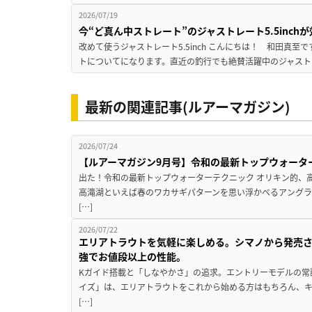
2026/07/19
今“ど真ん中ストレート”のジャストレート5.5inc
改めて使うジャストレート5.5inch こんにちは！ 和田真
トについてになります。直近の釣行でも絶賛活躍中のジャストレート
最新の関連記事(ルアーマガジン)
2026/07/24
【ルアーマガジン9月号】令和の最新トップウォータ
出た！令和の最新トップウォーターテクニック オリキン的、
高滝湖といえば春のワカサギパターンを思い浮かべるアングラ
[…]
2026/07/22
エリアトラウトを気軽に楽しめる。シマノから発売
強でお値段以上の性能。
Kガイド搭載と「しなやかさ」の追求。エントリーモデルの常
イズ」は、エリアトラウトをこれから始める方はもちろん、
[…]