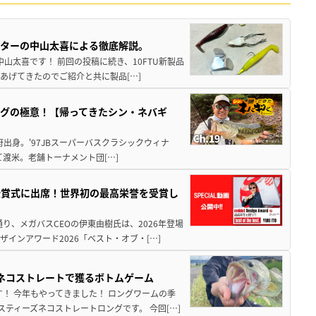
スターの中山太喜による徹底解説。
中山太喜です！ 前回の投稿に続き、10FTU新製品
あげてきたのでご紹介と共に製品[…]
グの極意！【帰ってきたシン・ネバギ
府出身。'97JBスーパーバスクラシックウィナ
経て渡米。老舗トーナメント団[…]
授賞式に出席！世界初の最高栄誉を受賞し
り、メガバスCEOの伊東由樹氏は、2026年登場
インアワード2026「ベスト・オブ・[…]
ズネコストレートで獲るボトムゲーム
！ 今年もやってきました！ ロングワームの季
ティーズネコストレートロングです。 今回[…]