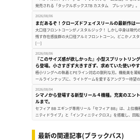
発売される「タックルボックスTB カスタム プレッソSP」。
2026/08/06
まだあるぞ！クローズドフェイスリールの最新作は
大口径フロントコーンがノスタルジック！ しかし中身は現代
残す存在感抜群の大口径アルミフロントコーン。どこかノスタ
[…]
2026/08/06
『このサイズ感が欲しかった』小型スプリットリン
ら登場。小さすぎず大きすぎず、求めていた使いや
極小リングへの執着とPEライン対応の鋭利な刃。機能美を凝
ールラインナップに、ライトゲームを愛するアングラー待望の新作『
2026/08/04
シマノから登場する新型リール４機種。充実のエン
ルまで。
セフィア BB エギング専用リール「セフィア BB」は、上
ニティドライブ」と「インフィニティクロス」を搭載し、回転
最新の関連記事(ブラックバス)