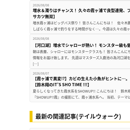
2026/08/08
増水＆濁りはチャンス！ 久々の霞ヶ浦で良型連発、
サカツ無双】
増水霞ヶ浦はビッグバス祭り！ 皆さんこんにちは！ 佐々木
しばらく霞ヶ浦で釣りをする時間がなく…。今週は久々の霞ヶ浦
2026/08/08
【河口湖】増水でシャローが熱い！ モンスター級も
朝は表層、シャローにはモンスタークラスも！ 皆さんこんに
情報をお届け致します。 先週はマスターズ入鹿池の為河口湖
[…]
2026/08/07
【霞ヶ浦で異変!?】カビの生えた小魚がヒントに…。
【鈴木翔のIT’S SHO TIME !!!】
夏らしくなってきた霞水系をSHOWUP!! こんにちは！ 鈴木翔です。
『SHOWUP!!霞』の撮影にて、霞ヶ浦水系へ。 当初、テーマ
最新の関連記事(テイルウォーク)