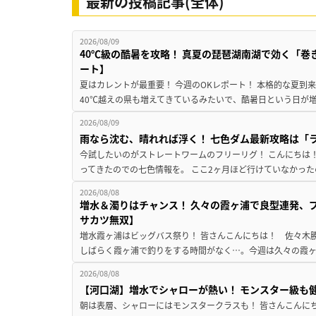
最新の投稿記事(全体)
2026/08/09
40℃級の酷暑を攻略！ 真夏の琵琶湖南湖で効く「巻
ート】
夏はカレントが最重要！ 今週のOKレポート！ 本格的な夏到
40℃越えの県も増えてきているみたいで、酷暑日という日が増
2026/08/09
雨なら沈む、晴れれば浮く！ 七色ダム最新攻略は「
今試したいのがストレートワームのフリーリグ！ こんにちは
ってきたのでの七色情報を。 ここ2ヶ月ほど行けていなかった
2026/08/08
増水＆濁りはチャンス！ 久々の霞ヶ浦で良型連発、
サカツ無双】
増水霞ヶ浦はビッグバス祭り！ 皆さんこんにちは！ 佐々木
しばらく霞ヶ浦で釣りをする時間がなく…。今週は久々の霞ヶ浦
2026/08/08
【河口湖】増水でシャローが熱い！ モンスター級も
朝は表層、シャローにはモンスタークラスも！ 皆さんこんに