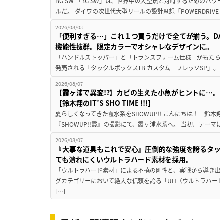
BG SW 「BG SW」は、世界中の大型魚と対峙するための
ルだ。 ダイワの次世代大型リールの設計思想「POWERDRIVE D
2026/08/03
「便利すぎる…」これ１つ買うだけで全てが揃う。D
機能性抜群。限定カラーでオシャレなデザインに。
「ハンドルストッパー」と「トランスフォーム仕様」がもたらす
発売される「タックルボックスTB カスタム プレッソSP」。
2026/08/07
【霞ヶ浦で異変!?】カビの生えた小魚がヒントに…。
【鈴木翔のIT’S SHO TIME !!!】
夏らしくなってきた霞水系をSHOWUP!! こんにちは！ 鈴木翔です。
『SHOWUP!!霞』の撮影にて、霞ヶ浦水系へ。 当初、テーマ
2026/08/07
『大事な道具もこれで安心』圧倒的な強度を誇るタ
ても潰れにくいウルトラハード素材を採用。
「ウルトラハード素材」による不撓の剛性と、実戦から導き出
グカテゴリーにおいて絶大な信頼を誇る「UH（ウルトラハー
[…]