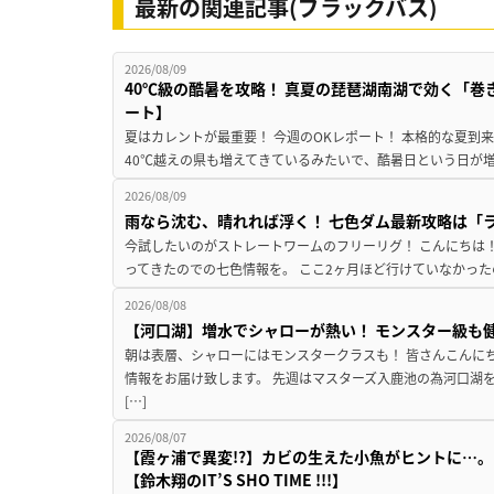
最新の関連記事(ブラックバス)
2026/08/09
40℃級の酷暑を攻略！ 真夏の琵琶湖南湖で効く「巻
ート】
夏はカレントが最重要！ 今週のOKレポート！ 本格的な夏到
40℃越えの県も増えてきているみたいで、酷暑日という日が増
2026/08/09
雨なら沈む、晴れれば浮く！ 七色ダム最新攻略は「
今試したいのがストレートワームのフリーリグ！ こんにちは
ってきたのでの七色情報を。 ここ2ヶ月ほど行けていなかった
2026/08/08
【河口湖】増水でシャローが熱い！ モンスター級も
朝は表層、シャローにはモンスタークラスも！ 皆さんこんに
情報をお届け致します。 先週はマスターズ入鹿池の為河口湖
[…]
2026/08/07
【霞ヶ浦で異変!?】カビの生えた小魚がヒントに…。
【鈴木翔のIT’S SHO TIME !!!】