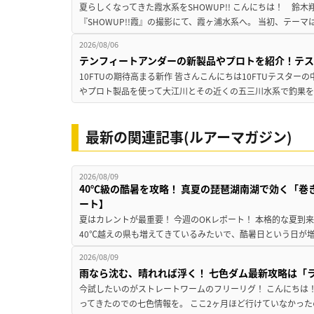
夏らしくなってきた霞水系をSHOWUP!! こんにちは！ 鈴木翔です。
『SHOWUP!!霞』の撮影にて、霞ヶ浦水系へ。 当初、テーマ
2026/08/06
テンフィートアンダーの新製品やプロトを紹介！テ
10FTUの期待高まる新作 皆さんこんにちは10FTUテスターの
やプロト製品を使って大江川とその近くの五三川水系で釣果を
最新の関連記事(ルアーマガジン)
2026/08/09
40℃級の酷暑を攻略！ 真夏の琵琶湖南湖で効く「巻
ート】
夏はカレントが最重要！ 今週のOKレポート！ 本格的な夏到
40℃越えの県も増えてきているみたいで、酷暑日という日が増
2026/08/09
雨なら沈む、晴れれば浮く！ 七色ダム最新攻略は「
今試したいのがストレートワームのフリーリグ！ こんにちは
ってきたのでの七色情報を。 ここ2ヶ月ほど行けていなかった