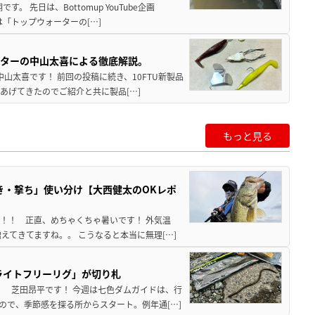
 先日は、Bottomup YouTube企画
は「トップウォーターの[…]
スターの中山太喜による徹底解説。
中山太喜です！ 前回の投稿に続き、10FTU新製品
あげてきたのでご紹介と共に製品[…]
もっと見る
き・撃ち」使い分け【大西健太のOKレポ
来！！ 正直、めちゃくちゃ暑いです！ 外気温
えてきてますね。。 こうなると本当に無理[…]
ライトフリーリグ」が切り札
！ 芝田昂平です！ 今週は七色ダムガイドは、行
ので、季節感を探る所からスタート。例年通[…]