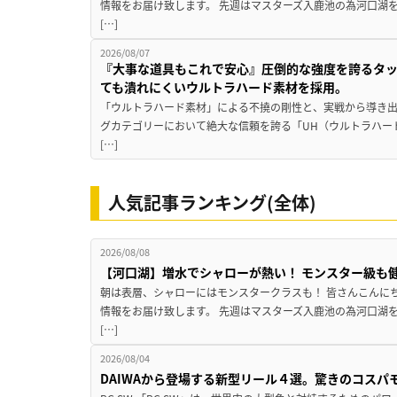
情報をお届け致します。 先週はマスターズ入鹿池の為河口湖
[…]
2026/08/07
『大事な道具もこれで安心』圧倒的な強度を誇るタ
ても潰れにくいウルトラハード素材を採用。
「ウルトラハード素材」による不撓の剛性と、実戦から導き出
グカテゴリーにおいて絶大な信頼を誇る「UH（ウルトラハー
[…]
人気記事ランキング(全体)
2026/08/08
【河口湖】増水でシャローが熱い！ モンスター級も
朝は表層、シャローにはモンスタークラスも！ 皆さんこんに
情報をお届け致します。 先週はマスターズ入鹿池の為河口湖
[…]
2026/08/04
DAIWAから登場する新型リール４選。驚きのコス