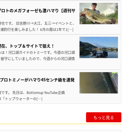
プロトのメガフォーゼも激ハマり【週刊サ
勝也です。 旧吉野川→大江、五三→イベントと、
釣行を楽しみました！ 6月の霞は1年で1[…]
健在、トップ＆サイトで狙え！
ちは！河口湖ガイドのトミーです。今週の河口湖
を留守にしていましたので、今週からの河口湖情
プロトミノーがハマり45センチ級を連発
 先日は、Bottomup YouTube企画
は「トップウォーターの[…]
もっと見る