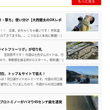
もっと見る
き・撃ち」使い分け【大西健太のOKレポ
来！！ 正直、めちゃくちゃ暑いです！ 外気温
えてきてますね。。 こうなると本当に無理[…]
ライトフリーリグ」が切り札
！ 芝田昂平です！ 今週は七色ダムガイドは、行
ので、季節感を探る所からスタート。例年通[…]
健在、トップ＆サイトで狙え！
ちは！河口湖ガイドのトミーです。今週の河口湖
を留守にしていましたので、今週からの河口湖情
プロトミノーがハマり45センチ級を連発