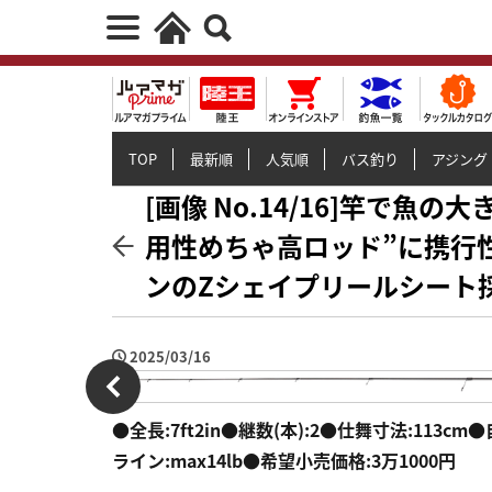
TOP
最新順
人気順
バス釣り
アジング
[画像 No.14/16]竿で魚
用性めちゃ高ロッド”に携行
ンのZシェイプリールシート
2025/03/16
●全長:7ft2in●継数(本):2●仕舞寸法:113cm
ライン:max14lb●希望小売価格:3万1000円