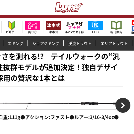
エギング
ショアジギング
渓流トラウト
エリアトラウト
の大きさを測れる!? テイルウォークの“汎
性抜群モデルが追加決定！独自デザイ
採用の贅沢な1本とは
●自重:111g●アクション:ファスト●ルアー:3/16-3/4oz●