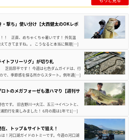
もっと見る
き・撃ち」使い分け【大西健太のOKレポ
来！！ 正直、めちゃくちゃ暑いです！ 外気温
えてきてますね。。 こうなると本当に無理[…]
ライトフリーリグ」が切り札
！ 芝田昂平です！ 今週は七色ダムガイドは、行
ので、季節感を探る所からスタート。例年通[…]
プロトのメガフォーゼも激ハマり【週刊サ
勝也です。 旧吉野川→大江、五三→イベントと、
釣行を楽しみました！ 6月の霞は1年で1[…]
健在、トップ＆サイトで狙え！
ちは！河口湖ガイドのトミーです。今週の河口湖