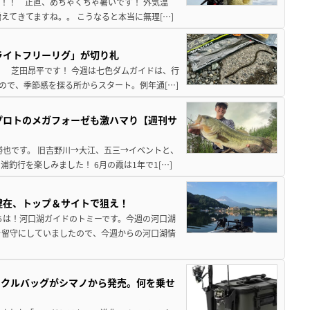
来！！ 正直、めちゃくちゃ暑いです！ 外気温
えてきてますね。。 こうなると本当に無理[…]
ライトフリーリグ」が切り札
！ 芝田昂平です！ 今週は七色ダムガイドは、行
ので、季節感を探る所からスタート。例年通[…]
プロトのメガフォーゼも激ハマり【週刊サ
勝也です。 旧吉野川→大江、五三→イベントと、
釣行を楽しみました！ 6月の霞は1年で1[…]
健在、トップ＆サイトで狙え！
ちは！河口湖ガイドのトミーです。今週の河口湖
を留守にしていましたので、今週からの河口湖情
ックルバッグがシマノから発売。何を乗せ