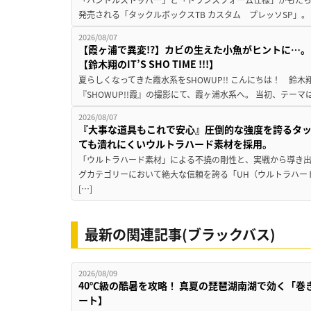
発売される「タックルボックスTB カスタム プレッソSP」。
2026/08/07
【霞ヶ浦で異変!?】カビの生えた小魚がヒントに…。
【鈴木翔のIT’S SHO TIME !!!】
夏らしくなってきた霞水系をSHOWUP!! こんにちは！ 鈴木翔です。
『SHOWUP!!霞』の撮影にて、霞ヶ浦水系へ。 当初、テーマ
2026/08/07
『大事な道具もこれで安心』圧倒的な強度を誇るタ
ても潰れにくいウルトラハード素材を採用。
「ウルトラハード素材」による不撓の剛性と、実戦から導き出
グカテゴリーにおいて絶大な信頼を誇る「UH（ウルトラハー
[…]
最新の関連記事(ブラックバス)
2026/08/09
40℃級の酷暑を攻略！ 真夏の琵琶湖南湖で効く「巻
ート】