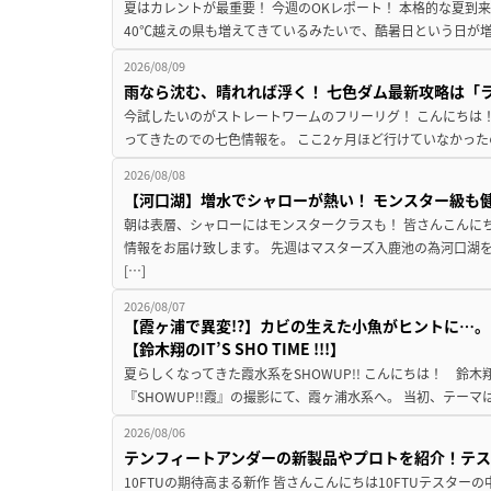
夏はカレントが最重要！ 今週のOKレポート！ 本格的な夏到
40℃越えの県も増えてきているみたいで、酷暑日という日が増
2026/08/09
雨なら沈む、晴れれば浮く！ 七色ダム最新攻略は「
今試したいのがストレートワームのフリーリグ！ こんにちは
ってきたのでの七色情報を。 ここ2ヶ月ほど行けていなかった
2026/08/08
【河口湖】増水でシャローが熱い！ モンスター級も
朝は表層、シャローにはモンスタークラスも！ 皆さんこんに
情報をお届け致します。 先週はマスターズ入鹿池の為河口湖
[…]
2026/08/07
【霞ヶ浦で異変!?】カビの生えた小魚がヒントに…。
【鈴木翔のIT’S SHO TIME !!!】
夏らしくなってきた霞水系をSHOWUP!! こんにちは！ 鈴木翔です。
『SHOWUP!!霞』の撮影にて、霞ヶ浦水系へ。 当初、テーマ
2026/08/06
テンフィートアンダーの新製品やプロトを紹介！テ
10FTUの期待高まる新作 皆さんこんにちは10FTUテスターの