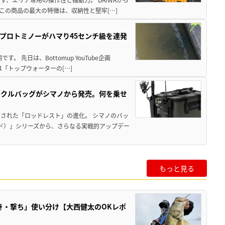
この商品の最大の特徴は、収納性と堅牢[…]
プロトミノーがハマり45センチ級を連発
 先日は、Bottomup YouTube企画
は「トップウォーターの[…]
ックルバッグがシマノから発売。何を乗せ
された「ロッドレスト」の進化。 シマノのバッ
ド）」シリーズから、さらなる実戦的アップデー
もっと見る
き・撃ち」使い分け【大西健太のOKレポ