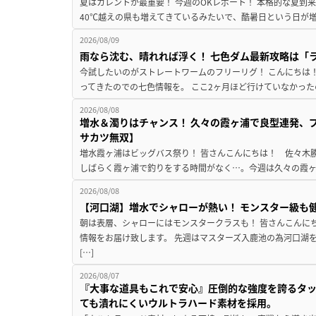
夏はカレントが最重要！ 今週のOKレポート！ 本格的な夏到
40℃越えの県も増えてきているみたいで、酷暑日という日が増
2026/08/09
雨なら沈む、晴れれば浮く！ 七色ダム最新攻略は「
今試したいのがストレートワームのフリーリグ！ こんにちは
ってきたのでの七色情報を。 ここ2ヶ月ほど行けていなかった
2026/08/08
増水＆濁りはチャンス！ 久々の霞ヶ浦で良型連発、
サカツ無双】
増水霞ヶ浦はビッグバス祭り！ 皆さんこんにちは！ 佐々木
しばらく霞ヶ浦で釣りをする時間がなく…。今週は久々の霞ヶ浦
2026/08/08
【河口湖】増水でシャローが熱い！ モンスター級も
朝は表層、シャローにはモンスタークラスも！ 皆さんこんに
情報をお届け致します。 先週はマスターズ入鹿池の為河口湖
[…]
2026/08/07
『大事な道具もこれで安心』圧倒的な強度を誇るタ
ても潰れにくいウルトラハード素材を採用。