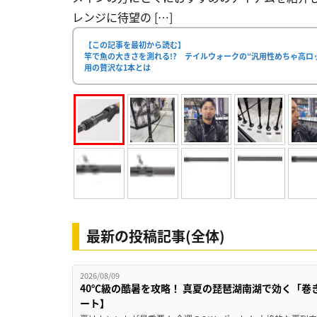
レンジに待望の […]
【この記事を最初から読む】
竿で魚の大きさを測れる!? テイルウォークの“汎用性めちゃ高
用の贅沢な1本とは
最新の投稿記事(全体)
2026/08/09
40℃級の酷暑を攻略！ 真夏の琵琶湖南湖で効く「巻
ート】