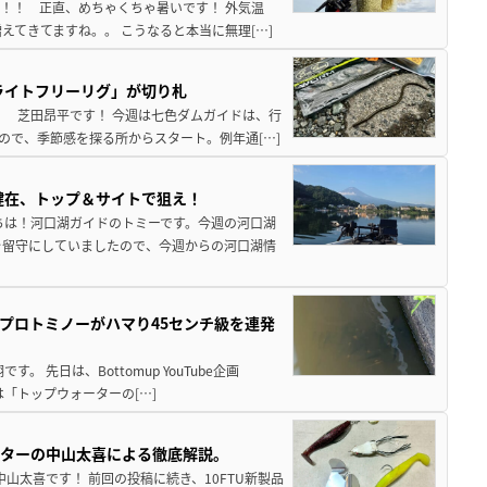
来！！ 正直、めちゃくちゃ暑いです！ 外気温
えてきてますね。。 こうなると本当に無理[…]
ライトフリーリグ」が切り札
！ 芝田昂平です！ 今週は七色ダムガイドは、行
ので、季節感を探る所からスタート。例年通[…]
健在、トップ＆サイトで狙え！
ちは！河口湖ガイドのトミーです。今週の河口湖
を留守にしていましたので、今週からの河口湖情
プロトミノーがハマり45センチ級を連発
 先日は、Bottomup YouTube企画
は「トップウォーターの[…]
スターの中山太喜による徹底解説。
中山太喜です！ 前回の投稿に続き、10FTU新製品