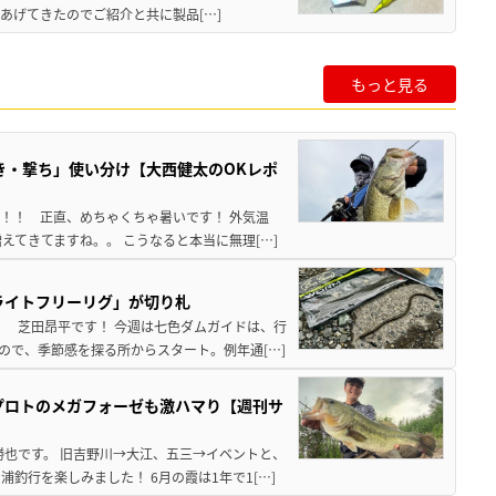
あげてきたのでご紹介と共に製品[…]
もっと見る
き・撃ち」使い分け【大西健太のOKレポ
来！！ 正直、めちゃくちゃ暑いです！ 外気温
えてきてますね。。 こうなると本当に無理[…]
ライトフリーリグ」が切り札
！ 芝田昂平です！ 今週は七色ダムガイドは、行
ので、季節感を探る所からスタート。例年通[…]
プロトのメガフォーゼも激ハマり【週刊サ
勝也です。 旧吉野川→大江、五三→イベントと、
釣行を楽しみました！ 6月の霞は1年で1[…]