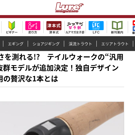
エギング
ショアジギング
渓流トラウト
エリアトラウト
大きさを測れる!? テイルウォークの“汎用
抜群モデルが追加決定！独自デザイン
用の贅沢な1本とは