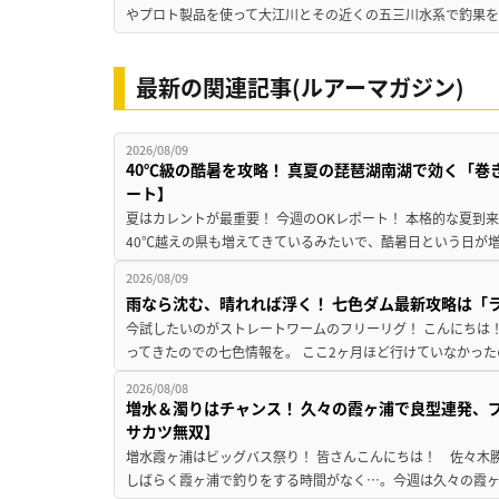
やプロト製品を使って大江川とその近くの五三川水系で釣果を
最新の関連記事(ルアーマガジン)
2026/08/09
40℃級の酷暑を攻略！ 真夏の琵琶湖南湖で効く「巻
ート】
夏はカレントが最重要！ 今週のOKレポート！ 本格的な夏到
40℃越えの県も増えてきているみたいで、酷暑日という日が増
2026/08/09
雨なら沈む、晴れれば浮く！ 七色ダム最新攻略は「
今試したいのがストレートワームのフリーリグ！ こんにちは
ってきたのでの七色情報を。 ここ2ヶ月ほど行けていなかった
2026/08/08
増水＆濁りはチャンス！ 久々の霞ヶ浦で良型連発、
サカツ無双】
増水霞ヶ浦はビッグバス祭り！ 皆さんこんにちは！ 佐々木
しばらく霞ヶ浦で釣りをする時間がなく…。今週は久々の霞ヶ浦