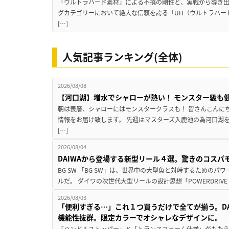
「ウルトラハード素材」による不撓の剛性と、実戦から導き出
グカテゴリーにおいて絶大な信頼を誇る「UH（ウルトラハー
[…]
人気記事ランキング(全体)
2026/08/08
【河口湖】増水でシャローが熱い！ モンスター級も
朝は表層、シャローにはモンスタークラスも！ 皆さんこんに
情報をお届け致します。 先週はマスターズ入鹿池の為河口湖
[…]
2026/08/04
DAIWAから登場する新型リール４選。驚きのコス
BG SW 「BG SW」は、世界中の大型魚と対峙するための
ルだ。 ダイワの次世代大型リールの設計思想「POWERDRIVE D
2026/08/03
「便利すぎる…」これ１つ買うだけで全てが揃う。D
機能性抜群。限定カラーでオシャレなデザインに。
「ハンドルストッパー」と「トランスフォーム仕様」がもたらす