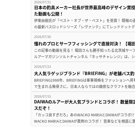
2026/07/31
日本の釣具メーカー社長が世界最高峰のデザイン賞
た動画も公開！
伊東由樹氏が「ベスト・オブ・ザ・ベスト」を受賞！ 既報の通
の最新バスロッドシリーズ「レヴァンテ」にてレッドドットデザ
2026/07/30
憧れのプロとサーフフィッシングで直接対決！ 【堀田光
この記事の動画を見る！ 堀田さんも勝手知ったる北茨城サーフで
ルアーマガジンソルトチャンネル『ネッサチャレンジ』は、シマ
2026/07/23
大人気ラゲッジブランド『BRIEFING』が老舗バス
BRIEFING1998年、BRIEFINGは軍事規格をファッシ
で生まれる無骨さに、日本人ならではの緻密なクラフトを融合
2026/07/15
DAIWAのルアーが大人気ブランドとコラボ！ 数量
スだぞ！
「カッコ良すぎだろ」あのWACKO MARIAとDAIWAがコラボ
WACKO MARIAとDAIWAが異例のコラボ！ 音楽などを根底に