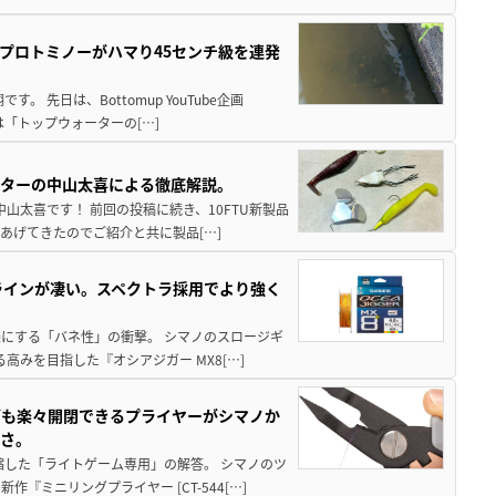
プロトミノーがハマり45センチ級を連発
 先日は、Bottomup YouTube企画
は「トップウォーターの[…]
スターの中山太喜による徹底解説。
中山太喜です！ 前回の投稿に続き、10FTU新製品
あげてきたのでご紹介と共に製品[…]
ラインが凄い。スペクトラ採用でより強く
楽にする「バネ性」の衝撃。 シマノのスロージギ
高みを目指した『オシアジガー MX8[…]
グも楽々開閉できるプライヤーがシマノか
すさ。
縮した「ライトゲーム専用」の解答。 シマノのツ
ミニリングプライヤー [CT-544[…]