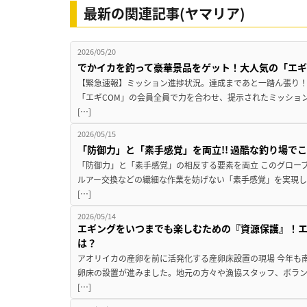
最新の関連記事(ヤマリア)
2026/05/20
でかイカを釣って豪華景品をゲット！大人気の「エギ
【緊急速報】ミッション進捗状況。達成まであと一踏ん張り！
「エギCOM」の会員全員で力を合わせ、提示されたミッショ
[…]
2026/05/15
「防御力」と「素手感覚」を両立!! 過酷な釣り場でこ
「防御力」と「素手感覚」の相反する要素を両立 このグロー
ルアー交換などの繊細な作業を妨げない「素手感覚」を実現し
[…]
2026/05/14
エギングをいつまでも楽しむための『資源保護』！
は？
アオリイカの産卵を前に活発化する産卵床設置の現場 今年も
卵床の設置が進みました。地元の方々や漁協スタッフ、ボラン
[…]