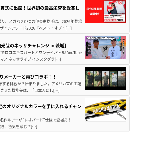
授賞式に出席！世界初の最高栄誉を受賞し
り、メガバスCEOの伊東由樹氏は、2026年登場
インアワード2026「ベスト・オブ・[…]
哉のネッサチャレンジ in 茨城】
ロコエキスパートとワンデイバトル! YouTube
ノ ネッサライブ インスタグラ[…]
釣りメーカーと再びコラボ！！
ョンへ昇華する挑戦から始まりました。アメリカ軍の工場
させた機能美は、「日本人にし[…]
限定のオリジナルカラーを手に入れるチャン
!? 名作ルアーが“レオパード”仕様で登場だ！
置き、色気を感じさ[…]