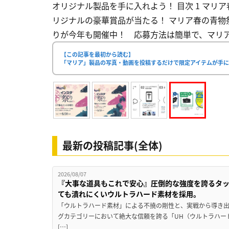
オリジナル製品を手に入れよう！ 目次 1 マリア春の
リジナルの豪華賞品が当たる！ マリア春の青物祭り2
りが今年も開催中！ 応募方法は簡単で、マリア公式 I
【この記事を最初から読む】
「マリア」製品の写真・動画を投稿するだけで限定アイテムが手
最新の投稿記事(全体)
2026/08/07
『大事な道具もこれで安心』圧倒的な強度を誇るタ
ても潰れにくいウルトラハード素材を採用。
「ウルトラハード素材」による不撓の剛性と、実戦から導き出
グカテゴリーにおいて絶大な信頼を誇る「UH（ウルトラハー
[…]