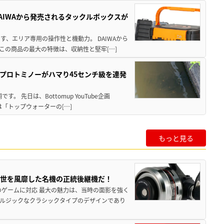
AIWAから発売されるタックルボックスが
、エリア専用の操作性と機動力。 DAIWAから
この商品の最大の特徴は、収納性と堅牢[…]
プロトミノーがハマり45センチ級を連発
 先日は、Bottomup YouTube企画
は「トップウォーターの[…]
もっと見る
一世を風靡した名機の正統後継機だ！
のゲームに対応 最大の魅力は、当時の面影を強く
ルジックなクラシックタイプのデザインであり