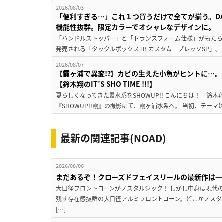
2026/08/03
「便利すぎる…」これ１つ買うだけで全てが揃う。D
機能性抜群。限定カラーでオシャレなデザインに。
「ハンドルストッパー」と「トランスフォーム仕様」がもたらす
発売される「タックルボックスTB カスタム プレッソSP」。
2026/08/07
【霞ヶ浦で異変!?】カビの生えた小魚がヒントに…。
【鈴木翔のIT’S SHO TIME !!!】
夏らしくなってきた霞水系をSHOWUP!! こんにちは！ 鈴木翔です。
『SHOWUP!!霞』の撮影にて、霞ヶ浦水系へ。 当初、テーマ
最新の関連記事(NOAD)
2026/08/06
まだあるぞ！クローズドフェイスリールの最新作は
大口径フロントコーンがノスタルジック！ しかし中身は現代
残す存在感抜群の大口径アルミフロントコーン。どこかノスタ
[…]