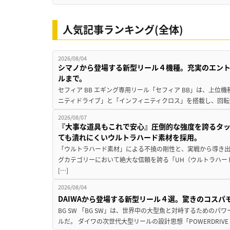
人気記事ランキング(全体)
2026/08/04
シマノから登場する新型リール４機種。充実のエン
ルまで。
セフィア BB エギング専用リール「セフィア BB」は、上
ニティドライブ」と「インフィニティクロス」を搭載し、回転
2026/08/07
『大事な道具もこれで安心』圧倒的な強度を誇るタ
ても潰れにくいウルトラハード素材を採用。
「ウルトラハード素材」による不撓の剛性と、実戦から導き出
グカテゴリーにおいて絶大な信頼を誇る「UH（ウルトラハー
[…]
2026/08/04
DAIWAから登場する新型リール４選。驚きのコス
BG SW 「BG SW」は、世界中の大型魚と対峙するための
ルだ。 ダイワの次世代大型リールの設計思想「POWERDRIVE D