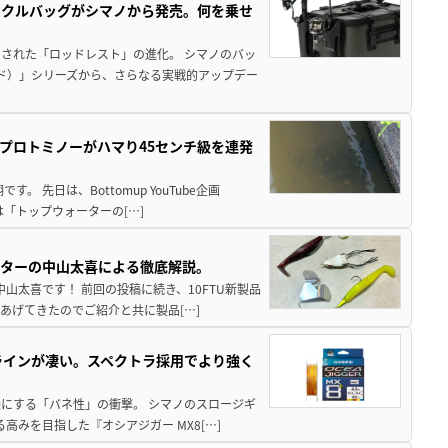
ックルバッグがシマノから発売。何を乗せ
された「ロッドレスト」の進化。 シマノのバッ
ド）」シリーズから、さらなる実戦的アップデー
プロトミノーがハマり45センチ級を連発
 先日は、Bottomup YouTube企画
は「トップウォーターの[…]
スターの中山太喜による徹底解説。
中山太喜です！ 前回の投稿に続き、10FTU新製品
あげてきたのでご紹介と共に製品[…]
ラインが凄い。スペクトラ採用でより強く
楽にする「バネ性」の衝撃。 シマノのスロージギ
高みを目指した『オシアジガー MX8[…]