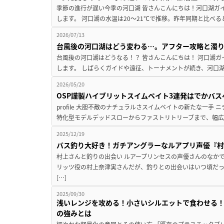
季節の進行が遅い今季の河口湖 皆さんこんにちは！河口湖ガ
します。 河口湖の水温は20～21℃で推移。昨年同期と比べる
2026/07/13
台風後の河口湖はどう変わる…。アフター攻略と濁
台風後の河口湖はどうなる！？ 皆さんこんにちは！ 河口湖
します。 しばらくガイドや遠征、トーナメントが続き、河口湖
2026/05/20
OSP謹製ハイブリットスイムベイト3連発はでかバス
profile 大胆不敵のナチュラルさスイムベイトの新たな一手 
特化型モデルデッドスローからファストリトリーブまで、幅広
2025/12/19
バス釣り大好き！ガチアングラーなルアプリ声優『
村上さんと釣りの出会い ルアープリンセスの声優さんのなか
リッツ役の村上奈津実さんだが、釣りとの出会いはいつ頃だっ
[…]
2025/09/30
浅いレンジを攻める！小さいシルエットで食わせる
の強みとは