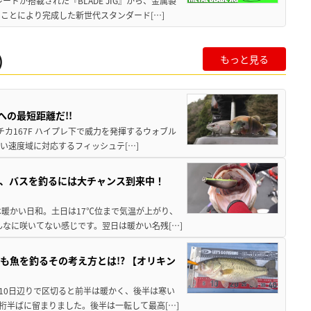
ドが搭載された『BLADE JIG』から、金属製
ことにより完成した新世代スタンダード[…]
)
もっと見る
への最短距離だ!!
ニチカ167F ハイプレ下で威力を発揮するウォブル
い速度域に対応するフィッシュテ[…]
、バスを釣るには大チャンス到来中！
は暖かい日和。土日は17℃位まで気温が上がり、
なに咲いてない感じです。翌日は暖かい名残[…]
魚を釣るその考え方とは!? 【オリキン
10日辺りで区切ると前半は暖かく、後半は寒い
桁半ばに留まりました。後半は一転して最高[…]