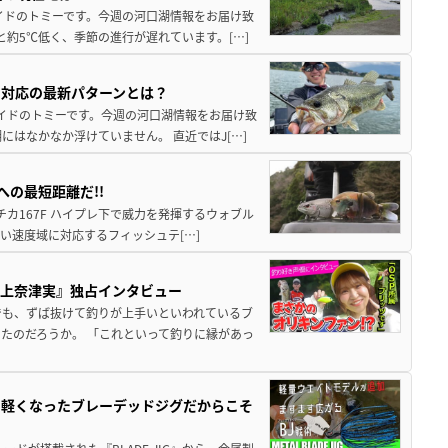
イドのトミーです。今週の河口湖情報をお届け致
と約5℃低く、季節の進行が遅れています。[…]
り対応の最新パターンとは？
ガイドのトミーです。今週の河口湖情報をお届け致
にはなかなか浮けていません。 直近ではJ[…]
への最短距離だ!!
ニチカ167F ハイプレ下で威力を発揮するウォブル
い速度域に対応するフィッシュテ[…]
村上奈津実』独占インタビュー
でも、ずば抜けて釣りが上手いといわれているブ
たのだろうか。 「これといって釣りに縁があっ
！軽くなったブレーデッドジグだからこそ