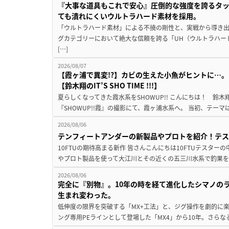
『大事な道具もこれで安心』圧倒的な強度を誇るタ
ても潰れにくいウルトラハード素材を採用。
「ウルトラハード素材」による不撓の剛性と、実戦から導き出
グカテゴリーにおいて絶大な信頼を誇る「UH（ウルトラハー
[…]
2026/08/07
【霞ヶ浦で異変!?】カビの生えた小魚がヒントに…。
【鈴木翔のIT’S SHO TIME !!!】
夏らしくなってきた霞水系をSHOWUP!! こんにちは！ 鈴木翔です。
『SHOWUP!!霞』の撮影にて、霞ヶ浦水系へ。 当初、テーマ
2026/08/06
テンフィートアンダーの新製品やプロトを紹介！テ
10FTUの期待高まる新作 皆さんこんにちは10FTUテスターの
やプロト製品を使って大江川とその近くの五三川水系で釣果を
2026/08/06
完全に『別物』。10年の時を経て進化したシマノの
生まれ変わった。
低伸度の限界を突破する「MX+工法」と、ジグ操作を劇的に
ング専用PEラインとして登場した「MX4」から10年。さらなる