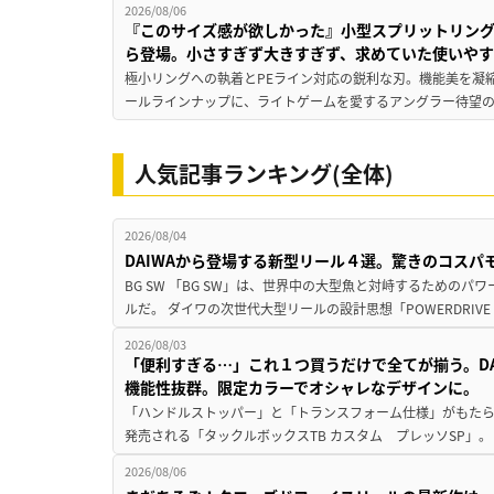
2026/08/06
『このサイズ感が欲しかった』小型スプリットリン
ら登場。小さすぎず大きすぎず、求めていた使いや
極小リングへの執着とPEライン対応の鋭利な刃。機能美を凝
ールラインナップに、ライトゲームを愛するアングラー待望の新作『
人気記事ランキング(全体)
2026/08/04
DAIWAから登場する新型リール４選。驚きのコス
BG SW 「BG SW」は、世界中の大型魚と対峙するための
ルだ。 ダイワの次世代大型リールの設計思想「POWERDRIVE D
2026/08/03
「便利すぎる…」これ１つ買うだけで全てが揃う。D
機能性抜群。限定カラーでオシャレなデザインに。
「ハンドルストッパー」と「トランスフォーム仕様」がもたらす
発売される「タックルボックスTB カスタム プレッソSP」。
2026/08/06