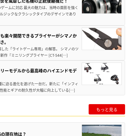
一世を風靡した名機の正統後継機だ！
のゲームに対応 最大の魅力は、当時の面影を強く
ルジックなクラシックタイプのデザインであり
グも楽々開閉できるプライヤーがシマノか
すさ。
縮した「ライトゲーム専用」の解答。 シマノのツ
ミニリングプライヤー [CT-544[…]
トリーモデルから最高峰のハイエンドモデ
位機種に迫る進化を遂げた一台だ。新たに「インフィ
性能とギアの耐久性が大幅に向上している[…]
もっと見る
略の現在地は？