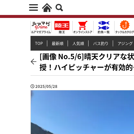
TOP
最新順
人気順
バス釣り
アジング
[画像 No.5/6]晴天クリ
授！ハイピッチャーが有効的
2025/05/28