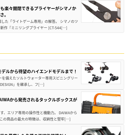
グも楽々開閉できるプライヤーがシマノか
すさ。
縮した「ライトゲーム専用」の解答。 シマノのツ
ミニリングプライヤー [CT-544[…]
パモデルから待望のハイエンドモデルまで！
パワーを備えたソルトウォーター専用スピニングリー
ESIGN」を継承し、フ[…]
AIWAから発売されるタックルボックスが
、エリア専用の操作性と機動力。 DAIWAから
この商品の最大の特徴は、収納性と堅牢[…]