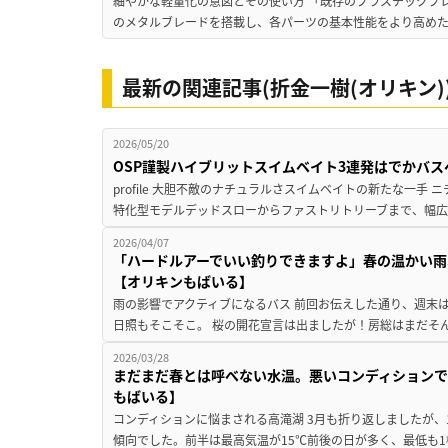
細やかな軽量化の意図とその使い方 「既存のプラスチックブレー
のメタルブレードを搭載し、各パーツの基本性能をより高めた
最新の関連記事(折金一樹(オリキン)
2026/05/20
OSP謹製ハイブリットスイムベイト3連発はでかバス
profile 大胆不敵のナチュラルさスイムベイトの新たな一手 
特化型モデルデッドスローからファストリトリーブまで、幅広
2026/04/07
「ハードルアーでいい釣りできますよ」春の温かい雨
【オリキンもばいる】
雨の影響でアクティブになるバス 前回お伝えした通り、週末
日照もそこそこ。 桜の開花宣言は出ましたが！房総はまだそん
2026/03/28
まだまだ春とは呼べない水温。悪いコンディションでも
もばいる】
コンディションに悩まされる高滝湖 3月も折り返しましたが、
傾向でした。前半は最高気温が15℃前後の日が多く、最低も1