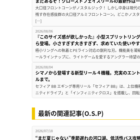
まだあるぞ！クローズドフェイスリールの最新作は
大口径フロントコーンがノスタルジック！ しかし中身は現代
残す存在感抜群の大口径アルミフロントコーン。どこかノスタ
[…]
2026/08/06
『このサイズ感が欲しかった』小型スプリットリン
ら登場。小さすぎず大きすぎず、求めていた使いや
極小リングへの執着とPEライン対応の鋭利な刃。機能美を凝
ールラインナップに、ライトゲームを愛するアングラー待望の新作『
2026/08/04
シマノから登場する新型リール４機種。充実のエン
ルまで。
セフィア BB エギング専用リール「セフィア BB」は、上
ニティドライブ」と「インフィニティクロス」を搭載し、回転
最新の関連記事(O.S.P)
2026/07/18
“まだ夏じゃない”季節遅れの河口湖、低活性バス攻