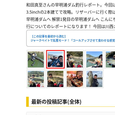
和田真至さんの早明浦ダム釣行レポート。今回は
3.5inchの2本建てで攻略。リザーバーに行く際
早明浦ダムへ 解禁1発目の早明浦ダムへ こんに
行についてのレポートになります！ 今回は川西さ
【この記事を最初から読む】
ジャークベイトで乱獲モード！「コールアップさせて食わせる感
最新の投稿記事(全体)