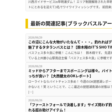
川西ガイドサービスin早明浦ダム！ エリア制限解除された早
トにとおるを迎えて3名でワイワイフィッシングです。 前回来
最新の関連記事(ブラックバスルアー
2026/06/29
この沼にこんな大物がいたなんて・・・。釣れればデ
魅了するタタランバスとは？【鈴木翔のIT’S SHO TIME
バスフェス多々良に参戦！ こんにちは！ 鈴木翔です。 先週
ている上州屋小山駅南店主催「バスフェス多々良」に参戦です！
2026/06/28
ミッドからアフターまでスポーニングは様々。バイ
っちが良い？【大西健太のOKレポート】
ローライトならバイトチャンス多め！ 今週のOK琵琶湖レポー
かないと！笑 ということで、ここ最近の琵琶湖南湖の状態は
[…]
2026/06/26
「ファーストフォールで決着します」サイズ問わず釣
れる超お助けアイテム！