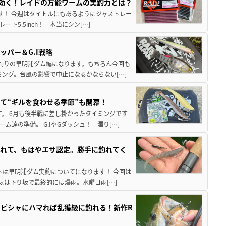
hが効く！レイドの万能ワームの実釣力とは？
至です！ 今週はタイトルにもあるようにジャストレー
5.5inch！ 本当にシン[…]
パー＆G.I戦略
激濁りの早明浦ダム編になります。もちろん今回も
ミング。台風の影響で中止になるかならない[…]
て“ギルを食わせる季節”も開幕！
。 6月も後半戦に差し掛かったタイミングです
達の準備。 G.IやGダッシュ！ 濁り[…]
れて、もはやエサ認定。勝手に釣れてく
ートは早明浦ダム実釣についてになります！ 今回は
気は下り坂で最終的には爆雨。水曜日雨[…]
ピシャにハマれば乱獲級に釣れる！新作R