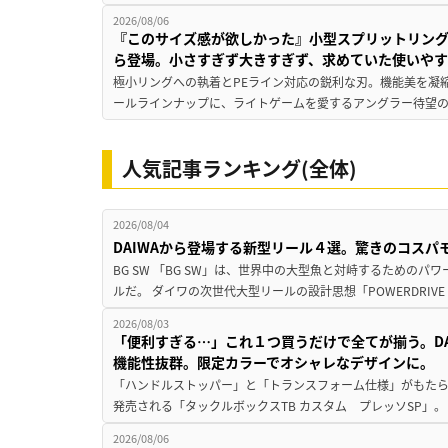
2026/08/06
『このサイズ感が欲しかった』小型スプリットリン
ら登場。小さすぎず大きすぎず、求めていた使いや
極小リングへの執着とPEライン対応の鋭利な刃。機能美を凝
ールラインナップに、ライトゲームを愛するアングラー待望の新作『
人気記事ランキング(全体)
2026/08/04
DAIWAから登場する新型リール４選。驚きのコス
BG SW 「BG SW」は、世界中の大型魚と対峙するための
ルだ。 ダイワの次世代大型リールの設計思想「POWERDRIVE D
2026/08/03
「便利すぎる…」これ１つ買うだけで全てが揃う。D
機能性抜群。限定カラーでオシャレなデザインに。
「ハンドルストッパー」と「トランスフォーム仕様」がもたらす
発売される「タックルボックスTB カスタム プレッソSP」。
2026/08/06