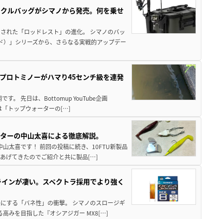
ックルバッグがシマノから発売。何を乗せ
された「ロッドレスト」の進化。 シマノのバッ
ド）」シリーズから、さらなる実戦的アップデー
プロトミノーがハマり45センチ級を連発
 先日は、Bottomup YouTube企画
は「トップウォーターの[…]
スターの中山太喜による徹底解説。
中山太喜です！ 前回の投稿に続き、10FTU新製品
あげてきたのでご紹介と共に製品[…]
ラインが凄い。スペクトラ採用でより強く
楽にする「バネ性」の衝撃。 シマノのスロージギ
高みを目指した『オシアジガー MX8[…]