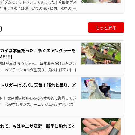
明浦ダムにチャレンジしてきました！今回はゲス
た時より水位は爆上がりの満水傾向。水中の[…]
)
もっと見る
カイは本当だった！多くのアングラーを
 !!!】
末は群馬県 多々良沼へ。 毎年お声がけいただい
 ベジテーションが生茂り、釣れればデカ[…]
トトリガーはズバリ天気！晴れと曇り、ど
ト！ 琵琶湖情報もそろそろ本格的に復帰してい
？ 今現在はまだスポーニング真っ只中なバス
れて、もはやエサ認定。勝手に釣れてく