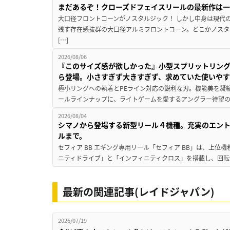
まだあるぞ！クローズドフェイスリールの最新作は
大口径フロントコーンがノスタルジック！ しかし中身は現代
残す存在感抜群の大口径アルミフロントコーン。どこかノスタ
[…]
2026/08/06
『このサイズ感が欲しかった』小型スプリットリン
ら登場。小さすぎず大きすぎず、求めていた使いや
極小リングへの執着とPEライン対応の鋭利な刃。機能美を凝
ールラインナップに、ライトゲームを愛するアングラー待望の新作『
2026/08/04
シマノから登場する新型リール４機種。充実のエン
ルまで。
セフィア BB エギング専用リール「セフィア BB」は、上
ニティドライブ」と「インフィニティクロス」を搭載し、回転
最新の関連記事(レイドジャパン)
2026/07/19