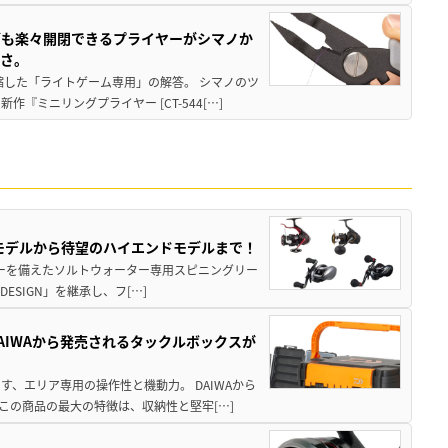
グも楽々開閉できるプライヤーがシマノか
すさ。
縮した「ライトゲーム専用」の解答。 シマノのツ
ミニリングプライヤー [CT-544[…]
パモデルから待望のハイエンドモデルまで！
パワーを備えたソルトウォーター専用スピニングリー
ESIGN」を継承し、フ[…]
AIWAから発売されるタックルボックスが
、エリア専用の操作性と機動力。 DAIWAから
この商品の最大の特徴は、収納性と堅牢[…]