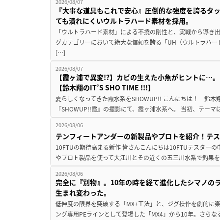
2026/08/07
『大事な道具もこれで安心』圧倒的な強度を誇るタ
ても潰れにくいウルトラハード素材を採用。
「ウルトラハード素材」による不撓の剛性と、実戦から導き出
グカテゴリーにおいて絶大な信頼を誇る「UH（ウルトラハー
[…]
2026/08/07
【霞ヶ浦で異変!?】カビの生えた小魚がヒントに…。
【鈴木翔のIT’S SHO TIME !!!】
夏らしくなってきた霞水系をSHOWUP!! こんにちは！ 鈴木翔です。
『SHOWUP!!霞』の撮影にて、霞ヶ浦水系へ。 当初、テーマ
2026/08/06
テンフィートアンダーの新製品やプロトを紹介！テ
10FTUの期待高まる新作 皆さんこんにちは10FTUテスターの
やプロト製品を使って大江川とその近くの五三川水系で釣果を
2026/08/06
完全に『別物』。10年の時を経て進化したシマノの
生まれ変わった。
低伸度の限界を突破する「MX+工法」と、ジグ操作を劇的に
ング専用PEラインとして登場した「MX4」から10年。さらなる