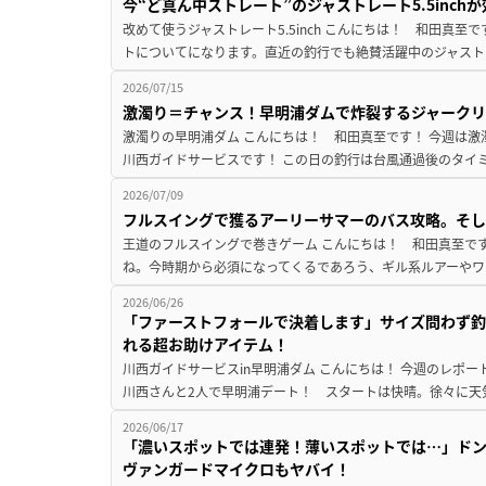
今“ど真ん中ストレート”のジャストレート5.5inc
改めて使うジャストレート5.5inch こんにちは！ 和田真
トについてになります。直近の釣行でも絶賛活躍中のジャストレート
2026/07/15
激濁り＝チャンス！早明浦ダムで炸裂するジャークリッ
激濁りの早明浦ダム こんにちは！ 和田真至です！ 今週は
川西ガイドサービスです！ ⁡この日の釣行は台風通過後のタイ
2026/07/09
フルスイングで獲るアーリーサマーのバス攻略。そし
王道のフルスイングで巻きゲーム こんにちは！ 和田真至です
ね。今時期から必須になってくるであろう、ギル系ルアーやワーム
2026/06/26
「ファーストフォールで決着します」サイズ問わず釣
れる超お助けアイテム！
川西ガイドサービスin早明浦ダム ⁡こんにちは！ 今週のレポ
川西さんと2人で早明浦デート！ スタートは快晴。徐々に天
2026/06/17
「濃いスポットでは連発！薄いスポットでは…」ドン
ヴァンガードマイクロもヤバイ！