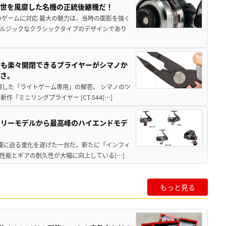
一世を風靡した名機の正統後継機だ！
のゲームに対応 最大の魅力は、当時の面影を強く
ルジックなクラシックタイプのデザインであり
グも楽々開閉できるプライヤーがシマノか
すさ。
縮した「ライトゲーム専用」の解答。 シマノのツ
ミニリングプライヤー [CT-544[…]
トリーモデルから最高峰のハイエンドモデ
位機種に迫る進化を遂げた一台だ。新たに「インフィ
性能とギアの耐久性が大幅に向上している[…]
もっと見る