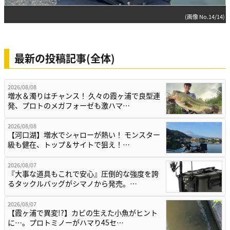
(画像 No.14/14)
最新の投稿記事(全体)
2026/08/08
増水＆濁りはチャンス！ 久々の霞ヶ浦で良型連
発、プロトのメガフォーゼも激ハマ…
2026/08/08
【河口湖】増水でシャローが熱い！ モンスター
級も健在、トップ＆サイトで狙え！…
2026/08/07
『大事な道具もこれで安心』圧倒的な強度を誇
るタックルバッグがシマノから発売。…
2026/08/07
【霞ヶ浦で異変!?】カビの生えた小魚がヒント
に…。プロトミノーがハマり45セ…