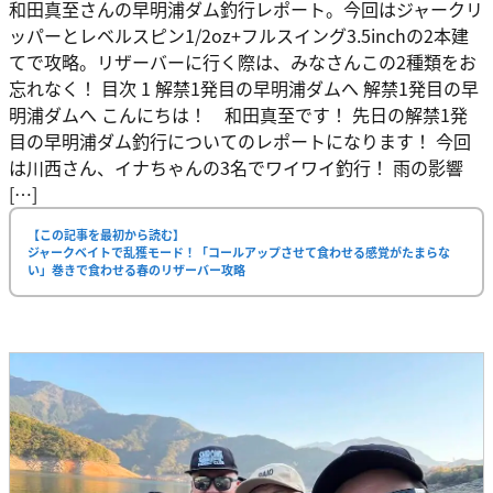
和田真至さんの早明浦ダム釣行レポート。今回はジャークリ
ッパーとレベルスピン1/2oz+フルスイング3.5inchの2本建
てで攻略。リザーバーに行く際は、みなさんこの2種類をお
忘れなく！ 目次 1 解禁1発目の早明浦ダムへ 解禁1発目の早
明浦ダムへ こんにちは！ 和田真至です！ 先日の解禁1発
目の早明浦ダム釣行についてのレポートになります！ 今回
は川西さん、イナちゃんの3名でワイワイ釣行！ 雨の影響
[…]
【この記事を最初から読む】
ジャークベイトで乱獲モード！「コールアップさせて食わせる感覚がたまらな
い」巻きで食わせる春のリザーバー攻略