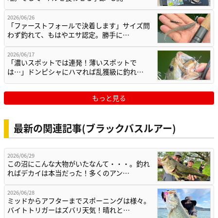
2026/06/26
「ファーストフォールで決着します」サイズ問
わず釣れて、もはやエサ認定。勝手に…
2026/06/17
「濃いスポットでは連発！薄いスポットで
は…」ドンピシャにハマれば乱獲級に釣れ…
もっと見る
最新の関連記事(ブラックバスルアー)
2026/06/29
この沼にこんな大物がいたなんて・・・。釣れ
ればデカイは本当だった！多くのアン…
2026/06/28
ミッドからアフターまでスポーニングは様々。
バイトトリガーはズバリ天気！晴れと…