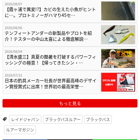
2026/08/07
【霞ヶ浦で異変!?】カビの生えた小魚がヒント
に…。プロトミノーがハマり45セ…
2026/08/06
テンフィートアンダーの新製品やプロトを紹
介！テスターの中山太喜による徹底解説…
2026/08/04
【清水盛三】真夏の酷暑を打破するパワーフィ
ッシングの極意！【帰ってきたシン・…
2026/07/31
日本の釣具メーカー社長が世界最高峰のデザイ
ン賞授賞式に出席！世界初の最高栄誉…
もっと見る
レイドジャパン
ブラックバスルアー
ブラックバス
ルアーマガジン