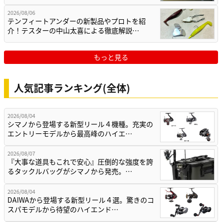
2026/08/06
テンフィートアンダーの新製品やプロトを紹
介！テスターの中山太喜による徹底解説…
もっと見る
人気記事ランキング(全体)
2026/08/04
シマノから登場する新型リール４機種。充実の
エントリーモデルから最高峰のハイエ…
2026/08/07
『大事な道具もこれで安心』圧倒的な強度を誇
るタックルバッグがシマノから発売。…
2026/08/04
DAIWAから登場する新型リール４選。驚きのコ
スパモデルから待望のハイエンド…