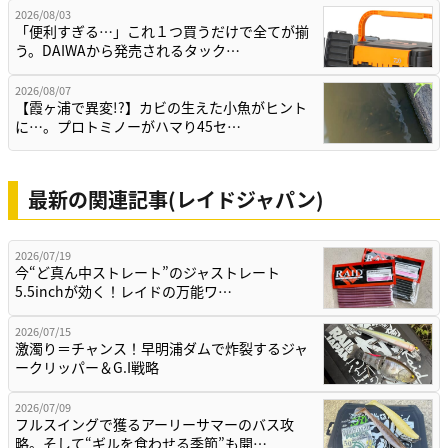
2026/08/03
「便利すぎる…」これ１つ買うだけで全てが揃
う。DAIWAから発売されるタック…
2026/08/07
【霞ヶ浦で異変!?】カビの生えた小魚がヒント
に…。プロトミノーがハマり45セ…
最新の関連記事(レイドジャパン)
2026/07/19
今“ど真ん中ストレート”のジャストレート
5.5inchが効く！レイドの万能ワ…
2026/07/15
激濁り＝チャンス！早明浦ダムで炸裂するジャ
ークリッパー＆G.I戦略
2026/07/09
フルスイングで獲るアーリーサマーのバス攻
略。そして“ギルを食わせる季節”も開…