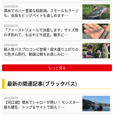
2026/06/26
満水でカバー豊富な桧原湖。スモールもラージ
も、虫系もビッグベイトも楽しめます…
2026/06/26
「ファーストフォールで決着します」サイズ問
わず釣れて、もはやエサ認定。勝手に…
2026/06/25
超人気バスプロコンビ登場！超大盛り上がりの
七色ダム釣行。動画公開もお楽しみに…
もっと見る
最新の関連記事(ブラックバス)
2026/08/08
【河口湖】増水でシャローが熱い！ モンスター
級も健在、トップ＆サイトで狙え！…