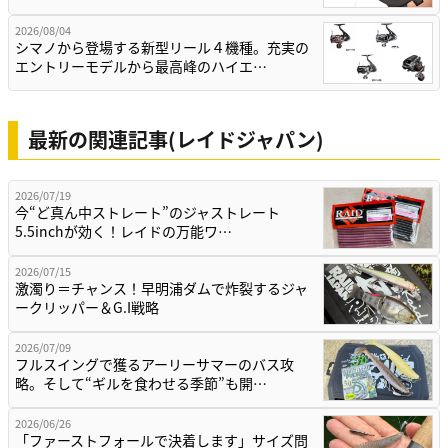
2026/08/04
シマノから登場する新型リール４機種。充実の
エントリーモデルから最高峰のハイエ…
最新の関連記事(レイドジャパン)
2026/07/19
今“ど真ん中ストレート”のジャストレート
5.5inchが効く！レイドの万能ワ…
2026/07/15
激濁り＝チャンス！早明浦ダムで炸裂するジャ
ークリッパー＆G.I戦略
2026/07/09
フルスイングで獲るアーリーサマーのバス攻
略。そして“ギルを食わせる季節”も開…
2026/06/26
「ファーストフォールで決着します」サイズ問