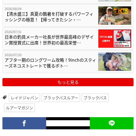
2026/08/04
【清水盛三】真夏の酷暑を打破するパワーフィ
ッシングの極意！【帰ってきたシン・…
2026/07/31
日本の釣具メーカー社長が世界最高峰のデザイ
ン賞授賞式に出席！世界初の最高栄誉…
2026/07/20
アフター期のロングワーム攻略！9inchのスティ
ーズネコストレートで獲るボト…
もっと見る
レイドジャパン
ブラックバスルアー
ブラックバス
ルアーマガジン