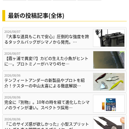
最新の投稿記事(全体)
2026/08/07
『大事な道具もこれで安心』圧倒的な強度を誇
るタックルバッグがシマノから発売。…
2026/08/07
【霞ヶ浦で異変!?】カビの生えた小魚がヒント
に…。プロトミノーがハマり45セ…
2026/08/06
テンフィートアンダーの新製品やプロトを紹
介！テスターの中山太喜による徹底解説…
2026/08/06
完全に『別物』。10年の時を経て進化したシマ
ノのラインが凄い。スペクトラ採用…
2026/08/06
『このサイズ感が欲しかった』小型スプリット