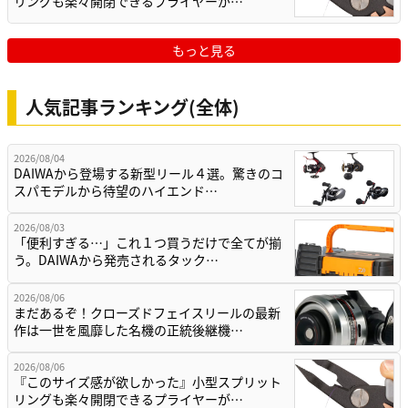
リングも楽々開閉できるプライヤーが…
もっと見る
人気記事ランキング(全体)
2026/08/04
DAIWAから登場する新型リール４選。驚きのコ
スパモデルから待望のハイエンド…
2026/08/03
「便利すぎる…」これ１つ買うだけで全てが揃
う。DAIWAから発売されるタック…
2026/08/06
まだあるぞ！クローズドフェイスリールの最新
作は一世を風靡した名機の正統後継機…
2026/08/06
『このサイズ感が欲しかった』小型スプリット
リングも楽々開閉できるプライヤーが…