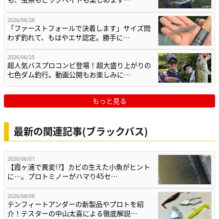
2026/06/26
「ファーストフォールで決着します」サイズ問
わず釣れて、もはやエサ認定。勝手に…
2026/06/25
超人気バスプロコンビ登場！超大盛り上がりの
七色ダム釣行。動画公開もお楽しみに…
もっと見る
最新の関連記事(ブラックバス)
2026/08/07
【霞ヶ浦で異変!?】カビの生えた小魚がヒント
に…。プロトミノーがハマり45セ…
2026/08/06
テンフィートアンダーの新製品やプロトを紹
介！テスターの中山太喜による徹底解説…