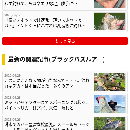
わず釣れて、もはやエサ認定。勝手に…
2026/06/17
「濃いスポットでは連発！薄いスポットで
は…」ドンピシャにハマれば乱獲級に釣れ…
もっと見る
最新の関連記事(ブラックバスルアー)
2026/06/29
この沼にこんな大物がいたなんて・・・。釣れ
ればデカイは本当だった！多くのアン…
2026/06/28
ミッドからアフターまでスポーニングは様々。
バイトトリガーはズバリ天気！晴れと…
2026/06/26
満水でカバー豊富な桧原湖。スモールもラージ
も、虫系もビッグベイトも楽しめます…