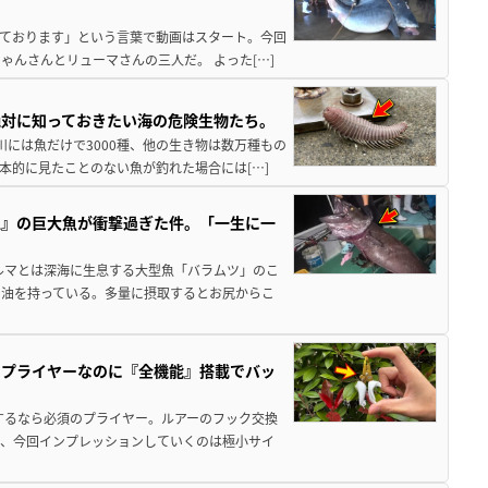
来ております」という言葉で動画はスタート。今回
んさんとリューマさんの三人だ。 よった[…]
絶対に知っておきたい海の危険生物たち。
川には魚だけで3000種、他の生き物は数万種もの
本的に見たことのない魚が釣れた場合には[…]
止』の巨大魚が衝撃過ぎた件。「一生に一
ルマとは深海に生息する大型魚「バラムツ」のこ
い油を持っている。多量に摂取するとお尻からこ
のプライヤーなのに『全機能』搭載でバッ
するなら必須のプライヤー。ルアーのフック交換
が、今回インプレッションしていくのは極小サイ