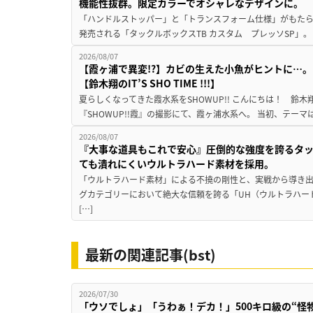
機能性抜群。限定カラーでオシャレなデザインに。
「ハンドルストッパー」と「トランスフォーム仕様」がもたらす
発売される「タックルボックスTB カスタム プレッソSP」。
2026/08/07
【霞ヶ浦で異変!?】カビの生えた小魚がヒントに…。
【鈴木翔のIT’S SHO TIME !!!】
夏らしくなってきた霞水系をSHOWUP!! こんにちは！ 鈴木翔です。
『SHOWUP!!霞』の撮影にて、霞ヶ浦水系へ。 当初、テーマ
2026/08/07
『大事な道具もこれで安心』圧倒的な強度を誇るタ
ても潰れにくいウルトラハード素材を採用。
「ウルトラハード素材」による不撓の剛性と、実戦から導き出
グカテゴリーにおいて絶大な信頼を誇る「UH（ウルトラハー
[…]
最新の関連記事(bst)
2026/07/30
「ウソでしょ」「うわぁ！デカ！」500キロ級の“怪