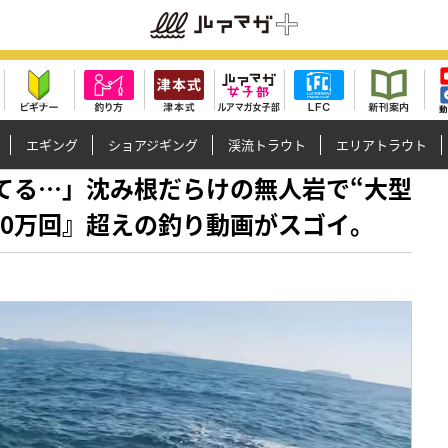
エギング
ショアジギング
渓流トラウト
エリアトラウト
バグってる…」沈み根だらけの無人岩で“大型
20万回』超えの釣り動画がスゴイ。