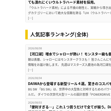
ても潰れにくいウルトラハード素材を採用。
「ウルトラハード素材」による不撓の剛性と、実戦から導き出
グカテゴリーにおいて絶大な信頼を誇る「UH（ウルトラハー
[…]
人気記事ランキング(全体)
2026/08/08
【河口湖】増水でシャローが熱い！ モンスター級も
朝は表層、シャローにはモンスタークラスも！ 皆さんこんに
情報をお届け致します。 先週はマスターズ入鹿池の為河口湖
[…]
2026/08/04
DAIWAから登場する新型リール４選。驚きのコス
BG SW 「BG SW」は、世界中の大型魚と対峙するための
ルだ。 ダイワの次世代大型リールの設計思想「POWERDRIVE D
2026/08/03
「便利すぎる…」これ１つ買うだけで全てが揃う。D