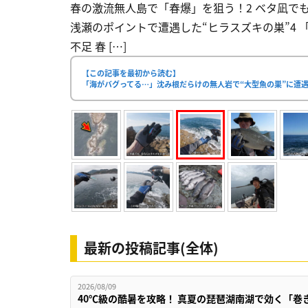
春の激流無人島で「春爆」を狙う！2 ベタ凪でも
浅瀬のポイントで遭遇した“ヒラスズキの巣”4
不足 春 […]
【この記事を最初から読む】
「海がバグってる…」沈み根だらけの無人岩で“大型魚の巣”に遭遇
最新の投稿記事(全体)
2026/08/09
40℃級の酷暑を攻略！ 真夏の琵琶湖南湖で効く「巻