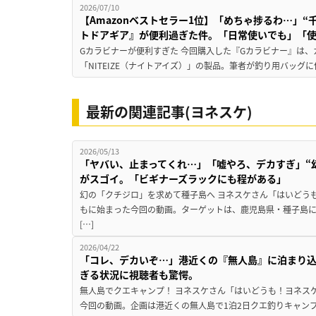
2026/07/10
【Amazonベストセラー1位】「めちゃ捗るわ…」“
トドアギア』が便利過ぎた件。「日常使いでも」「
Gカラビナーが便利すぎた 今回購入した『Gカラビナー』は
「NITEIZE（ナイトアイズ）」の製品。筆者が釣り用バッグに
最新の関連記事(ヨネスケ)
2026/05/13
「ヤバい、止まってくれ…」「嘘やろ、デカすぎ」“
がスゴイ。「ビギナーズラックにも程がある」
幻の「クチジロ」を求めて種子島へ ヨネスケさん「はいどう
もに始まった今回の動画。ターゲットは、鹿児島県・種子島
[…]
2026/04/22
「コレ、デカいぞ…」港近くの『無人島』に泊まり込
ぎる状況に視聴者も驚愕。
無人島でクエキャンプ！ ヨネスケさん「はいどうも！ヨネス
今回の動画。企画は港近くの無人島で1泊2日クエ釣りキャンプ