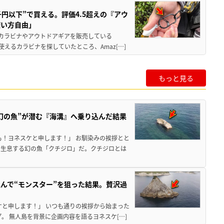
千円以下”で買える。評価4.5超えの『アウ
使い方自由」
、カラビナやアウトドアギアを販売している
使えるカラビナを探していたところ、Amaz[…]
もっと見る
幻の魚”が潜む『海溝』へ乗り込んだ結果
も！ヨネスケと申します！」 お馴染みの挨拶とと
に生息する幻の魚「クチジロ」だ。クチジロとは
んで“モンスター”を狙った結果。贅沢過
ケと申します！」 いつも通りの挨拶から始まった
。 無人島を背景に企画内容を語るヨネスケ[…]