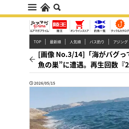
TOP
最新順
人気順
バス釣り
アジング
[画像 No.3/14]「海が
魚の巣”に遭遇。再生回数『
2026/05/15