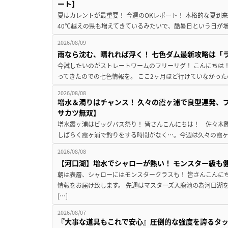
ート】
夏はカレントが最重要！ 今週のOKレポート！ 本格的な夏到
40℃越えの県も増えてきているみたいで、酷暑日という日が増
2026/08/09
雨なら沈む、晴れれば浮く！ 七色ダム最新攻略は「
今試したいのがストレートワームのフリーリグ！ こんにちは
ってきたのでの七色情報を。 ここ2ヶ月ほど行けていなかった
2026/08/08
増水＆濁りはチャンス！ 久々の霞ヶ浦で良型連発、
サカツ無双】
増水霞ヶ浦はビッグバス祭り！ 皆さんこんにちは！ 佐々木
しばらく霞ヶ浦で釣りをする時間がなく…。今週は久々の霞ヶ浦
2026/08/08
【河口湖】増水でシャローが熱い！ モンスター級も
朝は表層、シャローにはモンスタークラスも！ 皆さんこんに
情報をお届け致します。 先週はマスターズ入鹿池の為河口湖
[…]
2026/08/07
『大事な道具もこれで安心』圧倒的な強度を誇るタ