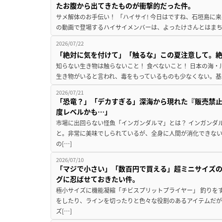
たお腹から出てきたものが衝撃的だった件。
サメ解体のお手伝い！ 「ハイサイ! 今日はですね、石垣島に
の動画で登場するハイサイメンバーは、よったけさんとはまちゃ
2026/07/22
「絶対に気を付けて」「触るな」この夏注意して。
知らない生き物は触らないこと！ 食べないこと！ 日本の海・
生き物がいると言われ、毒をもっているものも少なくない。基
2026/07/21
「恐竜？」「デカすぎる」深海から現れた『販売禁
度レベルかも…」
市場に出回らない怪魚「インガンダルマ」とは？ インガンダ
と。非常に美味でしられているが、全身に人間が消化できな
の[…]
2026/07/10
「マジで小さい」「数百円で買える」超ミニサイズ
グに忍ばせておきたい件。
極小サイズに機能凝縮「チビスプリットプライヤー」 釣りを
をしたり、ラインを切ったりと色々な役割のあるアイテムだ
ズ[…]