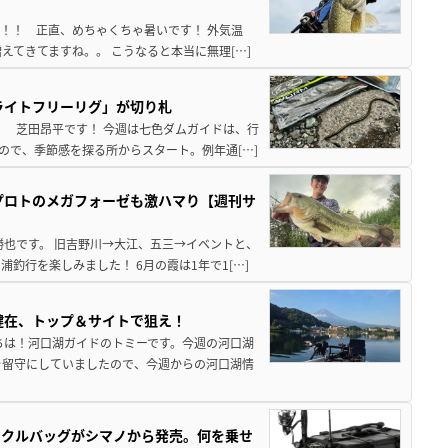
来！！ 正直、めちゃくちゃ暑いです！ 外気温
えてきてますね。。 こうなると本当に無理[…]
ライトフリーリグ」が切り札
！ 芝田昂平です！ 今週は七色ダムガイドは、行
ので、季節感を探る所からスタート。例年通[…]
プロトのメガフォーゼも激ハマり【週刊サ
勝也です。 旧吉野川→大江、五三→イベントと、
釣行を楽しみました！ 6月の霞は1年で1[…]
健在、トップ＆サイトで狙え！
ちは！河口湖ガイドのトミーです。今週の河口湖
を留守にしていましたので、今週からの河口湖情
ックルバッグがシマノから発売。何を乗せ