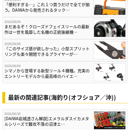
「便利すぎる…」これ１つ買うだけで全てが揃
う。DAIWAから発売されるタック…
2026/08/06
まだあるぞ！クローズドフェイスリールの最新
作は一世を風靡した名機の正統後継機…
2026/08/06
『このサイズ感が欲しかった』小型スプリット
リングも楽々開閉できるプライヤーが…
2026/08/04
シマノから登場する新型リール４機種。充実の
エントリーモデルから最高峰のハイエ…
最新の関連記事(海釣り(オフショア／沖))
2026/06/30
[DAIWA岩城透さん解説]エメラルダスイカメタ
ルシリーズで難攻不落の沼津エ…