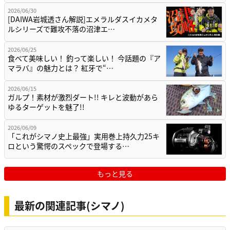
2026/06/30
[DAIWA岩城透さん解説]エメラルダスイカメタ
ルシリーズで難攻不落の沼津エ…
2026/06/25
食べて美味しい！ 釣って楽しい！ 今話題の『ア
マラバ』の魅力とは？ 紅牙で“…
2026/06/15
ガルプ！素材が激烈ダート!! キレと波動があら
ゆるターゲットを魅了!!
2026/06/09
「これがシマノ史上最強」実用巻上持久力25キ
ロという驚愕のスペックで登場する…
もっと見る
最新の関連記事(シマノ)