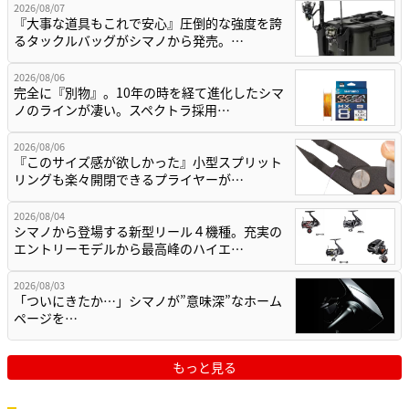
2026/08/07
『大事な道具もこれで安心』圧倒的な強度を誇
るタックルバッグがシマノから発売。…
2026/08/06
完全に『別物』。10年の時を経て進化したシマ
ノのラインが凄い。スペクトラ採用…
2026/08/06
『このサイズ感が欲しかった』小型スプリット
リングも楽々開閉できるプライヤーが…
2026/08/04
シマノから登場する新型リール４機種。充実の
エントリーモデルから最高峰のハイエ…
2026/08/03
「ついにきたか…」シマノが”意味深”なホーム
ページを…
もっと見る