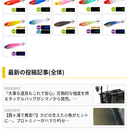
最新の投稿記事(全体)
2026/08/07
『大事な道具もこれで安心』圧倒的な強度を誇
るタックルバッグがシマノから発売。…
2026/08/07
【霞ヶ浦で異変!?】カビの生えた小魚がヒント
に…。プロトミノーがハマり45セ…