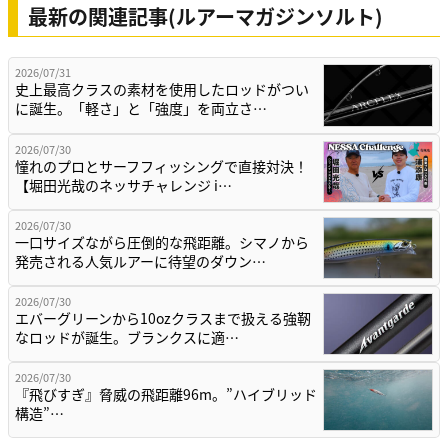
最新の関連記事(ルアーマガジンソルト)
2026/07/31
史上最高クラスの素材を使用したロッドがつい
に誕生。「軽さ」と「強度」を両立さ…
2026/07/30
憧れのプロとサーフフィッシングで直接対決！
【堀田光哉のネッサチャレンジ i…
2026/07/30
一口サイズながら圧倒的な飛距離。シマノから
発売される人気ルアーに待望のダウン…
2026/07/30
エバーグリーンから10ozクラスまで扱える強靭
なロッドが誕生。ブランクスに適…
2026/07/30
『飛びすぎ』脅威の飛距離96m。”ハイブリッド
構造”…