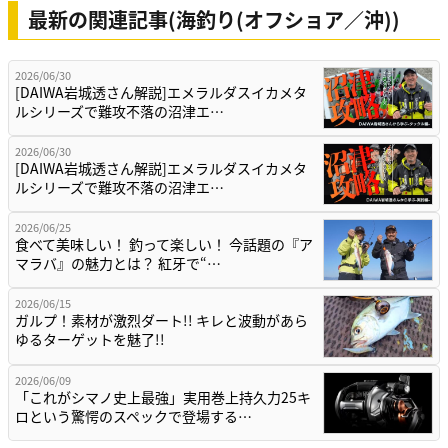
最新の関連記事(海釣り(オフショア／沖))
2026/06/30
[DAIWA岩城透さん解説]エメラルダスイカメタ
ルシリーズで難攻不落の沼津エ…
2026/06/30
[DAIWA岩城透さん解説]エメラルダスイカメタ
ルシリーズで難攻不落の沼津エ…
2026/06/25
食べて美味しい！ 釣って楽しい！ 今話題の『ア
マラバ』の魅力とは？ 紅牙で“…
2026/06/15
ガルプ！素材が激烈ダート!! キレと波動があら
ゆるターゲットを魅了!!
2026/06/09
「これがシマノ史上最強」実用巻上持久力25キ
ロという驚愕のスペックで登場する…