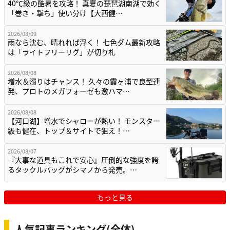
40℃級の酷暑を攻略！ 真夏の琵琶湖南湖で効く
「巻き・撃ち」使い分け【大西健…
2026/08/09
雨なら沈む、晴れれば浮く！ 七色ダム最新攻略
は「ライトフリーリグ」が切り札
2026/08/08
増水＆濁りはチャンス！ 久々の霞ヶ浦で良型連
発、プロトのメガフォーゼも激ハマ…
2026/08/08
【河口湖】増水でシャローが熱い！ モンスター
級も健在、トップ＆サイトで狙え！…
2026/08/07
『大事な道具もこれで安心』圧倒的な強度を誇
るタックルバッグがシマノから発売。…
もっと見る
人気記事ランキング(全体)