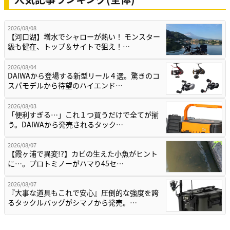
2026/08/08
【河口湖】増水でシャローが熱い！ モンスター
級も健在、トップ＆サイトで狙え！…
2026/08/04
DAIWAから登場する新型リール４選。驚きのコ
スパモデルから待望のハイエンド…
2026/08/03
「便利すぎる…」これ１つ買うだけで全てが揃
う。DAIWAから発売されるタック…
2026/08/07
【霞ヶ浦で異変!?】カビの生えた小魚がヒント
に…。プロトミノーがハマり45セ…
2026/08/07
『大事な道具もこれで安心』圧倒的な強度を誇
るタックルバッグがシマノから発売。…