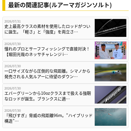
最新の関連記事(ルアーマガジンソルト)
2026/07/31
史上最高クラスの素材を使用したロッドがつい
に誕生。「軽さ」と「強度」を両立さ…
2026/07/30
憧れのプロとサーフフィッシングで直接対決！
【堀田光哉のネッサチャレンジ i…
2026/07/30
一口サイズながら圧倒的な飛距離。シマノから
発売される人気ルアーに待望のダウン…
2026/07/30
エバーグリーンから10ozクラスまで扱える強靭
なロッドが誕生。ブランクスに適…
2026/07/30
『飛びすぎ』脅威の飛距離96m。”ハイブリッド
構造”…