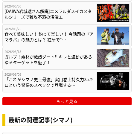
2026/06/30
[DAIWA岩城透さん解説]エメラルダスイカメタ
ルシリーズで難攻不落の沼津エ…
2026/06/25
食べて美味しい！ 釣って楽しい！ 今話題の『ア
マラバ』の魅力とは？ 紅牙で“…
2026/06/15
ガルプ！素材が激烈ダート!! キレと波動があら
ゆるターゲットを魅了!!
2026/06/09
「これがシマノ史上最強」実用巻上持久力25キ
ロという驚愕のスペックで登場する…
もっと見る
最新の関連記事(シマノ)