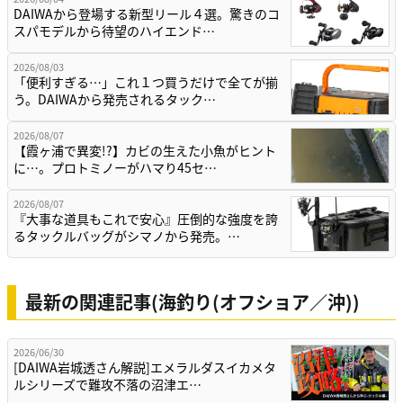
DAIWAから登場する新型リール４選。驚きのコ
スパモデルから待望のハイエンド…
2026/08/03
「便利すぎる…」これ１つ買うだけで全てが揃
う。DAIWAから発売されるタック…
2026/08/07
【霞ヶ浦で異変!?】カビの生えた小魚がヒント
に…。プロトミノーがハマり45セ…
2026/08/07
『大事な道具もこれで安心』圧倒的な強度を誇
るタックルバッグがシマノから発売。…
最新の関連記事(海釣り(オフショア／沖))
2026/06/30
[DAIWA岩城透さん解説]エメラルダスイカメタ
ルシリーズで難攻不落の沼津エ…