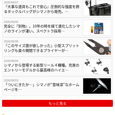
2026/08/07
『大事な道具もこれで安心』圧倒的な強度を誇
るタックルバッグがシマノから発売。…
2026/08/06
完全に『別物』。10年の時を経て進化したシマ
ノのラインが凄い。スペクトラ採用…
2026/08/06
『このサイズ感が欲しかった』小型スプリット
リングも楽々開閉できるプライヤーが…
2026/08/04
シマノから登場する新型リール４機種。充実の
エントリーモデルから最高峰のハイエ…
2026/08/03
「ついにきたか…」シマノが”意味深”なホーム
ページを…
もっと見る