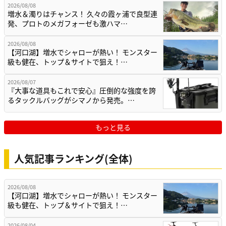
2026/08/08
増水＆濁りはチャンス！ 久々の霞ヶ浦で良型連
発、プロトのメガフォーゼも激ハマ…
2026/08/08
【河口湖】増水でシャローが熱い！ モンスター
級も健在、トップ＆サイトで狙え！…
2026/08/07
『大事な道具もこれで安心』圧倒的な強度を誇
るタックルバッグがシマノから発売。…
もっと見る
人気記事ランキング(全体)
2026/08/08
【河口湖】増水でシャローが熱い！ モンスター
級も健在、トップ＆サイトで狙え！…
2026/08/04