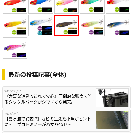
最新の投稿記事(全体)
2026/08/07
『大事な道具もこれで安心』圧倒的な強度を誇
るタックルバッグがシマノから発売。…
2026/08/07
【霞ヶ浦で異変!?】カビの生えた小魚がヒント
に…。プロトミノーがハマり45セ…