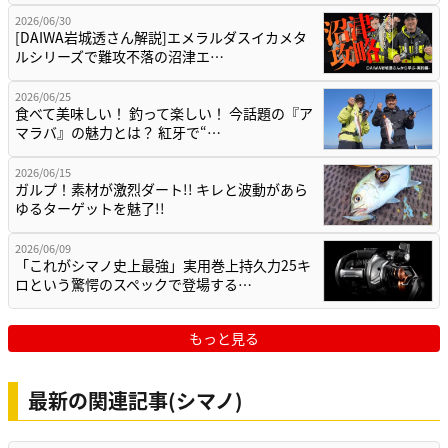
2026/06/30
[DAIWA岩城透さん解説]エメラルダスイカメタ
ルシリーズで難攻不落の沼津エ…
2026/06/25
食べて美味しい！ 釣って楽しい！ 今話題の『ア
マラバ』の魅力とは？ 紅牙で“…
2026/06/15
ガルプ！素材が激烈ダート!! キレと波動があら
ゆるターゲットを魅了!!
2026/06/09
「これがシマノ史上最強」実用巻上持久力25キ
ロという驚愕のスペックで登場する…
もっと見る
最新の関連記事(シマノ)