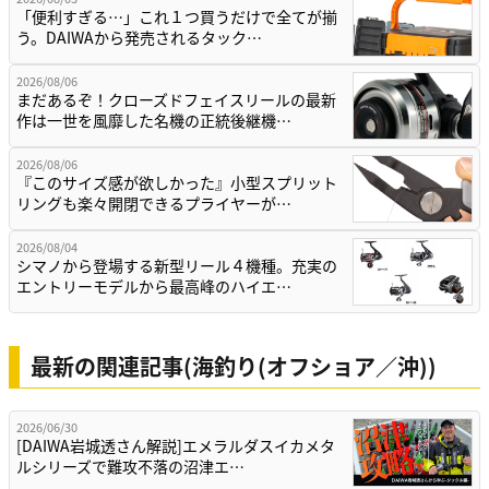
「便利すぎる…」これ１つ買うだけで全てが揃
う。DAIWAから発売されるタック…
2026/08/06
まだあるぞ！クローズドフェイスリールの最新
作は一世を風靡した名機の正統後継機…
2026/08/06
『このサイズ感が欲しかった』小型スプリット
リングも楽々開閉できるプライヤーが…
2026/08/04
シマノから登場する新型リール４機種。充実の
エントリーモデルから最高峰のハイエ…
最新の関連記事(海釣り(オフショア／沖))
2026/06/30
[DAIWA岩城透さん解説]エメラルダスイカメタ
ルシリーズで難攻不落の沼津エ…