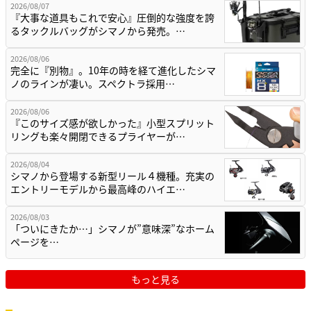
2026/08/07
『大事な道具もこれで安心』圧倒的な強度を誇
るタックルバッグがシマノから発売。…
2026/08/06
完全に『別物』。10年の時を経て進化したシマ
ノのラインが凄い。スペクトラ採用…
2026/08/06
『このサイズ感が欲しかった』小型スプリット
リングも楽々開閉できるプライヤーが…
2026/08/04
シマノから登場する新型リール４機種。充実の
エントリーモデルから最高峰のハイエ…
2026/08/03
「ついにきたか…」シマノが”意味深”なホーム
ページを…
もっと見る