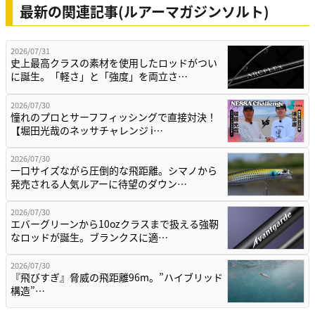
最新の関連記事(ルアーマガジンソルト)
2026/07/31
史上最高クラスの素材を使用したロッドがつい
に誕生。「軽さ」と「強度」を両立さ…
2026/07/30
憧れのプロとサーフフィッシングで直接対決！
【堀田光哉のネッサチャレンジ i…
2026/07/30
一口サイズながら圧倒的な飛距離。シマノから
発売される人気ルアーに待望のダウン…
2026/07/30
エバーグリーンから10ozクラスまで扱える強靭
なロッドが誕生。ブランクスに適…
2026/07/30
『飛びすぎ』脅威の飛距離96m。”ハイブリッド
構造”…