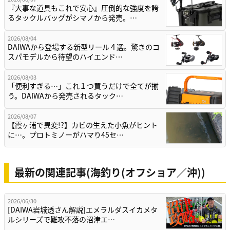
『大事な道具もこれで安心』圧倒的な強度を誇
るタックルバッグがシマノから発売。…
2026/08/04
DAIWAから登場する新型リール４選。驚きのコ
スパモデルから待望のハイエンド…
2026/08/03
「便利すぎる…」これ１つ買うだけで全てが揃
う。DAIWAから発売されるタック…
2026/08/07
【霞ヶ浦で異変!?】カビの生えた小魚がヒント
に…。プロトミノーがハマり45セ…
最新の関連記事(海釣り(オフショア／沖))
2026/06/30
[DAIWA岩城透さん解説]エメラルダスイカメタ
ルシリーズで難攻不落の沼津エ…