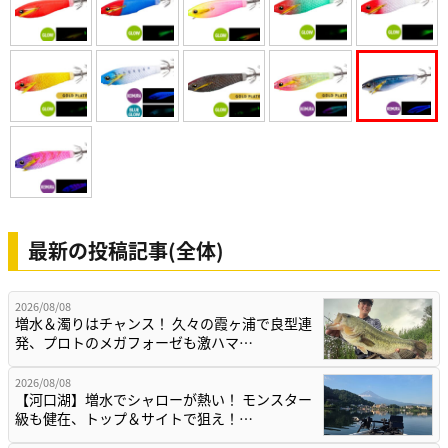
最新の投稿記事(全体)
2026/08/08
増水＆濁りはチャンス！ 久々の霞ヶ浦で良型連
発、プロトのメガフォーゼも激ハマ…
2026/08/08
【河口湖】増水でシャローが熱い！ モンスター
級も健在、トップ＆サイトで狙え！…