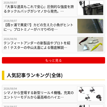
2026/08/07
『大事な道具もこれで安心』圧倒的な強度を誇
るタックルバッグがシマノから発売。…
2026/08/07
【霞ヶ浦で異変!?】カビの生えた小魚がヒント
に…。プロトミノーがハマり45セ…
2026/08/06
テンフィートアンダーの新製品やプロトを紹
介！テスターの中山太喜による徹底解説…
もっと見る
人気記事ランキング(全体)
2026/08/04
シマノから登場する新型リール４機種。充実の
エントリーモデルから最高峰のハイエ…
2026/08/07