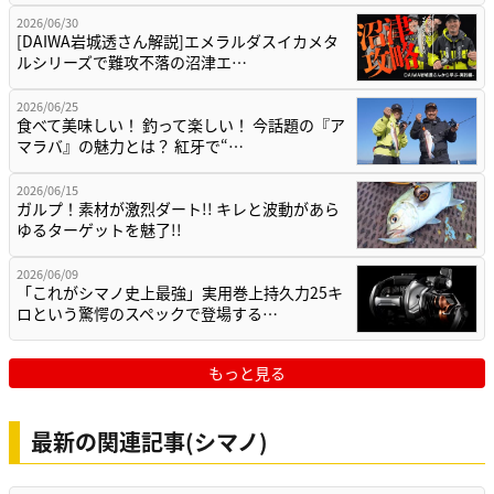
2026/06/30
[DAIWA岩城透さん解説]エメラルダスイカメタ
ルシリーズで難攻不落の沼津エ…
2026/06/25
食べて美味しい！ 釣って楽しい！ 今話題の『ア
マラバ』の魅力とは？ 紅牙で“…
2026/06/15
ガルプ！素材が激烈ダート!! キレと波動があら
ゆるターゲットを魅了!!
2026/06/09
「これがシマノ史上最強」実用巻上持久力25キ
ロという驚愕のスペックで登場する…
もっと見る
最新の関連記事(シマノ)