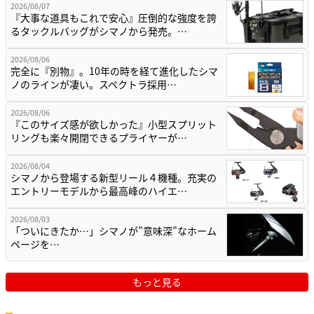
2026/08/07
『大事な道具もこれで安心』圧倒的な強度を誇
るタックルバッグがシマノから発売。…
2026/08/06
完全に『別物』。10年の時を経て進化したシマ
ノのラインが凄い。スペクトラ採用…
2026/08/06
『このサイズ感が欲しかった』小型スプリット
リングも楽々開閉できるプライヤーが…
2026/08/04
シマノから登場する新型リール４機種。充実の
エントリーモデルから最高峰のハイエ…
2026/08/03
「ついにきたか…」シマノが”意味深”なホーム
ページを…
もっと見る