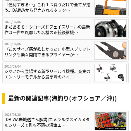
「便利すぎる…」これ１つ買うだけで全てが揃
う。DAIWAから発売されるタック…
2026/08/06
まだあるぞ！クローズドフェイスリールの最新
作は一世を風靡した名機の正統後継機…
2026/08/06
『このサイズ感が欲しかった』小型スプリット
リングも楽々開閉できるプライヤーが…
2026/08/04
シマノから登場する新型リール４機種。充実の
エントリーモデルから最高峰のハイエ…
最新の関連記事(海釣り(オフショア／沖))
2026/06/30
[DAIWA岩城透さん解説]エメラルダスイカメタ
ルシリーズで難攻不落の沼津エ…