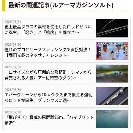
最新の関連記事(ルアーマガジンソルト)
2026/07/31
史上最高クラスの素材を使用したロッドがつい
に誕生。「軽さ」と「強度」を両立さ…
2026/07/30
憧れのプロとサーフフィッシングで直接対決！
【堀田光哉のネッサチャレンジ i…
2026/07/30
一口サイズながら圧倒的な飛距離。シマノから
発売される人気ルアーに待望のダウン…
2026/07/30
エバーグリーンから10ozクラスまで扱える強靭
なロッドが誕生。ブランクスに適…
2026/07/30
『飛びすぎ』脅威の飛距離96m。”ハイブリッド
構造”…