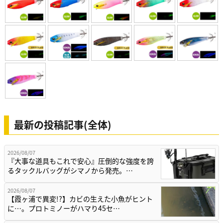
最新の投稿記事(全体)
2026/08/07
『大事な道具もこれで安心』圧倒的な強度を誇
るタックルバッグがシマノから発売。…
2026/08/07
【霞ヶ浦で異変!?】カビの生えた小魚がヒント
に…。プロトミノーがハマり45セ…