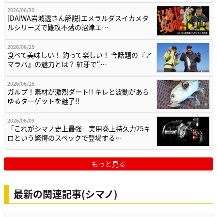
2026/06/30
[DAIWA岩城透さん解説]エメラルダスイカメタ
ルシリーズで難攻不落の沼津エ…
2026/06/25
食べて美味しい！ 釣って楽しい！ 今話題の『ア
マラバ』の魅力とは？ 紅牙で“…
2026/06/15
ガルプ！素材が激烈ダート!! キレと波動があら
ゆるターゲットを魅了!!
2026/06/09
「これがシマノ史上最強」実用巻上持久力25キ
ロという驚愕のスペックで登場する…
もっと見る
最新の関連記事(シマノ)