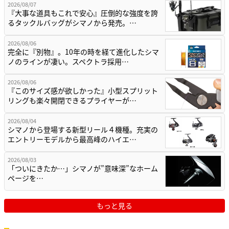
2026/08/07
『大事な道具もこれで安心』圧倒的な強度を誇
るタックルバッグがシマノから発売。…
2026/08/06
完全に『別物』。10年の時を経て進化したシマ
ノのラインが凄い。スペクトラ採用…
2026/08/06
『このサイズ感が欲しかった』小型スプリット
リングも楽々開閉できるプライヤーが…
2026/08/04
シマノから登場する新型リール４機種。充実の
エントリーモデルから最高峰のハイエ…
2026/08/03
「ついにきたか…」シマノが”意味深”なホーム
ページを…
もっと見る