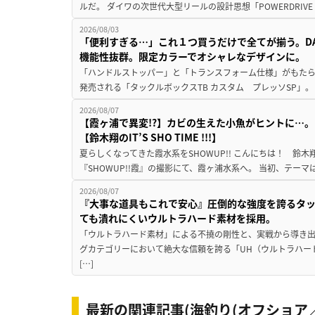
ルだ。 ダイワの次世代大型リールの設計思想「POWERDRIVE D
2026/08/03
「便利すぎる…」これ１つ買うだけで全てが揃う。D
機能性抜群。限定カラーでオシャレなデザインに。
「ハンドルストッパー」と「トランスフォーム仕様」がもたらす
発売される「タックルボックスTB カスタム プレッソSP」。
2026/08/07
【霞ヶ浦で異変!?】カビの生えた小魚がヒントに…。
【鈴木翔のIT’S SHO TIME !!!】
夏らしくなってきた霞水系をSHOWUP!! こんにちは！ 鈴木翔です。
『SHOWUP!!霞』の撮影にて、霞ヶ浦水系へ。 当初、テーマ
2026/08/07
『大事な道具もこれで安心』圧倒的な強度を誇るタ
ても潰れにくいウルトラハード素材を採用。
「ウルトラハード素材」による不撓の剛性と、実戦から導き出
グカテゴリーにおいて絶大な信頼を誇る「UH（ウルトラハー
[…]
最新の関連記事(海釣り(オフショア／