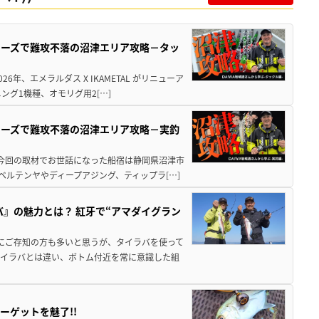
シリーズで難攻不落の沼津エリア攻略－タッ
年、エメラルダス X IKAMETAL がリニューア
グ1機種、オモリグ用2[…]
シリーズで難攻不落の沼津エリア攻略－実釣
 今回の取材でお世話になった船宿は静岡県沼津市
ベルテンヤやディープアジング、ティップラ[…]
バ』の魅力とは？ 紅牙で“アマダイグラン
既にご存知の方も多いと思うが、タイラバを使って
タイラバとは違い、ボトム付近を常に意識した組
ーゲットを魅了!!