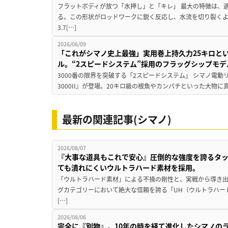
フラットボディが放つ「水押し」と「キレ」 最大の特徴は、
る。この形状がロッドワークに鋭く反応し、水流を切り裂く
3.7[…]
2026/06/09
「これがシマノ史上最強」実用巻上持久力25キロと
ル。“2スピードシステム”採用のフラッグシップモデ
3000番の限界を突破する「2スピードシステム」 シマノ電
3000II』が登場。20キロ級の根魚やカンパチといった大物に
最新の関連記事(シマノ)
2026/08/07
『大事な道具もこれで安心』圧倒的な強度を誇るタ
ても潰れにくいウルトラハード素材を採用。
「ウルトラハード素材」による不撓の剛性と、実戦から導き出
グカテゴリーにおいて絶大な信頼を誇る「UH（ウルトラハー
[…]
2026/08/06
完全に『別物』。10年の時を経て進化したシマノの