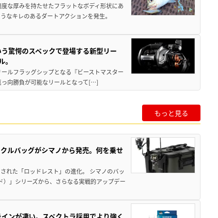
適度な厚みを持たせたフラットなボディ形状にあ
ようなキレのあるダートアクションを発生。
いう驚愕のスペックで登場する新型リー
ル。
動リールフラッグシップとなる『ビーストマスター
真っ向勝負が可能なリールとなって[…]
もっと見る
ックルバッグがシマノから発売。何を乗せ
された「ロッドレスト」の進化。 シマノのバッ
ド）」シリーズから、さらなる実戦的アップデー
ラインが凄い。スペクトラ採用でより強く