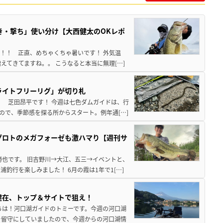
き・撃ち」使い分け【大西健太のOKレポ
来！！ 正直、めちゃくちゃ暑いです！ 外気温
えてきてますね。。 こうなると本当に無理[…]
ライトフリーリグ」が切り札
！ 芝田昂平です！ 今週は七色ダムガイドは、行
ので、季節感を探る所からスタート。例年通[…]
プロトのメガフォーゼも激ハマり【週刊サ
勝也です。 旧吉野川→大江、五三→イベントと、
釣行を楽しみました！ 6月の霞は1年で1[…]
健在、トップ＆サイトで狙え！
ちは！河口湖ガイドのトミーです。今週の河口湖
を留守にしていましたので、今週からの河口湖情