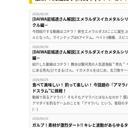
2026/06/30
[DAIWA岩城透さん解説]エメラルダスイカメタル
クル編－
今回紹介する動画はコチラ！ 新生エメラルダスXここに誕生 2026
ルとなった。ラインナップは6アイテム。ベイト3機種、スピニン
2026/06/30
[DAIWA岩城透さん解説]エメラルダスイカメタル
編－
紹介した動画はコチラ！ 舞台は駿河湾の人気遊漁船＂秀丸＂
にある秀丸(ひでまる)さん。イカメタルをはじめ、太刀魚サー
2026/06/25
食べて美味しい！ 釣って楽しい！ 今話題の『アマラ
ドスラム”に挑戦！
動画で見るアマラバ！ そもそもアマラバとはなんなのか？ 
アマダイを釣るゲームのことを「アマラバ」という。普段の
[…]
2026/06/15
ガルプ！素材が激烈ダート!! キレと波動があらゆるタ