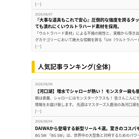
[…]
2026/08/07
『大事な道具もこれで安心』圧倒的な強度を誇るタ
ても潰れにくいウルトラハード素材を採用。
「ウルトラハード素材」による不撓の剛性と、実戦から導き出
グカテゴリーにおいて絶大な信頼を誇る「UH（ウルトラハー
[…]
人気記事ランキング(全体)
2026/08/08
【河口湖】増水でシャローが熱い！ モンスター級も
朝は表層、シャローにはモンスタークラスも！ 皆さんこんに
情報をお届け致します。 先週はマスターズ入鹿池の為河口湖
[…]
2026/08/04
DAIWAから登場する新型リール４選。驚きのコス
BG SW 「BG SW」は、世界中の大型魚と対峙するための