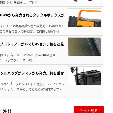
ESIGN」を継承し、フ[…]
AIWAから発売されるタックルボックスが
、エリア専用の操作性と機動力。 DAIWAから
この商品の最大の特徴は、収納性と堅牢[…]
プロトミノーがハマり45センチ級を連発
 先日は、Bottomup YouTube企画
は「トップウォーターの[…]
ックルバッグがシマノから発売。何を乗せ
された「ロッドレスト」の進化。 シマノのバッ
ド）」シリーズから、さらなる実戦的アップデー
沖))
もっと見る