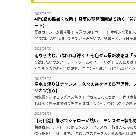
2026/08/09
40℃級の酷暑を攻略！ 真夏の琵琶湖南湖で効く「巻
ート】
夏はカレントが最重要！ 今週のOKレポート！ 本格的な夏到
40℃越えの県も増えてきているみたいで、酷暑日という日が増
2026/08/09
雨なら沈む、晴れれば浮く！ 七色ダム最新攻略は「
今試したいのがストレートワームのフリーリグ！ こんにちは
ってきたのでの七色情報を。 ここ2ヶ月ほど行けていなかった
2026/08/08
増水＆濁りはチャンス！ 久々の霞ヶ浦で良型連発、
サカツ無双】
増水霞ヶ浦はビッグバス祭り！ 皆さんこんにちは！ 佐々木
しばらく霞ヶ浦で釣りをする時間がなく…。今週は久々の霞ヶ浦
2026/08/08
【河口湖】増水でシャローが熱い！ モンスター級も
朝は表層、シャローにはモンスタークラスも！ 皆さんこんに
情報をお届け致します。 先週はマスターズ入鹿池の為河口湖