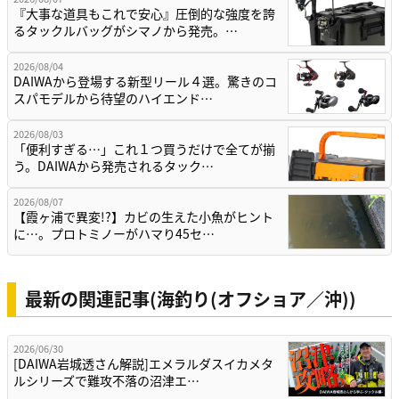
『大事な道具もこれで安心』圧倒的な強度を誇
るタックルバッグがシマノから発売。…
2026/08/04
DAIWAから登場する新型リール４選。驚きのコ
スパモデルから待望のハイエンド…
2026/08/03
「便利すぎる…」これ１つ買うだけで全てが揃
う。DAIWAから発売されるタック…
2026/08/07
【霞ヶ浦で異変!?】カビの生えた小魚がヒント
に…。プロトミノーがハマり45セ…
最新の関連記事(海釣り(オフショア／沖))
2026/06/30
[DAIWA岩城透さん解説]エメラルダスイカメタ
ルシリーズで難攻不落の沼津エ…