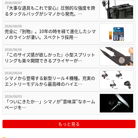
2026/08/07
『大事な道具もこれで安心』圧倒的な強度を誇
るタックルバッグがシマノから発売。…
2026/08/06
完全に『別物』。10年の時を経て進化したシマ
ノのラインが凄い。スペクトラ採用…
2026/08/06
『このサイズ感が欲しかった』小型スプリット
リングも楽々開閉できるプライヤーが…
2026/08/04
シマノから登場する新型リール４機種。充実の
エントリーモデルから最高峰のハイエ…
2026/08/03
「ついにきたか…」シマノが”意味深”なホーム
ページを…
もっと見る