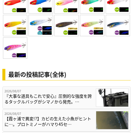
最新の投稿記事(全体)
2026/08/07
『大事な道具もこれで安心』圧倒的な強度を誇
るタックルバッグがシマノから発売。…
2026/08/07
【霞ヶ浦で異変!?】カビの生えた小魚がヒント
に…。プロトミノーがハマり45セ…