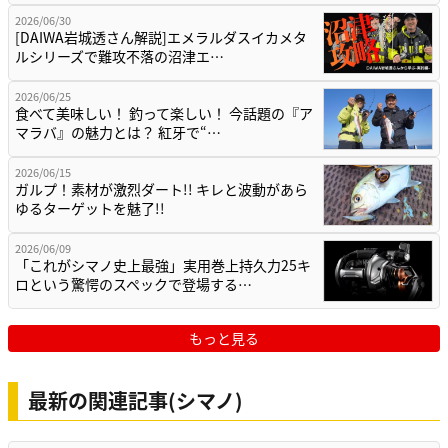
2026/06/30
[DAIWA岩城透さん解説]エメラルダスイカメタ
ルシリーズで難攻不落の沼津エ…
2026/06/25
食べて美味しい！ 釣って楽しい！ 今話題の『ア
マラバ』の魅力とは？ 紅牙で“…
2026/06/15
ガルプ！素材が激烈ダート!! キレと波動があら
ゆるターゲットを魅了!!
2026/06/09
「これがシマノ史上最強」実用巻上持久力25キ
ロという驚愕のスペックで登場する…
もっと見る
最新の関連記事(シマノ)