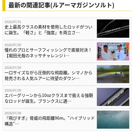
最新の関連記事(ルアーマガジンソルト)
2026/07/31
史上最高クラスの素材を使用したロッドがつい
に誕生。「軽さ」と「強度」を両立さ…
2026/07/30
憧れのプロとサーフフィッシングで直接対決！
【堀田光哉のネッサチャレンジ i…
2026/07/30
一口サイズながら圧倒的な飛距離。シマノから
発売される人気ルアーに待望のダウン…
2026/07/30
エバーグリーンから10ozクラスまで扱える強靭
なロッドが誕生。ブランクスに適…
2026/07/30
『飛びすぎ』脅威の飛距離96m。”ハイブリッド
構造”…