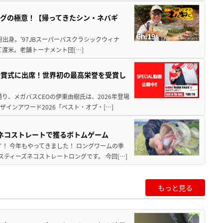
グの極意！【帰ってきたシン・ネバギ
府出身。'97JBスーパーバスクラシックウィナ
経て渡米。老舗トーナメント団[…]
授賞式に出席！世界初の最高栄誉を受賞し
り、メガバスCEOの伊東由樹氏は、2026年登場
インアワード2026「ベスト・オブ・[…]
ズネコストレートで獲るボトムゲーム
！ 今年もやってきました！ ロングワームの季
ティーズネコストレートロングです。 今回[…]
もっと見る