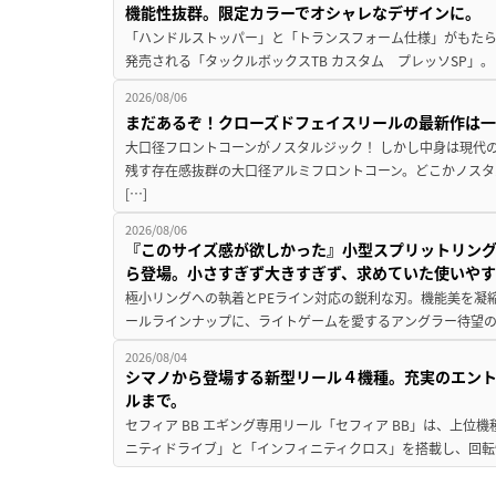
機能性抜群。限定カラーでオシャレなデザインに。
「ハンドルストッパー」と「トランスフォーム仕様」がもたらす
発売される「タックルボックスTB カスタム プレッソSP」。
2026/08/06
まだあるぞ！クローズドフェイスリールの最新作は
大口径フロントコーンがノスタルジック！ しかし中身は現代
残す存在感抜群の大口径アルミフロントコーン。どこかノスタ
[…]
2026/08/06
『このサイズ感が欲しかった』小型スプリットリン
ら登場。小さすぎず大きすぎず、求めていた使いや
極小リングへの執着とPEライン対応の鋭利な刃。機能美を凝
ールラインナップに、ライトゲームを愛するアングラー待望の新作『
2026/08/04
シマノから登場する新型リール４機種。充実のエン
ルまで。
セフィア BB エギング専用リール「セフィア BB」は、上
ニティドライブ」と「インフィニティクロス」を搭載し、回転