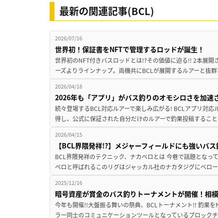
最新の関連記事(BCL)
2026/07/16
世界初！保証書をNFTで管理するロッドが誕生！
世界初のNFT付きバスロッドとは!?その価値に迫る!! 2本
ーズよりラインナップ。両機共にBCLが展開するルアーと抜群
2026/04/18
2026年も「アプリ」がバス釣りのオモシロさを加速
続々登場するBCL対応ルアーで楽しみ広がる! BCLアプリ対
得し、公式に保証された自分だけのルアーで釣果投稿することが
2026/04/15
【BCL界隈発祥!?】メジャーフィールドにも強いバ
BCL界隈発祥のテクニック、ナカベロとは 今巷で話題となっ
ベロと呼ばれるこのリグはジャッカル社のナカタジグにベロー
2025/12/16
暗号資産が賞金のバス釣りトーナメントが開催！相
今年も開催!!大盤振る舞いの祭典、BCLトーナメント!! 釣果
ラー同士のコミュニケーションツールとなっているブロックチェ