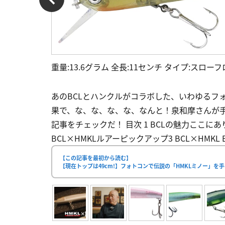
重量:13.6グラム 全長:11センチ タイプ:スロー
あのBCLとハンクルがコラボした、いわゆるフ
果で、な、な、な、な、なんと！泉和摩さんが手
記事をチェックだ！ 目次 1 BCLの魅力ここに
BCL×HMKLルアーピックアップ3 BCL×HMKL BIG F
【この記事を最初から読む】
【現在トップは49cm!】フォトコンで伝説の「HMKLミノー」を手に入