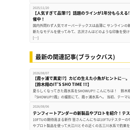
2025/11/20
【人気すぎて品薄⁉】話題のラインが1年分もらえる⁉
催中！
国内外問わず人気でオーバーテックスは品薄に サンラインの
新たなモデルを使ってみて、古沢さんはどのような印象を受け
[…]
最新の関連記事(ブラックバス)
2026/08/07
【霞ヶ浦で異変!?】カビの生えた小魚がヒントに…。
【鈴木翔のIT’S SHO TIME !!!】
夏らしくなってきた霞水系をSHOWUP!! こんにちは！ 鈴木翔です。
『SHOWUP!!霞』の撮影にて、霞ヶ浦水系へ。 当初、テーマ
2026/08/06
テンフィートアンダーの新製品やプロトを紹介！テ
10FTUの期待高まる新作 皆さんこんにちは10FTUテスターの
やプロト製品を使って大江川とその近くの五三川水系で釣果を