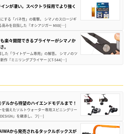
ラインが凄い。スペクトラ採用でより強く
楽にする「バネ性」の衝撃。 シマノのスロージギ
高みを目指した『オシアジガー MX8[…]
グも楽々開閉できるプライヤーがシマノか
すさ。
縮した「ライトゲーム専用」の解答。 シマノのツ
ミニリングプライヤー [CT-544[…]
パモデルから待望のハイエンドモデルまで！
パワーを備えたソルトウォーター専用スピニングリー
ESIGN」を継承し、フ[…]
AIWAから発売されるタックルボックスが