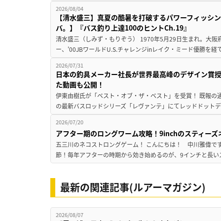
2026/08/04
【清水盛三】真夏の酷暑を打破するパワーフィッシン
バ。】『バス釣り上達100のヒントCh.19』
清水盛三（しみず・もりぞう） 1970年5月29日生まれ。大阪
ー、'00JBワールドU.S.チャレンジinレイク・ミード優勝を
2026/07/31
日本の釣具メーカー社長が世界最高峰のデザイン賞
た動画も公開！
伊東由樹氏が「ベスト・オブ・ザ・ベスト」を受賞！ 既報の通
の最新バスロッドシリーズ「レヴァンテ」にてレッドドットデザ
2026/07/20
アフター期のロングワーム攻略！9inchのスティー
五三川のネコストロングゲーム！ こんにちは！ 中川雅偉です
節！毎年アフターの時期から効き始めるのが、9インチと長いス
最新の関連記事(ルアーマガジン)
2026/08/07