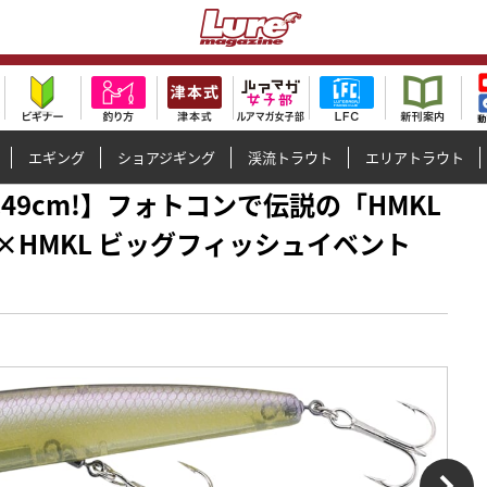
エギング
ショアジギング
渓流トラウト
エリアトラウト
プは49cm!】フォトコンで伝説の「HMKL
L×HMKL ビッグフィッシュイベント