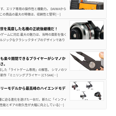
、エリア専用の操作性と機動力。 DAIWAから
この商品の最大の特徴は、収納性と堅牢[…]
一世を風靡した名機の正統後継機だ！
のゲームに対応 最大の魅力は、当時の面影を強く
ルジックなクラシックタイプのデザインであり
グも楽々開閉できるプライヤーがシマノか
すさ。
縮した「ライトゲーム専用」の解答。 シマノのツ
ミニリングプライヤー [CT-544[…]
トリーモデルから最高峰のハイエンドモデ
位機種に迫る進化を遂げた一台だ。新たに「インフィ
性能とギアの耐久性が大幅に向上している[…]