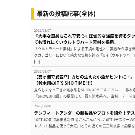
最新の投稿記事(全体)
2026/08/07
『大事な道具もこれで安心』圧倒的な強度を誇るタ
ても潰れにくいウルトラハード素材を採用。
「ウルトラハード素材」による不撓の剛性と、実戦から導き出
グカテゴリーにおいて絶大な信頼を誇る「UH（ウルトラハー
[…]
2026/08/07
【霞ヶ浦で異変!?】カビの生えた小魚がヒントに…。
【鈴木翔のIT’S SHO TIME !!!】
夏らしくなってきた霞水系をSHOWUP!! こんにちは！ 鈴木翔です。
『SHOWUP!!霞』の撮影にて、霞ヶ浦水系へ。 当初、テーマ
2026/08/06
テンフィートアンダーの新製品やプロトを紹介！テ
10FTUの期待高まる新作 皆さんこんにちは10FTUテスターの
やプロト製品を使って大江川とその近くの五三川水系で釣果を