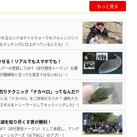
もっと見る
展開されるロッドはテイルウォークのフルレンジシリ
なマッチングに仕上がっているととも[…]
させる！リアルでもスマホでも！
応ルアーの登録してNFT（非代替性トークン）を獲
醍醐味と言っても過言ではないBCL[…]
ス釣りテクニック「ナカベロ」ってなんだ⁉
ている「ナカベロ」をご存知だろうか？ 通称ナカ
ズギルをトレーラーとしてセッティングした[…]
模湖を知り尽くす男が勝利！
をNFT（非代替性トークン）として承認し、アング
ーンルアーズ（以下BCL）のアプ[…]