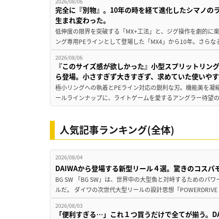
2026/08/06
完全に『別物』。10年の時を経て進化したシマノの
生まれ変わった。
低伸度の限界を突破する「MX+工法」と、ジグ操作を劇的に
ング専用PEラインとして登場した「MX4」から10年。さらなる
2026/08/06
『このサイズ感が欲しかった』小型スプリットリン
ら登場。小さすぎず大きすぎず、求めていた使いや
極小リングへの執着とPEライン対応の鋭利な刃。機能美を凝
ールラインナップに、ライトゲームを愛するアングラー待望の新作『
人気記事ランキング(全体)
2026/08/04
DAIWAから登場する新型リール４選。驚きのコス
BG SW 「BG SW」は、世界中の大型魚と対峙するための
ルだ。 ダイワの次世代大型リールの設計思想「POWERDRIVE D
2026/08/03
「便利すぎる…」これ１つ買うだけで全てが揃う。D