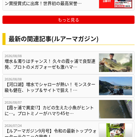
ン賞授賞式に出席！世界初の最高栄誉…
もっと見る
最新の関連記事(ルアーマガジン)
2026/08/08
増水＆濁りはチャンス！ 久々の霞ヶ浦で良型連
発、プロトのメガフォーゼも激ハマ…
2026/08/08
【河口湖】増水でシャローが熱い！ モンスター
級も健在、トップ＆サイトで狙え！…
2026/08/07
【霞ヶ浦で異変!?】カビの生えた小魚がヒント
に…。プロトミノーがハマり45セ…
2026/07/24
【ルアーマガジン9月号】令和の最新トップウォ
ーターテクニック発売！