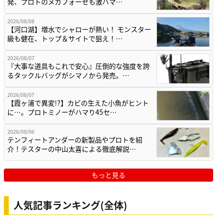
発、プロトのメガフォーゼも激ハマ…
2026/08/08
【河口湖】増水でシャローが熱い！ モンスター
級も健在、トップ＆サイトで狙え！…
2026/08/07
『大事な道具もこれで安心』圧倒的な強度を誇
るタックルバッグがシマノから発売。…
2026/08/07
【霞ヶ浦で異変!?】カビの生えた小魚がヒント
に…。プロトミノーがハマり45セ…
2026/08/06
テンフィートアンダーの新製品やプロトを紹
介！テスターの中山太喜による徹底解説…
もっと見る
人気記事ランキング(全体)