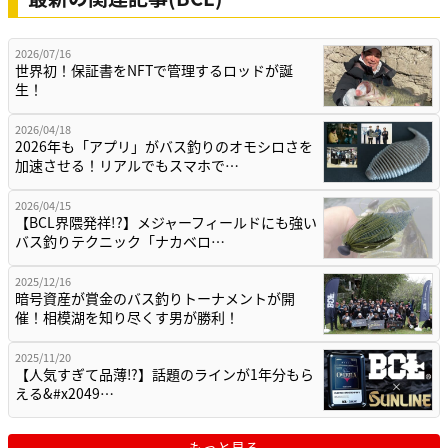
2026/07/16
世界初！保証書をNFTで管理するロッドが誕
生！
2026/04/18
2026年も「アプリ」がバス釣りのオモシロさを
加速させる！リアルでもスマホで…
2026/04/15
【BCL界隈発祥!?】メジャーフィールドにも強い
バス釣りテクニック「ナカベロ…
2025/12/16
暗号資産が賞金のバス釣りトーナメントが開
催！相模湖を知り尽くす男が勝利！
2025/11/20
【人気すぎて品薄⁉】話題のラインが1年分もら
える&#x2049…
もっと見る