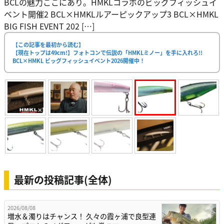
BCLの魅力ここにあり。HMKLコラボのビッグフィッシュイ
ベント開催2 BCL×HMKLルアーピックアップ3 BCL×HMKL
BIG FISH EVENT 202 […]
【この記事を最初から読む】
【現在トップは49cm!】フォトコンで伝説の「HMKLミノー」を手に入れろ!!
BCL×HMKL ビッグフィッシュイベント2026開催中！
最新の投稿記事(全体)
2026/08/08
増水＆濁りはチャンス！ 久々の霞ヶ浦で良型連