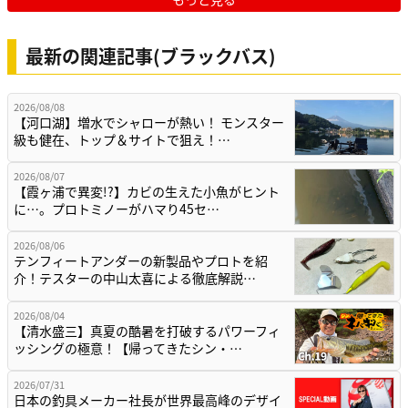
最新の関連記事(ブラックバス)
2026/08/08
【河口湖】増水でシャローが熱い！ モンスター
級も健在、トップ＆サイトで狙え！…
2026/08/07
【霞ヶ浦で異変!?】カビの生えた小魚がヒント
に…。プロトミノーがハマり45セ…
2026/08/06
テンフィートアンダーの新製品やプロトを紹
介！テスターの中山太喜による徹底解説…
2026/08/04
【清水盛三】真夏の酷暑を打破するパワーフィ
ッシングの極意！【帰ってきたシン・…
2026/07/31
日本の釣具メーカー社長が世界最高峰のデザイ