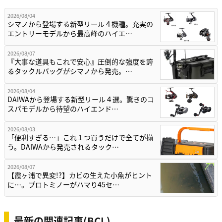
2026/08/04
シマノから登場する新型リール４機種。充実の
エントリーモデルから最高峰のハイエ…
2026/08/07
『大事な道具もこれで安心』圧倒的な強度を誇
るタックルバッグがシマノから発売。…
2026/08/04
DAIWAから登場する新型リール４選。驚きのコ
スパモデルから待望のハイエンド…
2026/08/03
「便利すぎる…」これ１つ買うだけで全てが揃
う。DAIWAから発売されるタック…
2026/08/07
【霞ヶ浦で異変!?】カビの生えた小魚がヒント
に…。プロトミノーがハマり45セ…
最新の関連記事(BCL)