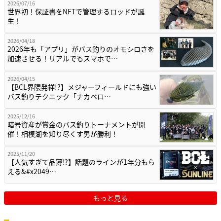
2026/07/16
世界初！保証書をNFTで管理するロッドが誕
生！
2026/04/18
2026年も「アプリ」がバス釣りのオモシロさを
加速させる！リアルでもスマホで…
2026/04/15
【BCL界隈発祥!?】メジャーフィールドにも強い
バス釣りテクニック「ナカベロ…
2025/12/16
暗号資産が賞金のバス釣りトーナメントが開
催！相模湖を知り尽くす男が勝利！
2025/11/20
【人気すぎて品薄⁉】話題のラインが1年分もら
える&#x2049…
もっと見る