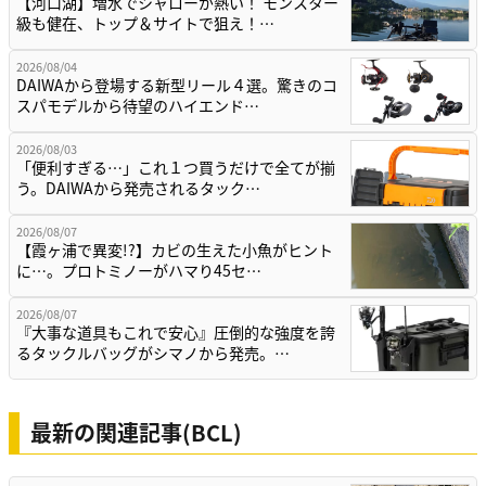
【河口湖】増水でシャローが熱い！ モンスター
級も健在、トップ＆サイトで狙え！…
2026/08/04
DAIWAから登場する新型リール４選。驚きのコ
スパモデルから待望のハイエンド…
2026/08/03
「便利すぎる…」これ１つ買うだけで全てが揃
う。DAIWAから発売されるタック…
2026/08/07
【霞ヶ浦で異変!?】カビの生えた小魚がヒント
に…。プロトミノーがハマり45セ…
2026/08/07
『大事な道具もこれで安心』圧倒的な強度を誇
るタックルバッグがシマノから発売。…
最新の関連記事(BCL)