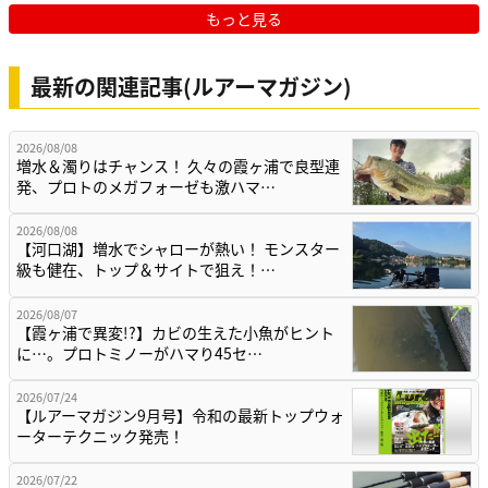
もっと見る
最新の関連記事(ルアーマガジン)
2026/08/08
増水＆濁りはチャンス！ 久々の霞ヶ浦で良型連
発、プロトのメガフォーゼも激ハマ…
2026/08/08
【河口湖】増水でシャローが熱い！ モンスター
級も健在、トップ＆サイトで狙え！…
2026/08/07
【霞ヶ浦で異変!?】カビの生えた小魚がヒント
に…。プロトミノーがハマり45セ…
2026/07/24
【ルアーマガジン9月号】令和の最新トップウォ
ーターテクニック発売！
2026/07/22