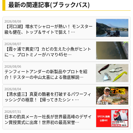
最新の関連記事(ブラックバス)
2026/08/08
【河口湖】増水でシャローが熱い！ モンスター
級も健在、トップ＆サイトで狙え！…
2026/08/07
【霞ヶ浦で異変!?】カビの生えた小魚がヒント
に…。プロトミノーがハマり45セ…
2026/08/06
テンフィートアンダーの新製品やプロトを紹
介！テスターの中山太喜による徹底解説…
2026/08/04
【清水盛三】真夏の酷暑を打破するパワーフィ
ッシングの極意！【帰ってきたシン・…
2026/07/31
日本の釣具メーカー社長が世界最高峰のデザイ
ン賞授賞式に出席！世界初の最高栄誉…