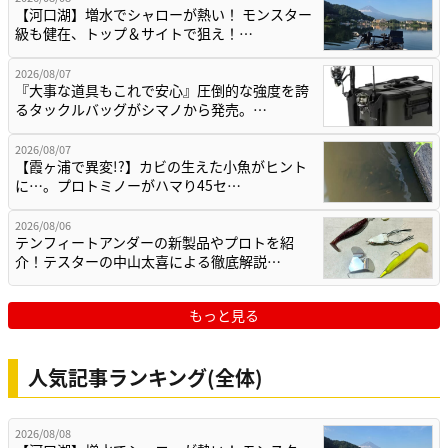
【河口湖】増水でシャローが熱い！ モンスター
級も健在、トップ＆サイトで狙え！…
2026/08/07
『大事な道具もこれで安心』圧倒的な強度を誇
るタックルバッグがシマノから発売。…
2026/08/07
【霞ヶ浦で異変!?】カビの生えた小魚がヒント
に…。プロトミノーがハマり45セ…
2026/08/06
テンフィートアンダーの新製品やプロトを紹
介！テスターの中山太喜による徹底解説…
もっと見る
人気記事ランキング(全体)
2026/08/08