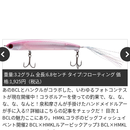
重量:3.2グラム 全長:6.8センチ タイプ:フローティング 価
格:1,925円（税込）
あのBCLとハンクルがコラボした、いわゆるフォトコンテス
トが現在開催中！コラボルアーを使っての釣果で、な、な、
な、な、なんと！泉和摩さんが手掛けたハンドメイドルアー
が手に入る⁉ 詳細はこちらの記事をチェックだ！ 目次 1
BCLの魅力ここにあり。HMKLコラボのビッグフィッシュイ
ベント開催2 BCL×HMKLルアーピックアップ3 BCL×HMKL