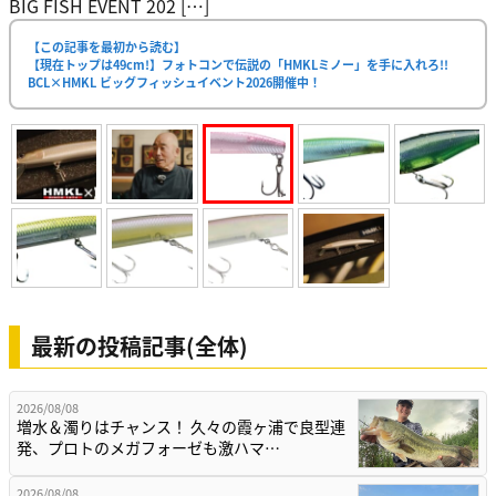
BIG FISH EVENT 202 […]
【この記事を最初から読む】
【現在トップは49cm!】フォトコンで伝説の「HMKLミノー」を手に入れろ!!
BCL×HMKL ビッグフィッシュイベント2026開催中！
最新の投稿記事(全体)
2026/08/08
増水＆濁りはチャンス！ 久々の霞ヶ浦で良型連
発、プロトのメガフォーゼも激ハマ…
2026/08/08