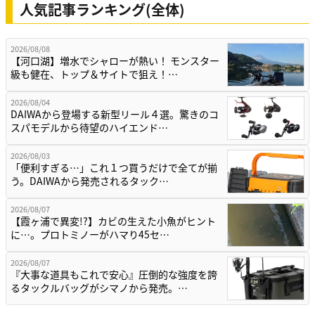
人気記事ランキング(全体)
2026/08/08
【河口湖】増水でシャローが熱い！ モンスター
級も健在、トップ＆サイトで狙え！…
2026/08/04
DAIWAから登場する新型リール４選。驚きのコ
スパモデルから待望のハイエンド…
2026/08/03
「便利すぎる…」これ１つ買うだけで全てが揃
う。DAIWAから発売されるタック…
2026/08/07
【霞ヶ浦で異変!?】カビの生えた小魚がヒント
に…。プロトミノーがハマり45セ…
2026/08/07
『大事な道具もこれで安心』圧倒的な強度を誇
るタックルバッグがシマノから発売。…