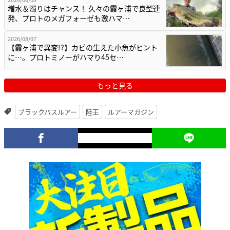
増水＆濁りはチャンス！ 久々の霞ヶ浦で良型連
発、プロトのメガフォーゼも激ハマ…
2026/08/07
【霞ヶ浦で異変!?】カビの生えた小魚がヒント
に…。プロトミノーがハマり45セ…
もっと見る
ブラックバスルアー
陸王
ルアーマガジン