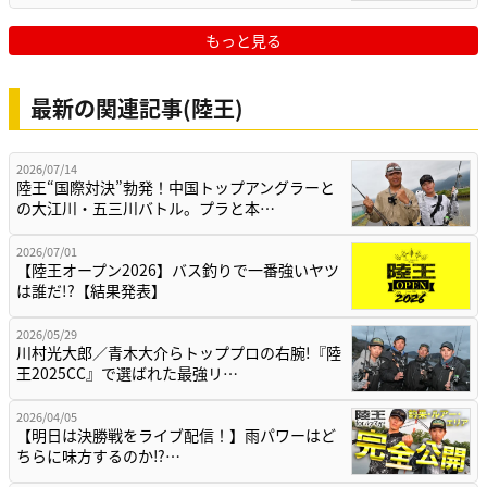
もっと見る
最新の関連記事(陸王)
2026/07/14
陸王“国際対決”勃発！中国トップアングラーと
の大江川・五三川バトル。プラと本…
2026/07/01
【陸王オープン2026】バス釣りで一番強いヤツ
は誰だ!?【結果発表】
2026/05/29
川村光大郎／青木大介らトッププロの右腕!『陸
王2025CC』で選ばれた最強リ…
2026/04/05
【明日は決勝戦をライブ配信！】雨パワーはど
ちらに味方するのか⁉…