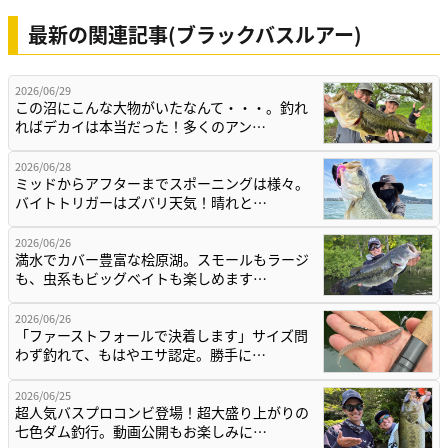
最新の関連記事(ブラックバスルアー)
2026/06/29
この沼にこんな大物がいたなんて・・・。釣れ
ればデカイは本当だった！多くのアン…
2026/06/28
ミッドからアフターまでスポーニングは様々。
バイトトリガーはズバリ天気！晴れと…
2026/06/26
満水でカバー豊富な桧原湖。スモールもラージ
も、虫系もビッグベイトも楽しめます…
2026/06/26
「ファーストフォールで決着します」サイズ問
わず釣れて、もはやエサ認定。勝手に…
2026/06/25
超人気バスプロコンビ登場！超大盛り上がりの
七色ダム釣行。動画公開もお楽しみに…