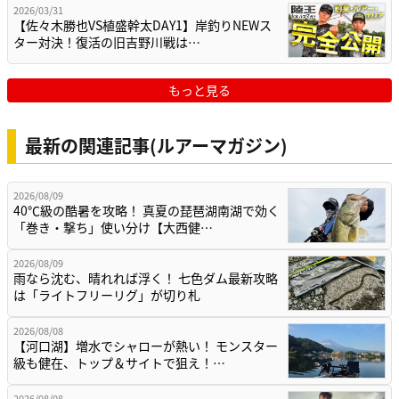
2026/03/31
【佐々木勝也VS植盛幹太DAY1】岸釣りNEWス
ター対決！復活の旧吉野川戦は…
もっと見る
最新の関連記事(ルアーマガジン)
2026/08/09
40℃級の酷暑を攻略！ 真夏の琵琶湖南湖で効く
「巻き・撃ち」使い分け【大西健…
2026/08/09
雨なら沈む、晴れれば浮く！ 七色ダム最新攻略
は「ライトフリーリグ」が切り札
2026/08/08
【河口湖】増水でシャローが熱い！ モンスター
級も健在、トップ＆サイトで狙え！…
2026/08/08