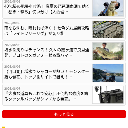
2026/08/09
40℃級の酷暑を攻略！ 真夏の琵琶湖南湖で効く
「巻き・撃ち」使い分け【大西健…
2026/08/09
雨なら沈む、晴れれば浮く！ 七色ダム最新攻略
は「ライトフリーリグ」が切り札
2026/08/08
増水＆濁りはチャンス！ 久々の霞ヶ浦で良型連
発、プロトのメガフォーゼも激ハマ…
2026/08/08
【河口湖】増水でシャローが熱い！ モンスター
級も健在、トップ＆サイトで狙え！…
2026/08/07
『大事な道具もこれで安心』圧倒的な強度を誇
るタックルバッグがシマノから発売。…
もっと見る