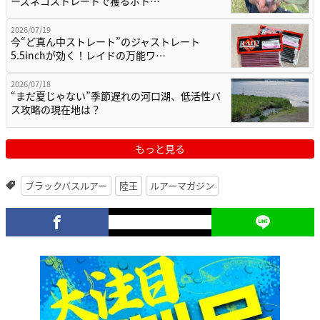
ーズネコストレートで獲るボト…
2026/07/19
今“ど真ん中ストレート”のジャストレート
5.5inchが効く！レイドの万能ワ…
2026/07/18
“まだ夏じゃない”季節遅れの河口湖、低活性バ
ス攻略の現在地は？
もっと見る
ブラックバスルアー
陸王
ルアーマガジン