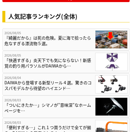
人気記事ランキング(全体)
2026/08/05
『綺麗だから』は死の危険。夏に海で拾ったら
危なすぎる漂流物５選。
2026/08/05
「快適すぎる」炎天下でも気にならない！新感
覚の釣り用パラソルがDAIWAから…
2026/08/04
DAIWAから登場する新型リール４選。驚きのコ
スパモデルから待望のハイエンド…
2026/08/03
「ついにきたか…」シマノが”意味深”なホーム
ページを…
2026/08/03
「便利すぎる…」これ１つ買うだけで全てが揃