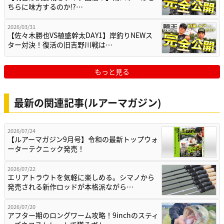
ちらに味方するのか⁉…
2026/03/31
【佐々木勝也VS植盛幹太DAY1】岸釣りNEWス
ター対決！復活の旧吉野川戦は…
もっと見る
最新の関連記事(ルアーマガジン)
2026/07/24
【ルアーマガジン9月号】令和の最新トップウォ
ーターテクニック発売！
2026/07/22
エリアトラウトを気軽に楽しめる。シマノから
発売される新作ロッドが本格派ながら…
2026/07/20
アフター期のロングワーム攻略！9inchのスティ