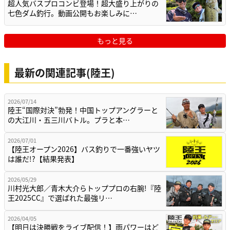
超人気バスプロコンビ登場！超大盛り上がりの
七色ダム釣行。動画公開もお楽しみに…
もっと見る
最新の関連記事(陸王)
2026/07/14
陸王“国際対決”勃発！中国トップアングラーと
の大江川・五三川バトル。プラと本…
2026/07/01
【陸王オープン2026】バス釣りで一番強いヤツ
は誰だ!?【結果発表】
2026/05/29
川村光大郎／青木大介らトッププロの右腕!『陸
王2025CC』で選ばれた最強リ…
2026/04/05
【明日は決勝戦をライブ配信！】雨パワーはど