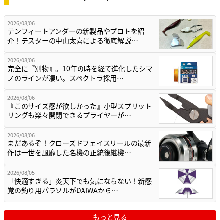
2026/08/06
テンフィートアンダーの新製品やプロトを紹
介！テスターの中山太喜による徹底解説…
2026/08/06
完全に『別物』。10年の時を経て進化したシマ
ノのラインが凄い。スペクトラ採用…
2026/08/06
『このサイズ感が欲しかった』小型スプリット
リングも楽々開閉できるプライヤーが…
2026/08/06
まだあるぞ！クローズドフェイスリールの最新
作は一世を風靡した名機の正統後継機…
2026/08/05
「快適すぎる」炎天下でも気にならない！新感
覚の釣り用パラソルがDAIWAから…
もっと見る