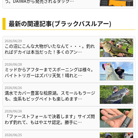
う。DAIWAから発売されるタック…
最新の関連記事(ブラックバスルアー)
2026/06/29
この沼にこんな大物がいたなんて・・・。釣れ
ればデカイは本当だった！多くのアン…
2026/06/28
ミッドからアフターまでスポーニングは様々。
バイトトリガーはズバリ天気！晴れと…
2026/06/26
満水でカバー豊富な桧原湖。スモールもラージ
も、虫系もビッグベイトも楽しめます…
2026/06/26
「ファーストフォールで決着します」サイズ問
わず釣れて、もはやエサ認定。勝手に…
2026/06/25