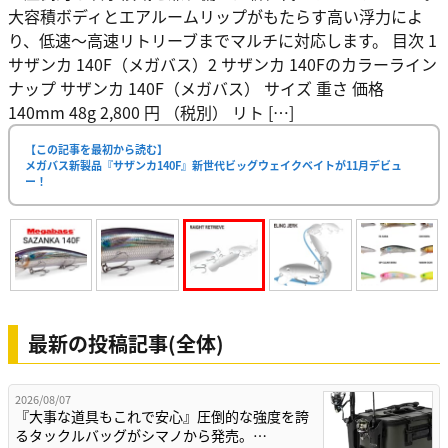
大容積ボディとエアルームリップがもたらす高い浮力によ
り、低速～高速リトリーブまでマルチに対応します。 目次 1
サザンカ 140F（メガバス）2 サザンカ 140Fのカラーライン
ナップ サザンカ 140F（メガバス） サイズ 重さ 価格
140mm 48g 2,800 円 （税別） リト […]
【この記事を最初から読む】
メガバス新製品『サザンカ140F』新世代ビッグウェイクベイトが11月デビュ
ー！
最新の投稿記事(全体)
2026/08/07
『大事な道具もこれで安心』圧倒的な強度を誇
るタックルバッグがシマノから発売。…