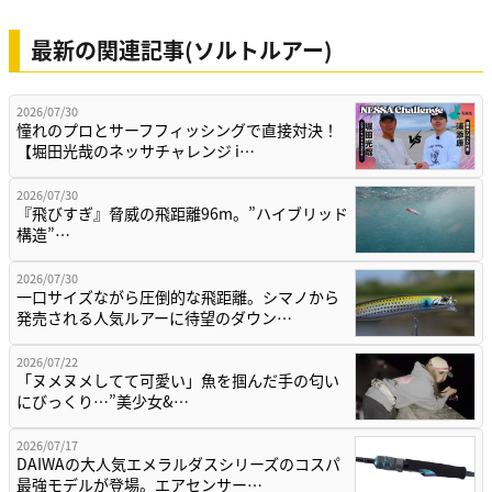
最新の関連記事(ソルトルアー)
2026/07/30
憧れのプロとサーフフィッシングで直接対決！
【堀田光哉のネッサチャレンジ i…
2026/07/30
『飛びすぎ』脅威の飛距離96m。”ハイブリッド
構造”…
2026/07/30
一口サイズながら圧倒的な飛距離。シマノから
発売される人気ルアーに待望のダウン…
2026/07/22
「ヌメヌメしてて可愛い」魚を掴んだ手の匂い
にびっくり…”美少女&…
2026/07/17
DAIWAの大人気エメラルダスシリーズのコスパ
最強モデルが登場。エアセンサー…