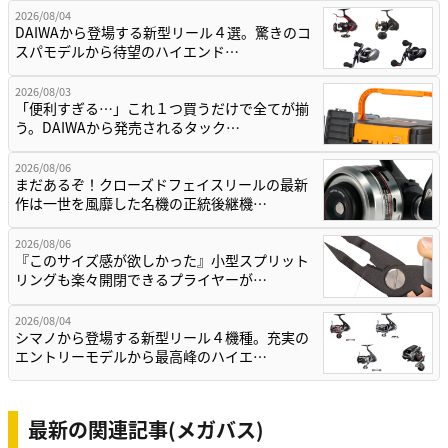
2026/08/04
DAIWAから登場する新型リール４選。驚きのコ
スパモデルから待望のハイエンド…
2026/08/03
「便利すぎる…」これ１つ買うだけで全てが揃
う。DAIWAから発売されるタック…
2026/08/06
まだあるぞ！クローズドフェイスリールの最新
作は一世を風靡した名機の正統後継機…
2026/08/06
『このサイズ感が欲しかった』小型スプリット
リングも楽々開閉できるプライヤーが…
2026/08/04
シマノから登場する新型リール４機種。充実の
エントリーモデルから最高峰のハイエ…
最新の関連記事(メガバス)