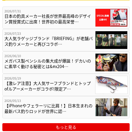
2026/07/31
日本の釣具メーカー社長が世界最高峰のデザイ
ン賞授賞式に出席！世界初の最高栄誉…
2026/07/23
大人気ラゲッジブランド『BRIEFING』が老舗バ
ス釣りメーカーと再びコラボ…
2026/06/10
メガバス製ペンシルの集大成が爆誕！デカいの
に素早く動ける秘密とは&#x204…
2026/05/19
【激レア注意】大人気サーフブランドとトップ
ofルアーメーカーがコラボ!限定ア…
2026/05/13
【iPhoneやフェラーリに比肩！】日本生まれの
最新バス釣りロッドが世界に認…
もっと見る