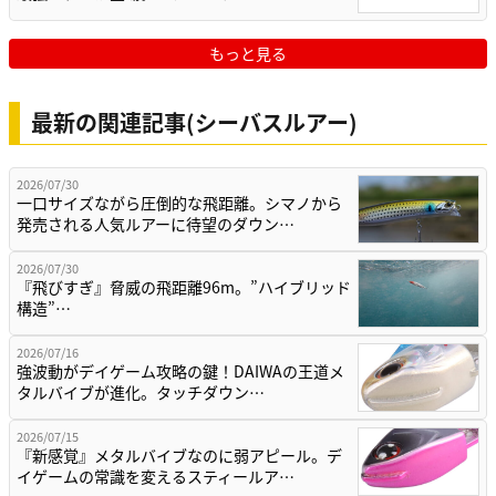
もっと見る
最新の関連記事(シーバスルアー)
2026/07/30
一口サイズながら圧倒的な飛距離。シマノから
発売される人気ルアーに待望のダウン…
2026/07/30
『飛びすぎ』脅威の飛距離96m。”ハイブリッド
構造”…
2026/07/16
強波動がデイゲーム攻略の鍵！DAIWAの王道メ
タルバイブが進化。タッチダウン…
2026/07/15
『新感覚』メタルバイブなのに弱アピール。デ
イゲームの常識を変えるスティールア…