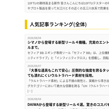
10FTUの期待高まる新作 皆さんこんにちは10FTUテスターの
やプロト製品を使って大江川とその近くの五三川水系で釣果を
人気記事ランキング(全体)
2026/08/04
シマノから登場する新型リール４機種。充実のエン
ルまで。
セフィア BB エギング専用リール「セフィア BB」は、上
ニティドライブ」と「インフィニティクロス」を搭載し、回転
2026/08/07
『大事な道具もこれで安心』圧倒的な強度を誇るタ
ても潰れにくいウルトラハード素材を採用。
「ウルトラハード素材」による不撓の剛性と、実戦から導き出
グカテゴリーにおいて絶大な信頼を誇る「UH（ウルトラハー
[…]
2026/08/04
DAIWAから登場する新型リール４選。驚きのコス