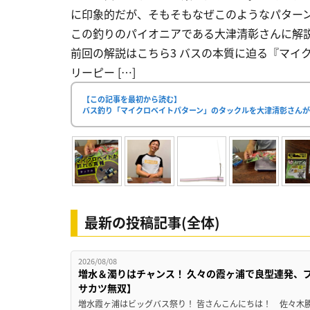
に印象的だが、そもそもなぜこのようなパターン
この釣りのパイオニアである大津清彰さんに解説し
前回の解説はこちら3 バスの本質に迫る『マイ
リーピー […]
【この記事を最初から読む】
バス釣り「マイクロベイトパターン」のタックルを大津清彰さん
最新の投稿記事(全体)
2026/08/08
増水＆濁りはチャンス！ 久々の霞ヶ浦で良型連発、
サカツ無双】
増水霞ヶ浦はビッグバス祭り！ 皆さんこんにちは！ 佐々木