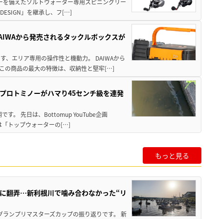
パワーを備えたソルトウォーター専用スピニングリー
ESIGN」を継承し、フ[…]
AIWAから発売されるタックルボックスが
、エリア専用の操作性と機動力。 DAIWAから
この商品の最大の特徴は、収納性と堅牢[…]
プロトミノーがハマり45センチ級を連発
 先日は、Bottomup YouTube企画
は「トップウォーターの[…]
もっと見る
りに翻弄…新利根川で噛み合わなかった“リ
1グランプリマスターズカップの振り返りです。 新