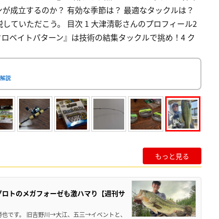
が成立するのか？ 有効な季節は？ 最適なタックルは？
ていただこう。 目次 1 大津清彰さんのプロフィール2
クロベイトパターン』は技術の結集タックルで挑め！4 ク
が解説
もっと見る
プロトのメガフォーゼも激ハマり【週刊サ
勝也です。 旧吉野川→大江、五三→イベントと、