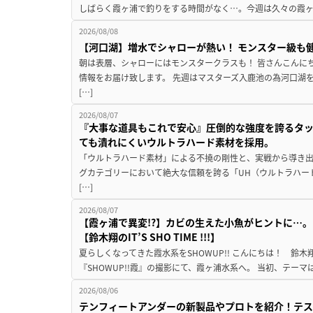
しばらく霞ヶ浦で釣りをする時間がなく…。今週は久々の霞ヶ浦
2026/08/08
【河口湖】増水でシャローが熱い！ モンスター級も
朝は表層、シャローにはモンスタークラスも！ 皆さんこんに
情報をお届け致します。 先週はマスターズ入鹿池の為河口湖
[…]
2026/08/07
『大事な道具もこれで安心』圧倒的な強度を誇るタ
ても潰れにくいウルトラハード素材を採用。
「ウルトラハード素材」による不撓の剛性と、実戦から導き出
グカテゴリーにおいて絶大な信頼を誇る「UH（ウルトラハー
[…]
2026/08/07
【霞ヶ浦で異変!?】カビの生えた小魚がヒントに…。
【鈴木翔のIT’S SHO TIME !!!】
夏らしくなってきた霞水系をSHOWUP!! こんにちは！ 鈴木翔です。
『SHOWUP!!霞』の撮影にて、霞ヶ浦水系へ。 当初、テーマ
2026/08/06
テンフィートアンダーの新製品やプロトを紹介！テ