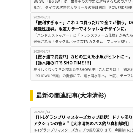
BG SW 「BG SW」は、世界中の大型魚と対峙するための
ルだ。 ダイワの次世代大型リールの設計思想「POWERDRIVE D
2026/08/03
「便利すぎる…」これ１つ買うだけで全てが揃う。D
機能性抜群。限定カラーでオシャレなデザインに。
「ハンドルストッパー」と「トランスフォーム仕様」がもたらす
発売される「タックルボックスTB カスタム プレッソSP」。
2026/08/07
【霞ヶ浦で異変!?】カビの生えた小魚がヒントに…。
【鈴木翔のIT’S SHO TIME !!!】
夏らしくなってきた霞水系をSHOWUP!! こんにちは！ 鈴木翔です。
『SHOWUP!!霞』の撮影にて、霞ヶ浦水系へ。 当初、テーマ
最新の関連記事(大津清彰)
2026/05/14
【H-1グランプリ マスターズカップ総括】ドチャ濁
アクションの答え”【大津清彰のバス釣り真相解明】
H-1グランプリマスターズカップの振り返り さて、今回はH-