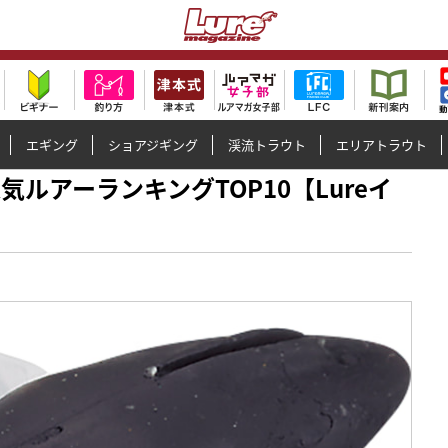
エギング
ショアジギング
渓流トラウト
エリアトラウト
り人気ルアーランキングTOP10【Lureイ