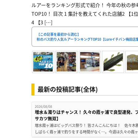
ルアーをランキング形式で紹介！ 今年の秋の参考
TOP10！ 目次 1 集計を教えてくれた店舗2 
4 【3 […]
【この記事を最初から読む】
秋のバス釣り人気ルアーランキングTOP10【Lureイチバン梅田店
最新の投稿記事(全体)
2026/08/08
増水＆濁りはチャンス！ 久々の霞ヶ浦で良型連発、
サカツ無双】
増水霞ヶ浦はビッグバス祭り！ 皆さんこんにちは！ 佐々木
しばらく霞ヶ浦で釣りをする時間がなく…。今週は久々の霞ヶ浦