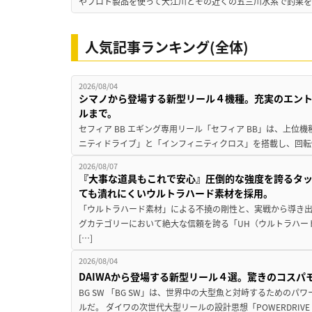
やプロト製品を使って大江川とその近くの五三川水系で釣果を
人気記事ランキング(全体)
2026/08/04
シマノから登場する新型リール４機種。充実のエン
ルまで。
セフィア BB エギング専用リール「セフィア BB」は、上
ニティドライブ」と「インフィニティクロス」を搭載し、回転
2026/08/07
『大事な道具もこれで安心』圧倒的な強度を誇るタ
ても潰れにくいウルトラハード素材を採用。
「ウルトラハード素材」による不撓の剛性と、実戦から導き出
グカテゴリーにおいて絶大な信頼を誇る「UH（ウルトラハー
[…]
2026/08/04
DAIWAから登場する新型リール４選。驚きのコス
BG SW 「BG SW」は、世界中の大型魚と対峙するための
ルだ。 ダイワの次世代大型リールの設計思想「POWERDRIVE D