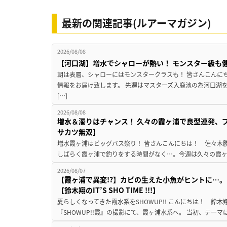
最新の関連記事(ルアーマガジン)
2026/08/08
【河口湖】増水でシャローが熱い！ モンスター級も
朝は表層、シャローにはモンスタークラスも！ 皆さんこんに
情報をお届け致します。 先週はマスターズ入鹿池の為河口湖
[…]
2026/08/08
増水＆濁りはチャンス！ 久々の霞ヶ浦で良型連発、
サカツ無双】
増水霞ヶ浦はビッグバス祭り！ 皆さんこんにちは！ 佐々木
しばらく霞ヶ浦で釣りをする時間がなく…。今週は久々の霞ヶ浦
2026/08/07
【霞ヶ浦で異変!?】カビの生えた小魚がヒントに…。
【鈴木翔のIT’S SHO TIME !!!】
夏らしくなってきた霞水系をSHOWUP!! こんにちは！ 鈴木翔です。
『SHOWUP!!霞』の撮影にて、霞ヶ浦水系へ。 当初、テーマ