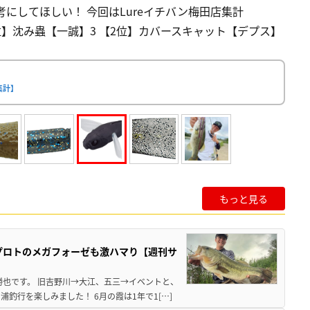
にしてほしい！ 今回はLureイチバン梅田店集計
【1位】沈み蟲【一誠】3 【2位】カバースキャット【デプス】
集計】
もっと見る
プロトのメガフォーゼも激ハマり【週刊サ
勝也です。 旧吉野川→大江、五三→イベントと、
釣行を楽しみました！ 6月の霞は1年で1[…]