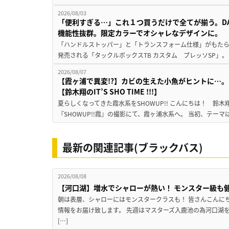
2026/08/03
「便利すぎる…」これ１つ買うだけで全てが揃う。D
機能性抜群。限定カラーでオシャレなデザインに。
「ハンドルストッパー」と「トランスフォーム仕様」がもたらす
発売される「タックルボックスTB カスタム プレッソSP」。
2026/08/07
【霞ヶ浦で異変!?】カビの生えた小魚がヒントに…。
【鈴木翔のIT’S SHO TIME !!!】
夏らしくなってきた霞水系をSHOWUP!! こんにちは！ 鈴木翔です。
『SHOWUP!!霞』の撮影にて、霞ヶ浦水系へ。 当初、テーマ
最新の関連記事(ブラックバス)
2026/08/08
【河口湖】増水でシャローが熱い！ モンスター級も
朝は表層、シャローにはモンスタークラスも！ 皆さんこんに
情報をお届け致します。 先週はマスターズ入鹿池の為河口湖
[…]