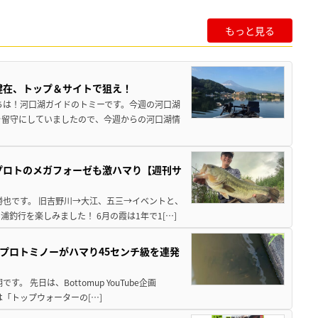
もっと見る
健在、トップ＆サイトで狙え！
ちは！河口湖ガイドのトミーです。今週の河口湖
を留守にしていましたので、今週からの河口湖情
プロトのメガフォーゼも激ハマり【週刊サ
勝也です。 旧吉野川→大江、五三→イベントと、
釣行を楽しみました！ 6月の霞は1年で1[…]
プロトミノーがハマり45センチ級を連発
 先日は、Bottomup YouTube企画
は「トップウォーターの[…]