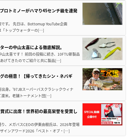
プロトミノーがハマり45センチ級を連発
 先日は、Bottomup YouTube企画
は「トップウォーターの[…]
スターの中山太喜による徹底解説。
中山太喜です！ 前回の投稿に続き、10FTU新製品
あげてきたのでご紹介と共に製品[…]
グの極意！【帰ってきたシン・ネバギ
府出身。'97JBスーパーバスクラシックウィナ
経て渡米。老舗トーナメント団[…]
授賞式に出席！世界初の最高栄誉を受賞し
り、メガバスCEOの伊東由樹氏は、2026年登場
インアワード2026「ベスト・オブ・[…]