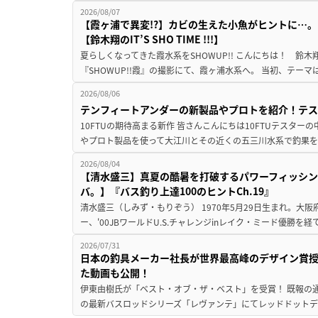
2026/08/07
【霞ヶ浦で異変!?】カビの生えた小魚がヒントに…。
【鈴木翔のIT’S SHO TIME !!!】
夏らしくなってきた霞水系をSHOWUP!! こんにちは！ 鈴木翔です。
『SHOWUP!!霞』の撮影にて、霞ヶ浦水系へ。 当初、テーマ
2026/08/06
テンフィートアンダーの新製品やプロトを紹介！テ
10FTUの期待高まる新作 皆さんこんにちは10FTUテスターの
やプロト製品を使って大江川とその近くの五三川水系で釣果を
2026/08/04
【清水盛三】真夏の酷暑を打破するパワーフィッシン
バ。】『バス釣り上達100のヒントCh.19』
清水盛三（しみず・もりぞう） 1970年5月29日生まれ。大阪
ー、'00JBワールドU.S.チャレンジinレイク・ミード優勝を
2026/07/31
日本の釣具メーカー社長が世界最高峰のデザイン賞
た動画も公開！
伊東由樹氏が「ベスト・オブ・ザ・ベスト」を受賞！ 既報の通
の最新バスロッドシリーズ「レヴァンテ」にてレッドドットデザ