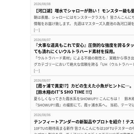
2026/08/08
【河口湖】増水でシャローが熱い！ モンスター級も
朝は表層、シャローにはモンスタークラスも！ 皆さんこんに
情報をお届け致します。 先週はマスターズ入鹿池の為河口湖
[…]
2026/08/07
『大事な道具もこれで安心』圧倒的な強度を誇るタ
ても潰れにくいウルトラハード素材を採用。
「ウルトラハード素材」による不撓の剛性と、実戦から導き出
グカテゴリーにおいて絶大な信頼を誇る「UH（ウルトラハー
[…]
2026/08/07
【霞ヶ浦で異変!?】カビの生えた小魚がヒントに…。
【鈴木翔のIT’S SHO TIME !!!】
夏らしくなってきた霞水系をSHOWUP!! こんにちは！ 鈴木翔です。
『SHOWUP!!霞』の撮影にて、霞ヶ浦水系へ。 当初、テーマ
2026/08/06
テンフィートアンダーの新製品やプロトを紹介！テ
10FTUの期待高まる新作 皆さんこんにちは10FTUテスターの